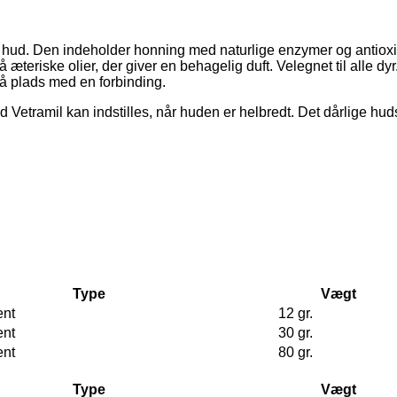
eret hud. Den indeholder honning med naturlige enzymer og antiox
æteriske olier, der giver en behagelig duft. Velegnet til alle dy
å plads med en forbinding.
Vetramil kan indstilles, når huden er helbredt. Det dårlige hud
Type
Vægt
ent
12 gr.
ent
30 gr.
ent
80 gr.
Type
Vægt