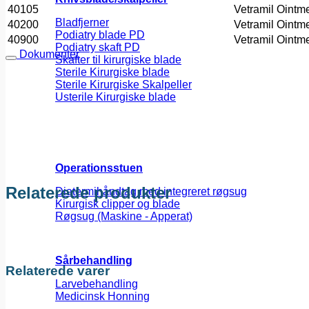
40105
Vetramil Ointm
Bladfjerner
40200
Vetramil Ointm
Podiatry blade PD
40900
Vetramil Ointm
Podiatry skaft PD
Dokumenter
Skafter til kirurgiske blade
Sterile Kirurgiske blade
Sterile Kirurgiske Skalpeller
Usterile Kirurgiske blade
Operationsstuen
Relaterede produkter
Diatermihåndtag med integreret røgsug
Kirurgisk clipper og blade
Røgsug (Maskine - Apperat)
Sårbehandling
Relaterede varer
Larvebehandling
Medicinsk Honning