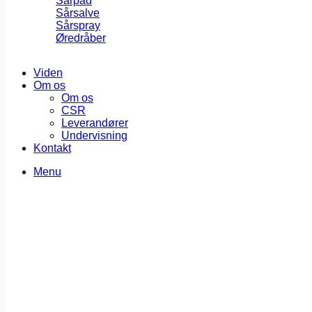
Sårpad
Sårsalve
Sårspray
Øredråber
Viden
Om os
Om os
CSR
Leverandører
Undervisning
Kontakt
Menu