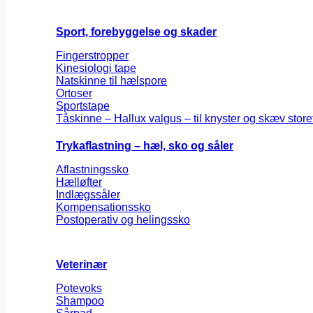
Sport, forebyggelse og skader
Fingerstropper
Kinesiologi tape
Natskinne til hælspore
Ortoser
Sportstape
Tåskinne – Hallux valgus – til knyster og skæv store
Trykaflastning – hæl, sko og såler
Aflastningssko
Hælløfter
Indlægssåler
Kompensationssko
Postoperativ og helingssko
Veterinær
Potevoks
Shampoo