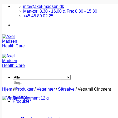
Fortsæt
info@axel-madsen.dk
til
Man-tor: 8.30 - 16.00 & Fre: 8.30 - 15.30
indhold
+45 45 89 02 25
Søg
efter:
Hjem
/
Produkter
/
Veterinær
/
Sårsalve
/
Vetramil Ointment
Forside
Produkter