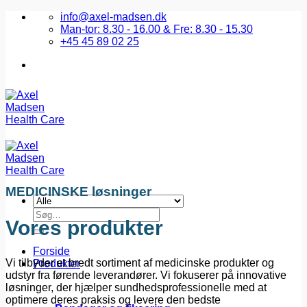
Fortsæt
info@axel-madsen.dk
til
Man-tor: 8.30 - 16.00 & Fre: 8.30 - 15.30
indhold
+45 45 89 02 25
MEDICINSKE løsninger
Søg
Vores produkter
efter:
Forside
Vi tilbyder et bredt sortiment af medicinske produkter og
Produkter
udstyr fra førende leverandører. Vi fokuserer på innovative
løsninger, der hjælper sundhedsprofessionelle med at
optimere deres praksis og levere den bedste