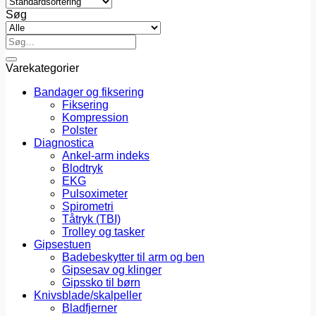
Søg
Søg
efter:
Varekategorier
Bandager og fiksering
Fiksering
Kompression
Polster
Diagnostica
Ankel-arm indeks
Blodtryk
EKG
Pulsoximeter
Spirometri
Tåtryk (TBI)
Trolley og tasker
Gipsestuen
Badebeskytter til arm og ben
Gipsesav og klinger
Gipssko til børn
Knivsblade/skalpeller
Bladfjerner