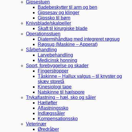
Gipsestuen
Badebeskytter til arm og ben
Gipsesav og klinger
Gipssko til børn
Knivsblade/skalpeller
Skaft til kirurgiske blade
Operationsstuen
Diatermihåndtag med integreret røgsug
Røgsug (Maskine – Apperat)
Sårbehandling
Larvebehandling
Medicinsk honning
Sport, forebyggelse og skader
Fingerstropper
Tåskinne – Hallux valgus – til knyster og
skæv storetå
Kinesiologi tape
Natskinne til hælspore
Trykaflastning – hæl, sko og såler
Hælløfter
Aflastningssko
Indlægssåler
Kompensationssko
Veterinær
Øredråber