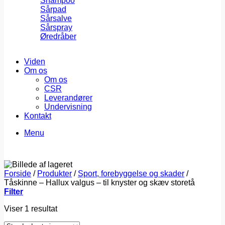
Shampoo
Sårpad
Sårsalve
Sårspray
Øredråber
Viden
Om os
Om os
CSR
Leverandører
Undervisning
Kontakt
Menu
Forside
/
Produkter
/
Sport, forebyggelse og skader
/
Tåskinne – Hallux valgus – til knyster og skæv storetå
Filter
Viser 1 resultat