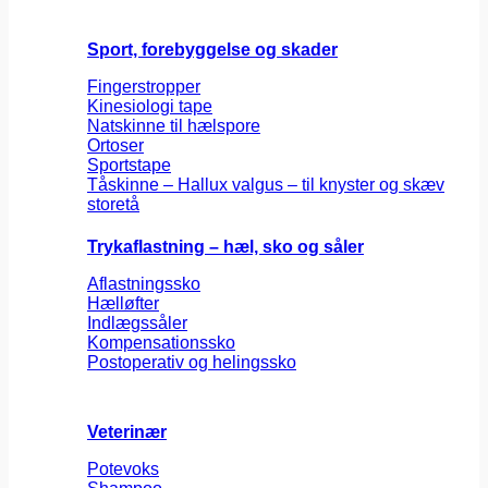
Sport, forebyggelse og skader
Fingerstropper
Kinesiologi tape
Natskinne til hælspore
Ortoser
Sportstape
Tåskinne – Hallux valgus – til knyster og skæv
storetå
Trykaflastning – hæl, sko og såler
Aflastningssko
Hælløfter
Indlægssåler
Kompensationssko
Postoperativ og helingssko
Veterinær
Potevoks