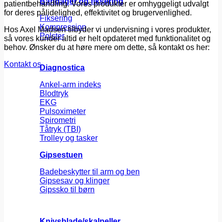
Bandager og fiksering
patientbehandling. Vores produkter er omhyggeligt udvalgt
for deres pålidelighed, effektivitet og brugervenlighed.
Fiksering
Kompression
Hos Axel Madsen tilbyder vi undervisning i vores produkter,
Polster
så vores kunder altid er helt opdateret med funktionalitet og
behov. Ønsker du at høre mere om dette, så kontakt os her:
Kontakt os
Diagnostica
Ankel-arm indeks
Blodtryk
EKG
Pulsoximeter
Spirometri
Tåtryk (TBI)
Trolley og tasker
Gipsestuen
Badebeskytter til arm og ben
Gipsesav og klinger
Gipssko til børn
Knivsblade/skalpeller