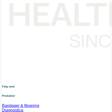
Din samarbejdspartner i levering af medicinsk udstyr til den
danske sundheds sektor. Vores omhyggeligt udvalgte
sortiment dækker bredt og sikrer at du altid har adgang til
udstyr af højeste kvalitet – nøje afstemt efter dine behov og i
tæt samarbejde med vores leverandører.
Følg med
Produkter
Bandager & fiksering
Diagnostica