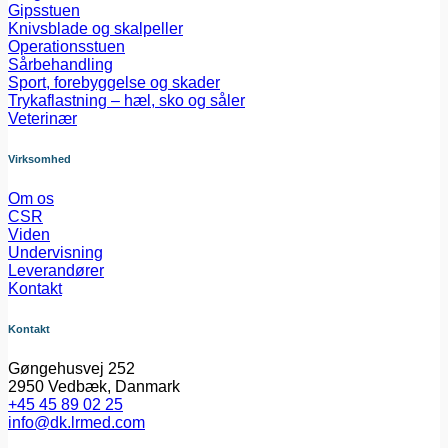
Gipsstuen
Knivsblade og skalpeller
Operationsstuen
Sårbehandling
Sport, forebyggelse og skader
Trykaflastning – hæl, sko og såler
Veterinær
Virksomhed
Om os
CSR
Viden
Undervisning
Leverandører
Kontakt
Kontakt
Gøngehusvej 252
2950 Vedbæk, Danmark
+45 45 89 02 25
info@dk.lrmed.com