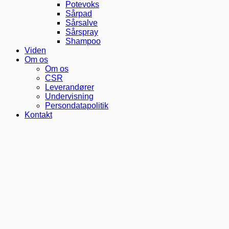
Potevoks
Sårpad
Sårsalve
Sårspray
Shampoo
Viden
Om os
Om os
CSR
Leverandører
Undervisning
Persondatapolitik
Kontakt