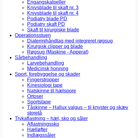
Engangskalpeller
Knivsblade til skaft nr. 3
Knivsblade til skaft nr. 4
Podiatry blade PD
Podiatry skaft PD
Skaft til kirurgiske blade
Operationsstuen
Diatermihåndtag med integreret røgsug
Kirurgisk clipper og blade
Røgsug (Maskine - Apperat)
Sårbehandling
Larvebehandling
Medicinsk honning
Sport, forebyggelse og skader
Fingerstropper
Kinesiologi tape
Natskinne til hælspore
Ortoser
Sportstape
Tåskinne – Hallux valgus – til knyster og skæv
storetå
Trykaflastning – hæl, sko og såler
Aflastningssko
Hælløfter
Indlægssåler