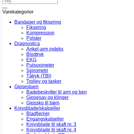
efter:
Varekategorier
Bandager og fiksering
Fiksering
Kompression
Polster
Diagnostica
Ankel-arm indeks
Blodtryk
EKG
Pulsoximeter
Spirometri
Tåtryk (TBI)
Trolley og tasker
Gipsestuen
Badebeskytter til arm og ben
Gipsesav og klinger
Gipssko til børn
Knivsblade/skalpeller
Bladfjerner
Engangskalpeller
Knivsblade til skaft nr. 3
Knivsblade til skaft nr. 4