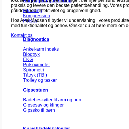
fokuserer på innovative løsninger, der hjælper sundhedsp
Bandager og fiksering
praksis og levere den bedste patientbehandling. Vores pro
Fiksering
pålidelighed, effektivitet og brugervenlighed.
Kompression
Hos Axel Madsen tilbyder vi undervisning i vores produkter
Polster
med funktionalitet og behov. Ønsker du at høre mere om de
Kontakt os
Diagnostica
Ankel-arm indeks
Blodtryk
EKG
Pulsoximeter
Spirometri
Tåtryk (TBI)
Trolley og tasker
Gipsestuen
Badebeskytter til arm og ben
Gipsesav og klinger
Gipssko til børn
Knivsblade/skalpeller