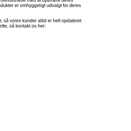
rofessionelle med at optimere deres
dukter er omhyggeligt udvalgt for deres
, så vores kunder altid er helt opdateret
tte, så kontakt os her: