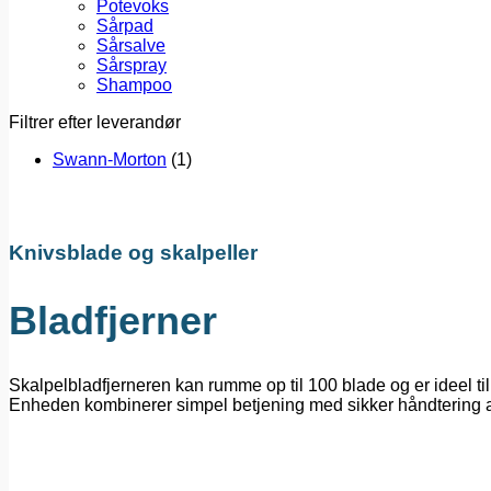
Potevoks
Sårpad
Sårsalve
Sårspray
Shampoo
Filtrer efter leverandør
Swann-Morton
(1)
Knivsblade og skalpeller
Bladfjerner
Skalpelbladfjerneren kan rumme op til 100 blade og er ideel t
Enheden kombinerer simpel betjening med sikker håndtering a