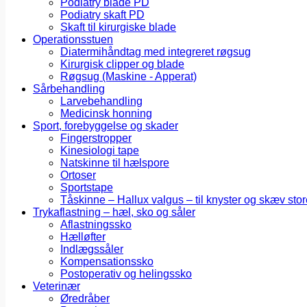
Podiatry blade PD
Podiatry skaft PD
Skaft til kirurgiske blade
Operationsstuen
Diatermihåndtag med integreret røgsug
Kirurgisk clipper og blade
Røgsug (Maskine - Apperat)
Sårbehandling
Larvebehandling
Medicinsk honning
Sport, forebyggelse og skader
Fingerstropper
Kinesiologi tape
Natskinne til hælspore
Ortoser
Sportstape
Tåskinne – Hallux valgus – til knyster og skæv stor
Trykaflastning – hæl, sko og såler
Aflastningssko
Hælløfter
Indlægssåler
Kompensationssko
Postoperativ og helingssko
Veterinær
Øredråber