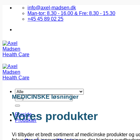
Fortsæt
info@axel-madsen.dk
til
Man-tor: 8.30 - 16.00 & Fre: 8.30 - 15.30
indhold
+45 45 89 02 25
MEDICINSKE løsninger
Søg
efter:
Vores produkter
Forside
Produkter
Vi tilbyder et bredt sortiment af medicinske produkter og u