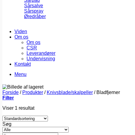
Sårpad
Sårsalve
Sårspray
Øredråber
Viden
Om os
Om os
CSR
Leverandører
Undervisning
Kontakt
Menu
Forside
/
Produkter
/
Knivsblade/skalpeller
/
Bladfjerner
Filter
Viser 1 resultat
Søg
Søg