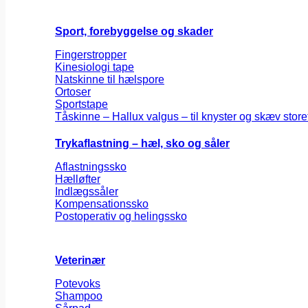
Sport, forebyggelse og skader
Fingerstropper
Kinesiologi tape
Natskinne til hælspore
Ortoser
Sportstape
Tåskinne – Hallux valgus – til knyster og skæv store
Trykaflastning – hæl, sko og såler
Aflastningssko
Hælløfter
Indlægssåler
Kompensationssko
Postoperativ og helingssko
Veterinær
Potevoks
Shampoo