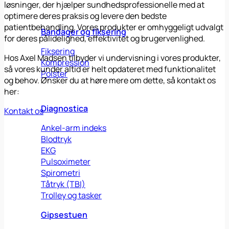
løsninger, der hjælper sundhedsprofessionelle med at
optimere deres praksis og levere den bedste
patientbehandling. Vores produkter er omhyggeligt udvalgt
Bandager og fiksering
for deres pålidelighed, effektivitet og brugervenlighed.
Fiksering
Hos Axel Madsen tilbyder vi undervisning i vores produkter,
Kompression
så vores kunder altid er helt opdateret med funktionalitet
Polster
og behov. Ønsker du at høre mere om dette, så kontakt os
her:
Diagnostica
Kontakt os
Ankel-arm indeks
Blodtryk
EKG
Pulsoximeter
Spirometri
Tåtryk (TBI)
Trolley og tasker
Gipsestuen