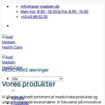
Fortsæt
info@axel-madsen.dk
til
Man-tor: 8.30 - 16.00 & Fre: 8.30 - 15.30
indhold
+45 45 89 02 25
MEDICINSKE løsninger
Vores produkter
Søg
efter:
Vi tilbyder et bredt sortiment af medicinske produkter og
Forside
udstyr fra førende leverandører. Vi fokuserer på innovative
Produkter