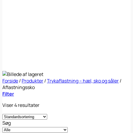
Forside
/
Produkter
/
Trykaflastning – hæl, sko og såler
/
Aflastningssko
Filter
Viser 4 resultater
Søg