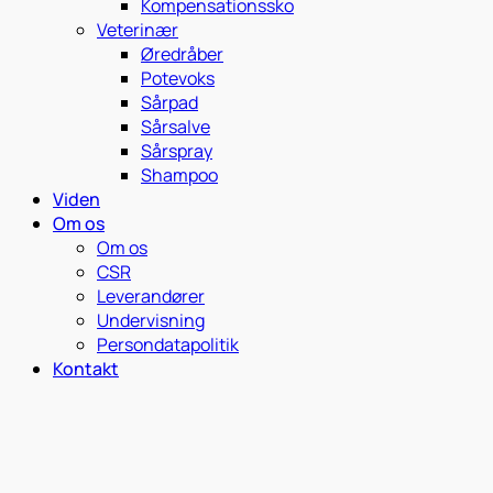
Kompensationssko
Veterinær
Øredråber
Potevoks
Sårpad
Sårsalve
Sårspray
Shampoo
Viden
Om os
Om os
CSR
Leverandører
Undervisning
Persondatapolitik
Kontakt