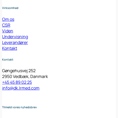
Virksomhed
Om os
CSR
Viden
Undervisning
Leverandører
Kontakt
Kontakt
Gøngehusvej 252
2950 Vedbæk, Danmark
+45 45 89 02 25
info@dk.lrmed.com
Tilmeld vores nyhedsbrev