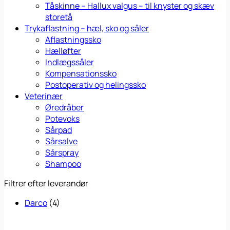
Tåskinne – Hallux valgus – til knyster og skæv
storetå
Trykaflastning – hæl, sko og såler
Aflastningssko
Hælløfter
Indlægssåler
Kompensationssko
Postoperativ og helingssko
Veterinær
Øredråber
Potevoks
Sårpad
Sårsalve
Sårspray
Shampoo
Filtrer efter leverandør
Darco
(4)