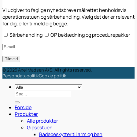
Vi udgiver to faglige nyhedsbreve målrettet henholdsvis
operationsstuen og sårbehandling. Vælg det der er relevant
for dig, eller tilmeld dig begge.
Sårbehandling
OP beklædning og procedurepakker
© 2025 Axel Madsen A/S. All rights reserved.
Persondatapolitik
Cookie politik
Søg
efter:
Forside
Produkter
Alle produkter
Gipsestuen
Badebeskytter til arm og ben