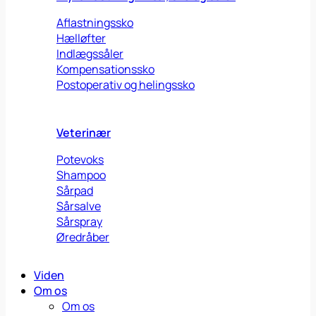
Aflastningssko
Hælløfter
Indlægssåler
Kompensationssko
Postoperativ og helingssko
Veterinær
Potevoks
Shampoo
Sårpad
Sårsalve
Sårspray
Øredråber
Viden
Om os
Om os