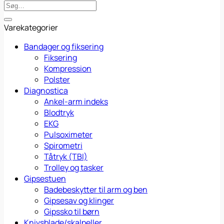
Søg
efter:
Varekategorier
Bandager og fiksering
Fiksering
Kompression
Polster
Diagnostica
Ankel-arm indeks
Blodtryk
EKG
Pulsoximeter
Spirometri
Tåtryk (TBI)
Trolley og tasker
Gipsestuen
Badebeskytter til arm og ben
Gipsesav og klinger
Gipssko til børn
Knivsblade/skalpeller