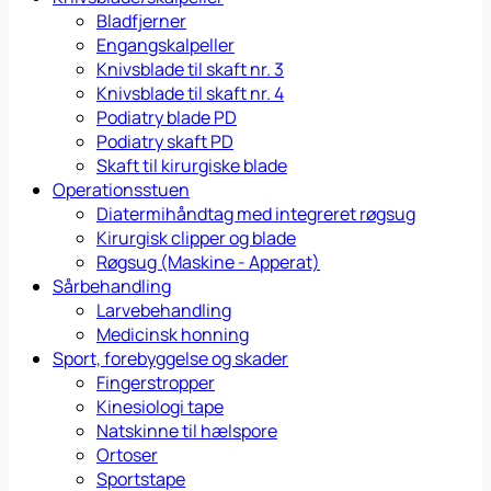
Bladfjerner
Engangskalpeller
Knivsblade til skaft nr. 3
Knivsblade til skaft nr. 4
Podiatry blade PD
Podiatry skaft PD
Skaft til kirurgiske blade
Operationsstuen
Diatermihåndtag med integreret røgsug
Kirurgisk clipper og blade
Røgsug (Maskine - Apperat)
Sårbehandling
Larvebehandling
Medicinsk honning
Sport, forebyggelse og skader
Fingerstropper
Kinesiologi tape
Natskinne til hælspore
Ortoser
Sportstape