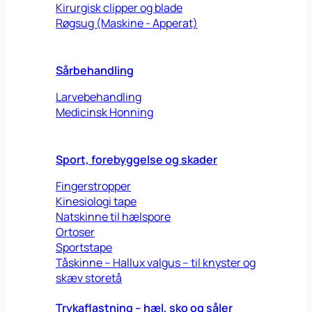
Kirurgisk clipper og blade
Røgsug (Maskine - Apperat)
Sårbehandling
Larvebehandling
Medicinsk Honning
Sport, forebyggelse og skader
Fingerstropper
Kinesiologi tape
Natskinne til hælspore
Ortoser
Sportstape
Tåskinne – Hallux valgus – til knyster og
skæv storetå
Trykaflastning – hæl, sko og såler