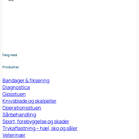
Din samarbejdspartner i levering af medicinsk udstyr til den
danske sundheds sektor. Vores omhyggeligt udvalgte
sortiment dækker bredt og sikrer at du altid har adgang til
udstyr af højeste kvalitet – nøje afstemt efter dine behov og
i tæt samarbejde med vores leverandører.
Følg med
Produkter
Bandager & fiksering
Diagnostica
Gipsstuen
Knivsblade og skalpeller
Operationsstuen
Sårbehandling
Sport, forebyggelse og skader
Trykaflastning – hæl, sko og såler
Veterinær