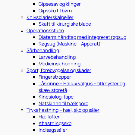
Gipsesav og klinger
Gipssko til børn
Knivsblade/skalpeller
Skaft til kirurgiske blade
Operationsstuen
Diatermihåndtag med integreret røgsug
Røgsug (Maskine – Apperat)
Sårbehandling
Larvebehandling
Medicinsk honning
Sport, forebyggelse og skader
Fingerstropper
Tåskinne – Hallux valgus – til knyster og
skæv storetå
Kinesiologi tape
Natskinne til hælspore
Trykaflastning – hæl, sko og såler
Hælløfter
Aflastningssko
Indlægssåler