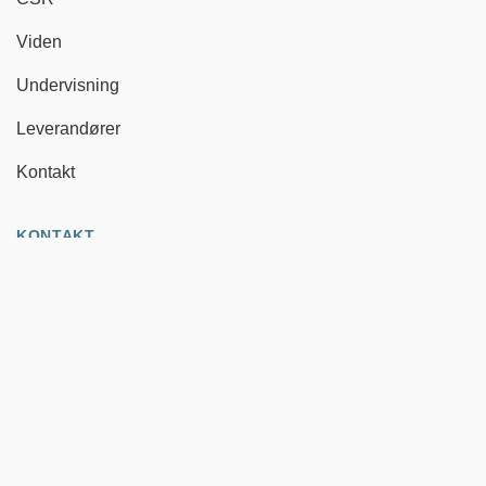
Viden
Undervisning
Leverandører
Kontakt
KONTAKT
Gøngehusvej 252
2950 Vedbæk, Danmark
+45 45 89 02 25
info@dk.lrmed.com
TILMELD VORES NYHEDSBREV