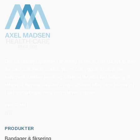
Din samarbejdspartner i levering af medicinsk udstyr til den
danske sundheds sektor. Vores omhyggeligt udvalgte
sortiment dækker bredt og sikrer at du altid har adgang til
udstyr af højeste kvalitet – nøje afstemt efter dine behov og
i tæt samarbejde med vores leverandører.
FØLG MED
PRODUKTER
Bandager & fiksering