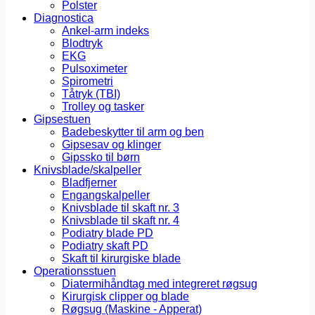
Polster
Diagnostica
Ankel-arm indeks
Blodtryk
EKG
Pulsoximeter
Spirometri
Tåtryk (TBI)
Trolley og tasker
Gipsestuen
Badebeskytter til arm og ben
Gipsesav og klinger
Gipssko til børn
Knivsblade/skalpeller
Bladfjerner
Engangskalpeller
Knivsblade til skaft nr. 3
Knivsblade til skaft nr. 4
Podiatry blade PD
Podiatry skaft PD
Skaft til kirurgiske blade
Operationsstuen
Diatermihåndtag med integreret røgsug
Kirurgisk clipper og blade
Røgsug (Maskine - Apperat)