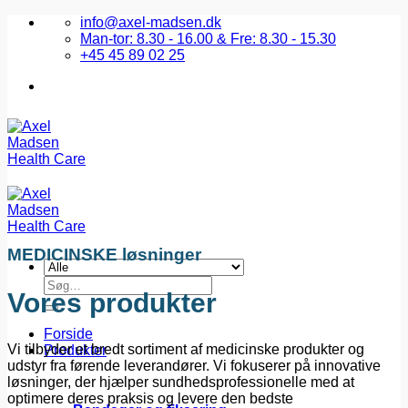
Fortsæt
info@axel-madsen.dk
til
Man-tor: 8.30 - 16.00 & Fre: 8.30 - 15.30
indhold
+45 45 89 02 25
MEDICINSKE løsninger
Søg
Vores produkter
efter:
Forside
Vi tilbyder et bredt sortiment af medicinske produkter og
Produkter
udstyr fra førende leverandører. Vi fokuserer på innovative
løsninger, der hjælper sundhedsprofessionelle med at
optimere deres praksis og levere den bedste