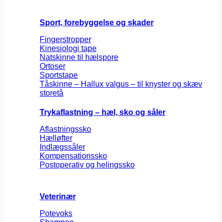
Sport, forebyggelse og skader
Fingerstropper
Kinesiologi tape
Natskinne til hælspore
Ortoser
Sportstape
Tåskinne – Hallux valgus – til knyster og skæv
storetå
Trykaflastning – hæl, sko og såler
Aflastningssko
Hælløfter
Indlægssåler
Kompensationssko
Postoperativ og helingssko
Veterinær
Potevoks