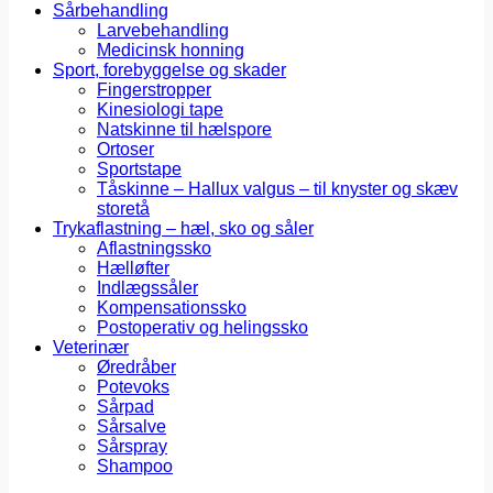
Sårbehandling
Larvebehandling
Medicinsk honning
Sport, forebyggelse og skader
Fingerstropper
Kinesiologi tape
Natskinne til hælspore
Ortoser
Sportstape
Tåskinne – Hallux valgus – til knyster og skæv
storetå
Trykaflastning – hæl, sko og såler
Aflastningssko
Hælløfter
Indlægssåler
Kompensationssko
Postoperativ og helingssko
Veterinær
Øredråber
Potevoks
Sårpad
Sårsalve
Sårspray
Shampoo