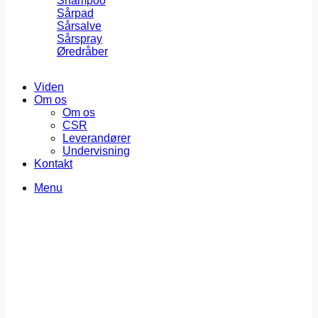
Shampoo
Sårpad
Sårsalve
Sårspray
Øredråber
Viden
Om os
Om os
CSR
Leverandører
Undervisning
Kontakt
Menu