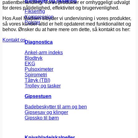
Bandager og fiksering
patientbehandling. Vores produkter er omhyggeligt udvalgt
for deres pålidelighed, effektivitet og brugervenlighed.
Fiksering
Kompression
Hos Axel Madsen tilbyder vi undervisning i vores produkter,
Polster
så vores kunder altid er helt opdateret med funktionalitet og
behov. Ønsker du at høre mere om dette, så kontakt os her:
Kontakt os
Diagnostica
Ankel-arm indeks
Blodtryk
EKG
Pulsoximeter
Spirometri
Tåtryk (TBI)
Trolley og tasker
Gipsestuen
Badebeskytter til arm og ben
Gipsesav og klinger
Gipssko til børn
Knivsblade/skalpeller