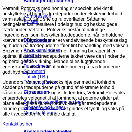
Bandager og fiksering
Vetramil Potevoks med honning er specielt udviklet til
Fiksering
beskyttelse af hundes trædepuder under ekstreme forhold,
Kompression
varm asfalt, is, salt, sne og ru overflader. Sådanne
Polster
betingelser kan resultere i ødelagt hud og beskadigede
trædepuder. Vetramil Potevoks består af naturlige
ingredienser, som beskytter trædepuderne, når forholdene
kræver det. Bivoks danner et vandafvisende beskyttelseslag
Diagnostica
og huden på trædepuderne tåler fint behandling med voksen.
Ankel-arm indeks
Enzymerne og antioxidanterne i honning bidrager til en
Blodtryk
optimal tilstand af trædepuderne takket være den lindrende
EKG
og beroligende virkning. Mandelolies fugtgivende
Pulsoximeter
egenskaber bidrager til at holde huden på trædepuderne
Spirometri
godt hydreret.
Tåtryk (TBI)
Udendørs, Vetramil Potevoks hjælper med at forhindre
Trolley og tasker
skader på trædepuderne på grund af ekstreme forhold,
Gipsestuen
såsom varm asfalt, sne og is. Indendørs, Vetramil Potevoks
er særdeles velegnet til at forhindre, at poterne glider på
Badebeskytter til arm og ben
plane eller glatte gulve, fordi voksen gør trædepuderne
Gipsesav og klinger
mindre glatte. For optimal effekt gnides et tyndt lag voks på
Gipssko til børn
alle trædepuder flere gange dagligt.
Kontakt os her
Knivsblade/skalpeller