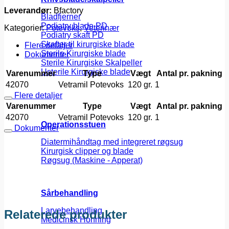
Leverandør:
Bfactory
Bladfjerner
Podiatry blade PD
Kategorier:
Potevoks
,
Veterinær
Podiatry skaft PD
Skafter til kirurgiske blade
Flere detaljer
Sterile Kirurgiske blade
Dokumenter
Sterile Kirurgiske Skalpeller
Usterile Kirurgiske blade
Varenummer
Type
Vægt
Antal pr. pakning
42070
Vetramil Potevoks
120 gr.
1
Flere detaljer
Varenummer
Type
Vægt
Antal pr. pakning
42070
Vetramil Potevoks
120 gr.
1
Operationsstuen
Dokumenter
Diatermihåndtag med integreret røgsug
Kirurgisk clipper og blade
Røgsug (Maskine - Apperat)
Sårbehandling
Larvebehandling
Relaterede produkter
Medicinsk Honning