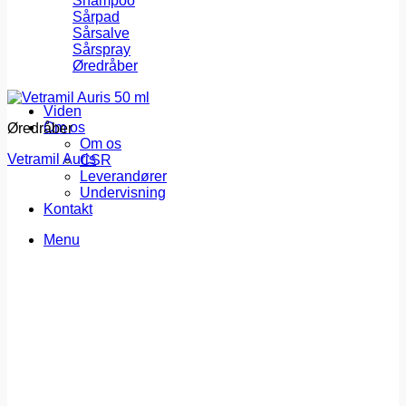
Shampoo
Sårpad
Sårsalve
Sårspray
Øredråber
Viden
Om os
Øredråber
Om os
Vetramil Auris
CSR
Leverandører
Undervisning
Kontakt
Menu