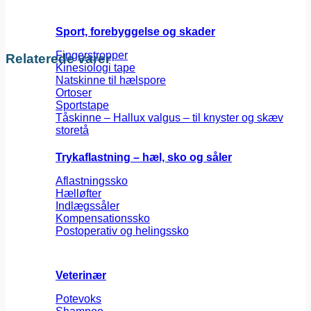
Sport, forebyggelse og skader
Fingerstropper
Relaterede varer
Kinesiologi tape
Natskinne til hælspore
Ortoser
Sportstape
Tåskinne – Hallux valgus – til knyster og skæv
storetå
Trykaflastning – hæl, sko og såler
Aflastningssko
Hælløfter
Indlægssåler
Kompensationssko
Postoperativ og helingssko
Veterinær
Potevoks