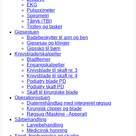
EKG
Pulsoximeter
Spirometri
Tåtryk (TBI)
Trolley og tasker
Gipsestuen
Badebeskytter til arm og ben
Gipsesav og klinger
Gipssko til børn
Knivsblade/skalpeller
Bladfjerner
Engangskalpeller
Knivsblade til skaft nr. 3
Knivsblade til skaft nr. 4
Podiatry blade PD
Podiatry skaft PD
Skaft til kirurgiske blade
Operationsstuen
Diatermihåndtag med integreret røgsug
Kirurgisk clipper og blade
Røgsug (Maskine - Apperat)
Sårbehandling
Larvebehandling
Medicinsk honning
Sport, forebyggelse og skader