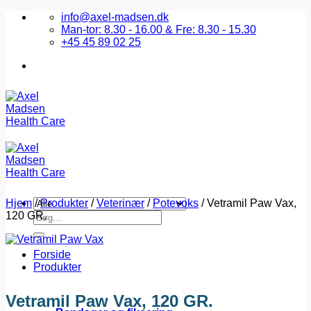
Fortsæt
info@axel-madsen.dk
til
Man-tor: 8.30 - 16.00 & Fre: 8.30 - 15.30
indhold
+45 45 89 02 25
Hjem
/
Produkter
/
Veterinær
/
Potevoks
/
Vetramil Paw Vax,
120 GR.
Søg
efter:
Forside
Produkter
Vetramil Paw Vax, 120 GR.