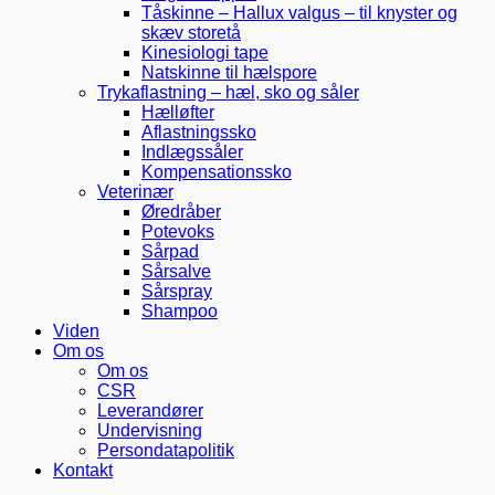
Tåskinne – Hallux valgus – til knyster og
skæv storetå
Kinesiologi tape
Natskinne til hælspore
Trykaflastning – hæl, sko og såler
Hælløfter
Aflastningssko
Indlægssåler
Kompensationssko
Veterinær
Øredråber
Potevoks
Sårpad
Sårsalve
Sårspray
Shampoo
Viden
Om os
Om os
CSR
Leverandører
Undervisning
Persondatapolitik
Kontakt