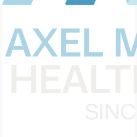
Din samarbejdspartner i levering af medicinsk udstyr til den