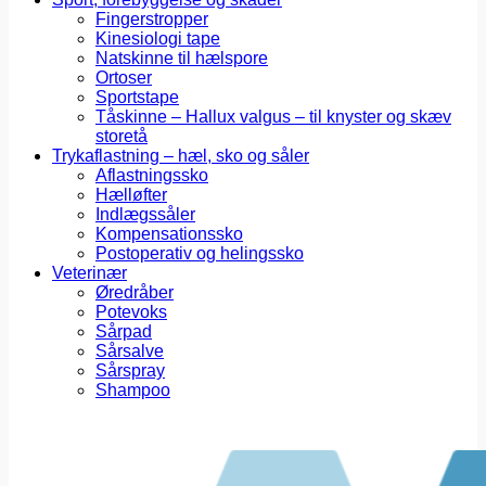
Fingerstropper
Kinesiologi tape
Natskinne til hælspore
Ortoser
Sportstape
Tåskinne – Hallux valgus – til knyster og skæv
storetå
Trykaflastning – hæl, sko og såler
Aflastningssko
Hælløfter
Indlægssåler
Kompensationssko
Postoperativ og helingssko
Veterinær
Øredråber
Potevoks
Sårpad
Sårsalve
Sårspray
Shampoo