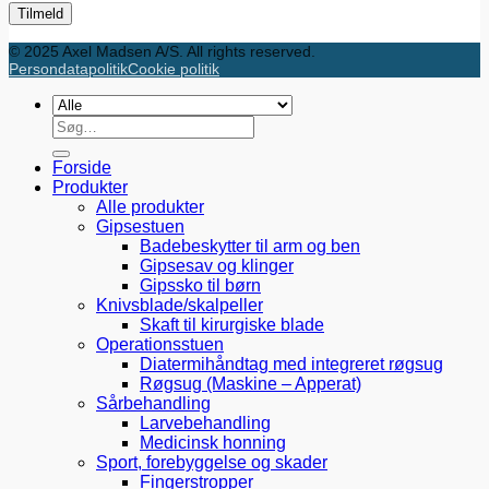
© 2025 Axel Madsen A/S. All rights reserved.
Persondatapolitik
Cookie politik
Søg
efter:
Forside
Produkter
Alle produkter
Gipsestuen
Badebeskytter til arm og ben
Gipsesav og klinger
Gipssko til børn
Knivsblade/skalpeller
Skaft til kirurgiske blade
Operationsstuen
Diatermihåndtag med integreret røgsug
Røgsug (Maskine – Apperat)
Sårbehandling
Larvebehandling
Medicinsk honning
Sport, forebyggelse og skader
Fingerstropper