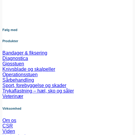
danske sundheds sektor. Vores omhyggeligt udvalgte
sortiment dækker bredt og sikrer at du altid har adgang til
udstyr af højeste kvalitet – nøje afstemt efter dine behov og i
tæt samarbejde med vores leverandører.
Følg med
Produkter
Bandager & fiksering
Diagnostica
Gipsstuen
Knivsblade og skalpeller
Operationsstuen
Sårbehandling
Sport, forebyggelse og skader
Trykaflastning – hæl, sko og såler
Veterinær
Virksomhed
Om os
CSR
Viden