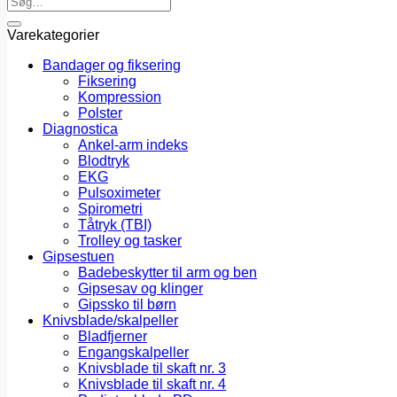
efter:
Varekategorier
Bandager og fiksering
Fiksering
Kompression
Polster
Diagnostica
Ankel-arm indeks
Blodtryk
EKG
Pulsoximeter
Spirometri
Tåtryk (TBI)
Trolley og tasker
Gipsestuen
Badebeskytter til arm og ben
Gipsesav og klinger
Gipssko til børn
Knivsblade/skalpeller
Bladfjerner
Engangskalpeller
Knivsblade til skaft nr. 3
Knivsblade til skaft nr. 4