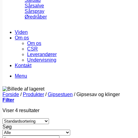
Sårpad
Sårsalve
Sårspray
Øredråber
Viden
Om os
Om os
CSR
Leverandører
Undervisning
Kontakt
Menu
Forside
/
Produkter
/
Gipsestuen
/
Gipsesav og klinger
Filter
Viser 4 resultater
Søg
Søg