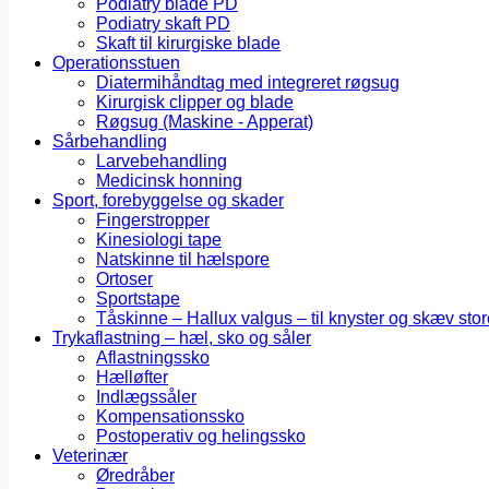
Podiatry blade PD
Podiatry skaft PD
Skaft til kirurgiske blade
Operationsstuen
Diatermihåndtag med integreret røgsug
Kirurgisk clipper og blade
Røgsug (Maskine - Apperat)
Sårbehandling
Larvebehandling
Medicinsk honning
Sport, forebyggelse og skader
Fingerstropper
Kinesiologi tape
Natskinne til hælspore
Ortoser
Sportstape
Tåskinne – Hallux valgus – til knyster og skæv stor
Trykaflastning – hæl, sko og såler
Aflastningssko
Hælløfter
Indlægssåler
Kompensationssko
Postoperativ og helingssko
Veterinær
Øredråber