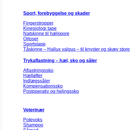
Sport, forebyggelse og skader
Fingerstropper
Kinesiologi tape
Natskinne til hælspore
Ortoser
Sportstape
Tåskinne – Hallux valgus – til knyster og skæv store
Trykaflastning – hæl, sko og såler
Aflastningssko
Hælløfter
Indlægssåler
Kompensationssko
Postoperativ og helingssko
Veterinær
Potevoks
Shampoo