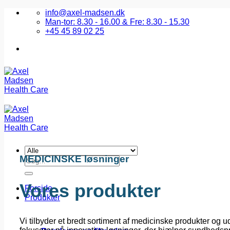
Fortsæt
info@axel-madsen.dk
til
Man-tor: 8.30 - 16.00 & Fre: 8.30 - 15.30
indhold
+45 45 89 02 25
MEDICINSKE løsninger
Søg
efter:
Vores produkter
Forside
Produkter
Vi tilbyder et bredt sortiment af medicinske produkter og u