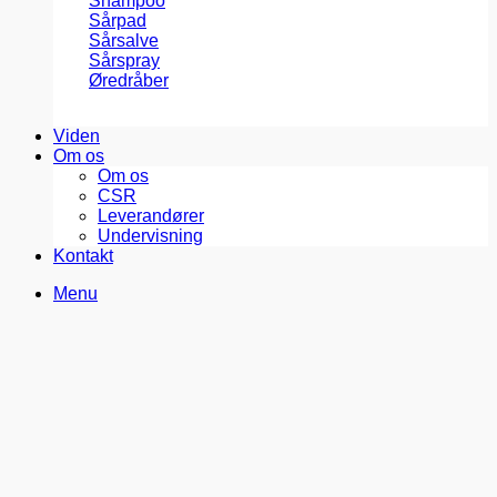
Shampoo
Sårpad
Sårsalve
Sårspray
Øredråber
Viden
Om os
Om os
CSR
Leverandører
Undervisning
Kontakt
Menu