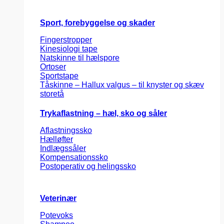
Sport, forebyggelse og skader
Fingerstropper
Kinesiologi tape
Natskinne til hælspore
Ortoser
Sportstape
Tåskinne – Hallux valgus – til knyster og skæv
storetå
Trykaflastning – hæl, sko og såler
Aflastningssko
Hælløfter
Indlægssåler
Kompensationssko
Postoperativ og helingssko
Veterinær
Potevoks