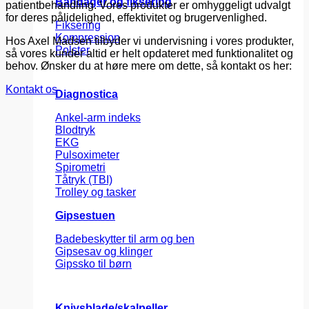
Bandager og fiksering
patientbehandling. Vores produkter er omhyggeligt udvalgt
for deres pålidelighed, effektivitet og brugervenlighed.
Fiksering
Kompression
Hos Axel Madsen tilbyder vi undervisning i vores produkter,
Polster
så vores kunder altid er helt opdateret med funktionalitet og
behov. Ønsker du at høre mere om dette, så kontakt os her:
Kontakt os
Diagnostica
Ankel-arm indeks
Blodtryk
EKG
Pulsoximeter
Spirometri
Tåtryk (TBI)
Trolley og tasker
Gipsestuen
Badebeskytter til arm og ben
Gipsesav og klinger
Gipssko til børn
Knivsblade/skalpeller