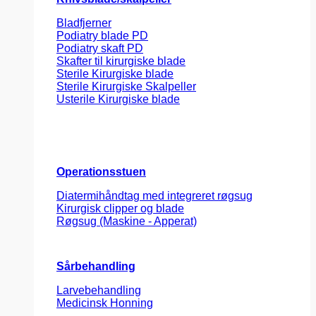
Bladfjerner
Podiatry blade PD
Podiatry skaft PD
Skafter til kirurgiske blade
Sterile Kirurgiske blade
Sterile Kirurgiske Skalpeller
Usterile Kirurgiske blade
Operationsstuen
Diatermihåndtag med integreret røgsug
Kirurgisk clipper og blade
Røgsug (Maskine - Apperat)
Sårbehandling
Larvebehandling
Medicinsk Honning