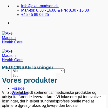
Fortsæt
info@axel-madsen.dk
til
Man-tor: 8.30 - 16.00 & Fre: 8.30 - 15.30
indhold
+45 45 89 02 25
MEDICINSKE løsninger
Søg
Vores produkter
efter:
Forside
Vi tilbyder et bredt sortiment af medicinske produkter og
Produkter
udstyr fra førende leverandører. Vi fokuserer på innovative
løsninger, der hjælper sundhedsprofessionelle med at
optimere deres praksis og levere den bedste