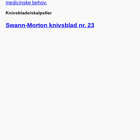
Knivsblade/skalpeller
Swann-Morton knivsblad nr. 23