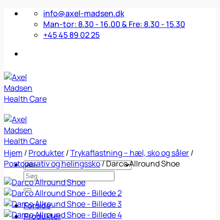
Fortsæt
info@axel-madsen.dk
til
Man-tor: 8.30 - 16.00 & Fre: 8.30 - 15.30
indhold
+45 45 89 02 25
Hjem
/
Produkter
/
Trykaflastning – hæl, sko og såler
/
Postoperativ og helingssko
/
Darco Allround Shoe
Søg
efter:
Forside
Produkter