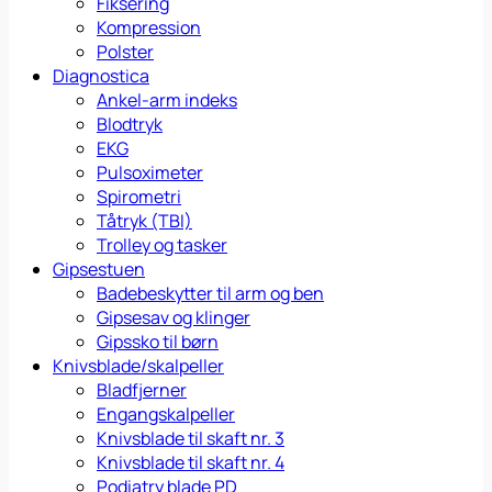
Fiksering
Kompression
Polster
Diagnostica
Ankel-arm indeks
Blodtryk
EKG
Pulsoximeter
Spirometri
Tåtryk (TBI)
Trolley og tasker
Gipsestuen
Badebeskytter til arm og ben
Gipsesav og klinger
Gipssko til børn
Knivsblade/skalpeller
Bladfjerner
Engangskalpeller
Knivsblade til skaft nr. 3
Knivsblade til skaft nr. 4
Podiatry blade PD