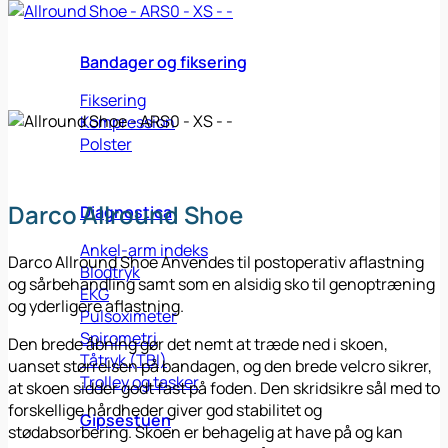
Bandager og fiksering
Fiksering
Kompression
Polster
Darco Allround Shoe
Diagnostica
Ankel-arm indeks
Darco Allround Shoe Anvendes til postoperativ aflastning
Blodtryk
og sårbehandling samt som en alsidig sko til genoptræning
EKG
og yderligere aflastning.
Pulsoximeter
Spirometri
Den brede åbning gør det nemt at træde ned i skoen,
Tåtryk (TBI)
uanset størrelsen på bandagen, og den brede velcro sikrer,
Trolley og tasker
at skoen sidder godt fast på foden. Den skridsikre sål med to
forskellige hårdheder giver god stabilitet og
Gipsestuen
stødabsorbering. Skoen er behagelig at have på og kan