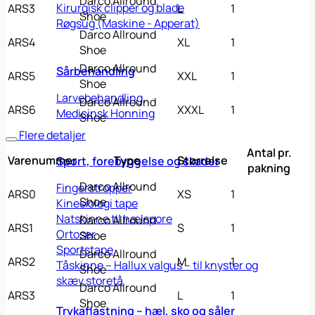
Darco Allround
Kirurgisk clipper og blade
ARS3
L
1
Shoe
Røgsug (Maskine - Apperat)
Darco Allround
ARS4
XL
1
Shoe
Darco Allround
Sårbehandling
ARS5
XXL
1
Shoe
Larvebehandling
Darco Allround
ARS6
XXXL
1
Medicinsk Honning
Shoe
Flere detaljer
Antal pr.
Varenummer
Type
Størrelse
Sport, forebyggelse og skader
pakning
Darco Allround
Fingerstropper
ARS0
XS
1
Shoe
Kinesiologi tape
Natskinne til hælspore
Darco Allround
ARS1
S
1
Ortoser
Shoe
Sportstape
Darco Allround
ARS2
M
1
Tåskinne – Hallux valgus – til knyster og
Shoe
skæv storetå
Darco Allround
ARS3
L
1
Shoe
Trykaflastning – hæl, sko og såler