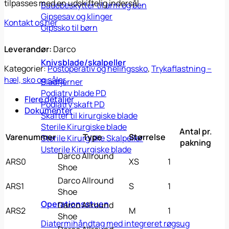
tilpasses med en udskiftelig indersål.
Badebeskytter til arm og ben
Gipsesav og klinger
Kontakt os her
Gipssko til børn
Leverandør:
Darco
Knivsblade/skalpeller
Kategorier:
Postoperativ og helingssko
,
Trykaflastning –
hæl, sko og såler
Bladfjerner
Podiatry blade PD
Flere detaljer
Podiatry skaft PD
Dokumenter
Skafter til kirurgiske blade
Sterile Kirurgiske blade
Antal pr.
Varenummer
Type
Størrelse
Sterile Kirurgiske Skalpeller
pakning
Usterile Kirurgiske blade
Darco Allround
ARS0
XS
1
Shoe
Darco Allround
ARS1
S
1
Shoe
Operationsstuen
Darco Allround
ARS2
M
1
Shoe
Diatermihåndtag med integreret røgsug