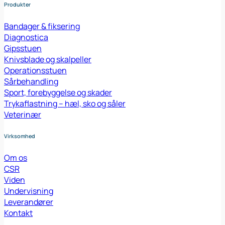
Produkter
Bandager & fiksering
Diagnostica
Gipsstuen
Knivsblade og skalpeller
Operationsstuen
Sårbehandling
Sport, forebyggelse og skader
Trykaflastning – hæl, sko og såler
Veterinær
Virksomhed
Om os
CSR
Viden
Undervisning
Leverandører
Kontakt