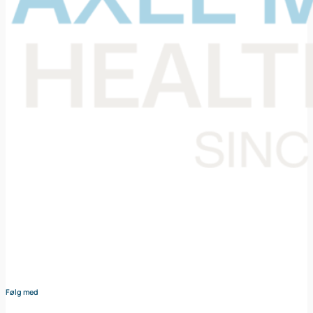
Din samarbejdspartner i levering af medicinsk udstyr til den
danske sundheds sektor. Vores omhyggeligt udvalgte
sortiment dækker bredt og sikrer at du altid har adgang til
udstyr af højeste kvalitet – nøje afstemt efter dine behov og
i tæt samarbejde med vores leverandører.
Følg med