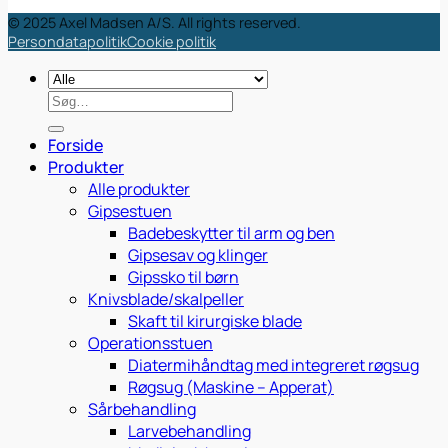
© 2025 Axel Madsen A/S. All rights reserved.
Persondatapolitik
Cookie politik
Søg
efter:
Forside
Produkter
Alle produkter
Gipsestuen
Badebeskytter til arm og ben
Gipsesav og klinger
Gipssko til børn
Knivsblade/skalpeller
Skaft til kirurgiske blade
Operationsstuen
Diatermihåndtag med integreret røgsug
Røgsug (Maskine – Apperat)
Sårbehandling
Larvebehandling