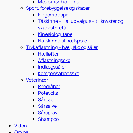
Medicinsk honning
Sport, forebyggelse og skader
Fingerstropper
Tåskinne – Hallux valgus – til knyster og
skæv storetå
Kinesiologi tape
Natskinne til hælspore
Trykaflastning – hæl, sko og såler
Hælløfter
Aflastningssko
Indlægssåler
Kompensationssko
Veterinær
Øredråber
Potevoks
Sårpad
Sårsalve
Sårspray
Shampoo
Viden
Om os