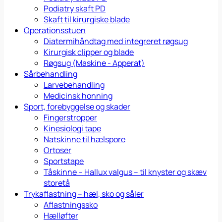
Podiatry skaft PD
Skaft til kirurgiske blade
Operationsstuen
Diatermihåndtag med integreret røgsug
Kirurgisk clipper og blade
Røgsug (Maskine - Apperat)
Sårbehandling
Larvebehandling
Medicinsk honning
Sport, forebyggelse og skader
Fingerstropper
Kinesiologi tape
Natskinne til hælspore
Ortoser
Sportstape
Tåskinne – Hallux valgus – til knyster og skæv
storetå
Trykaflastning – hæl, sko og såler
Aflastningssko
Hælløfter