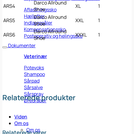
Darco Allround
ARS4
XL
1
Shoe
Aflastningssko
Hælløfter
Darco Allround
ARS5
XXL
1
Indlægssåler
Shoe
Kompensationssko
Darco Allround
ARS6
XXXL
1
Postoperativ og helingssko
Shoe
Dokumenter
Veterinær
Potevoks
Shampoo
Sårpad
Sårsalve
Sårspray
Relaterede produkter
Øredråber
Viden
Om os
Om os
Relaterede varer