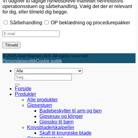
Vi udgiver to faglige nyhedsbreve målrettet henholdsvis
operationsstuen og sårbehandling. Vælg det der er relevant
for dig, eller tilmeld dig begge.
Sårbehandling
OP beklædning og procedurepakker
© 2025 Axel Madsen A/S. All rights reserved.
Persondatapolitik
Cookie politik
Søg
efter:
Forside
Produkter
Alle produkter
Gipsestuen
Badebeskytter til arm og ben
Gipsesav og klinger
Gipssko til børn
Knivsblade/skalpeller
Skaft til kirurgiske blade