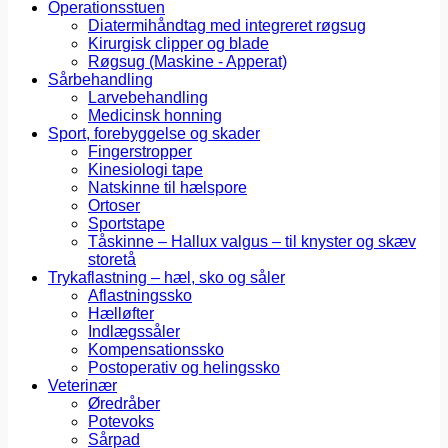
Operationsstuen
Diatermihåndtag med integreret røgsug
Kirurgisk clipper og blade
Røgsug (Maskine - Apperat)
Sårbehandling
Larvebehandling
Medicinsk honning
Sport, forebyggelse og skader
Fingerstropper
Kinesiologi tape
Natskinne til hælspore
Ortoser
Sportstape
Tåskinne – Hallux valgus – til knyster og skæv
storetå
Trykaflastning – hæl, sko og såler
Aflastningssko
Hælløfter
Indlægssåler
Kompensationssko
Postoperativ og helingssko
Veterinær
Øredråber
Potevoks
Sårpad