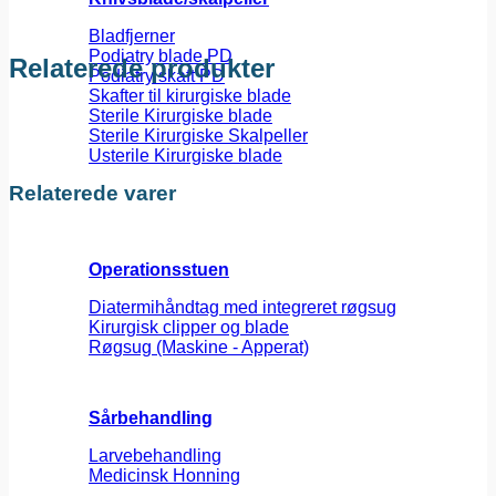
Bladfjerner
Podiatry blade PD
Relaterede produkter
Podiatry skaft PD
Skafter til kirurgiske blade
Sterile Kirurgiske blade
Sterile Kirurgiske Skalpeller
Usterile Kirurgiske blade
Relaterede varer
Operationsstuen
Diatermihåndtag med integreret røgsug
Kirurgisk clipper og blade
Røgsug (Maskine - Apperat)
Sårbehandling
Larvebehandling
Medicinsk Honning