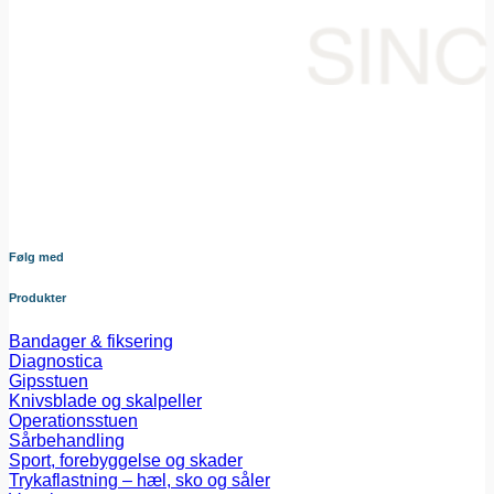
Din samarbejdspartner i levering af medicinsk udstyr til den
danske sundheds sektor. Vores omhyggeligt udvalgte
sortiment dækker bredt og sikrer at du altid har adgang til
udstyr af højeste kvalitet – nøje afstemt efter dine behov og i
tæt samarbejde med vores leverandører.
Følg med
Produkter
Bandager & fiksering
Diagnostica
Gipsstuen
Knivsblade og skalpeller
Operationsstuen
Sårbehandling
Sport, forebyggelse og skader
Trykaflastning – hæl, sko og såler