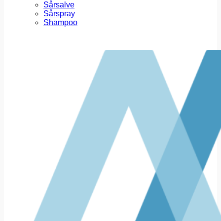
Sårsalve
Sårspray
Shampoo