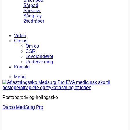
Shampoo
Sårpad
Sårsalve
Sårspray
Øredråber
Viden
Om os
Om os
CSR
Leverandører
Undervisning
Kontakt
Menu
Postoperativ og helingssko
Darco MedSurg Pro