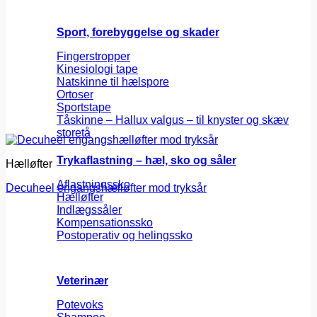
Sport, forebyggelse og skader
Fingerstropper
Kinesiologi tape
Natskinne til hælspore
Ortoser
Sportstape
Tåskinne – Hallux valgus – til knyster og skæv
storetå
Trykaflastning – hæl, sko og såler
Hælløfter
Aflastningssko
Decuheel engangshælløfter mod tryksår
Hælløfter
Indlægssåler
Kompensationssko
Postoperativ og helingssko
Veterinær
Potevoks