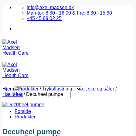
Fortsæt
info@axel-madsen.dk
til
Man-tor: 8.30 - 16.00 & Fre: 8.30 - 15.30
indhold
+45 45 89 02 25
Hjem
/
Produkter
/
Trykaflastning – hæl, sko og såler
/
Hælløfter
Søg
/
Decuheel pumpe
efter:
Forside
Produkter
Decuheel pumpe