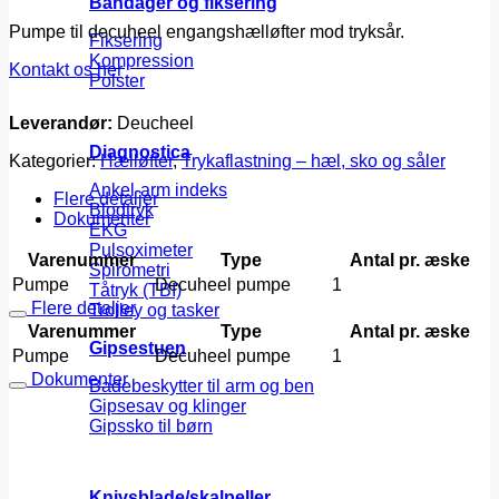
Bandager og fiksering
Pumpe til decuheel engangshælløfter mod tryksår.
Fiksering
Kompression
Kontakt os her
Polster
Leverandør:
Deucheel
Diagnostica
Kategorier:
Hælløfter
,
Trykaflastning – hæl, sko og såler
Ankel-arm indeks
Flere detaljer
Blodtryk
Dokumenter
EKG
Pulsoximeter
Varenummer
Type
Antal pr. æske
Spirometri
Pumpe
Decuheel pumpe
1
Tåtryk (TBI)
Flere detaljer
Trolley og tasker
Varenummer
Type
Antal pr. æske
Gipsestuen
Pumpe
Decuheel pumpe
1
Dokumenter
Badebeskytter til arm og ben
Gipsesav og klinger
Gipssko til børn
Knivsblade/skalpeller