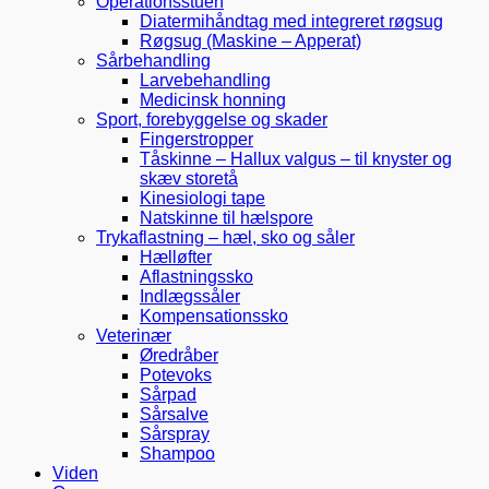
Operationsstuen
Diatermihåndtag med integreret røgsug
Røgsug (Maskine – Apperat)
Sårbehandling
Larvebehandling
Medicinsk honning
Sport, forebyggelse og skader
Fingerstropper
Tåskinne – Hallux valgus – til knyster og
skæv storetå
Kinesiologi tape
Natskinne til hælspore
Trykaflastning – hæl, sko og såler
Hælløfter
Aflastningssko
Indlægssåler
Kompensationssko
Veterinær
Øredråber
Potevoks
Sårpad
Sårsalve
Sårspray
Shampoo
Viden