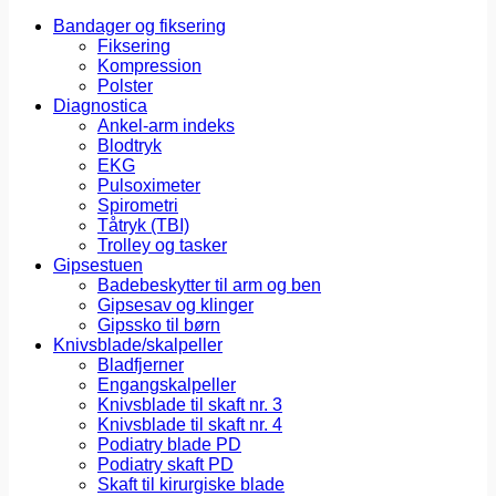
Bandager og fiksering
Fiksering
Kompression
Polster
Diagnostica
Ankel-arm indeks
Blodtryk
EKG
Pulsoximeter
Spirometri
Tåtryk (TBI)
Trolley og tasker
Gipsestuen
Badebeskytter til arm og ben
Gipsesav og klinger
Gipssko til børn
Knivsblade/skalpeller
Bladfjerner
Engangskalpeller
Knivsblade til skaft nr. 3
Knivsblade til skaft nr. 4
Podiatry blade PD
Podiatry skaft PD
Skaft til kirurgiske blade