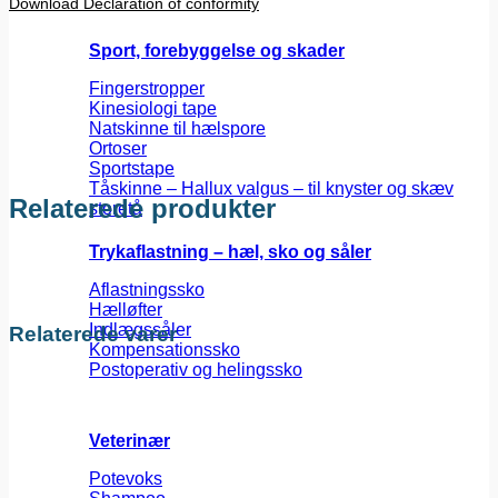
Download Declaration of conformity
Sport, forebyggelse og skader
Fingerstropper
Kinesiologi tape
Natskinne til hælspore
Ortoser
Sportstape
Tåskinne – Hallux valgus – til knyster og skæv
Relaterede produkter
storetå
Trykaflastning – hæl, sko og såler
Aflastningssko
Hælløfter
Indlægssåler
Relaterede varer
Kompensationssko
Postoperativ og helingssko
Veterinær
Potevoks