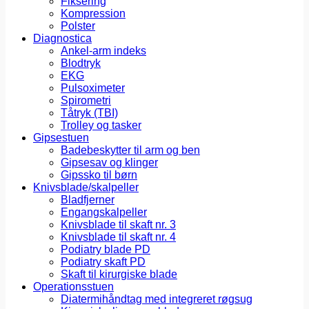
Fiksering
Kompression
Polster
Diagnostica
Ankel-arm indeks
Blodtryk
EKG
Pulsoximeter
Spirometri
Tåtryk (TBI)
Trolley og tasker
Gipsestuen
Badebeskytter til arm og ben
Gipsesav og klinger
Gipssko til børn
Knivsblade/skalpeller
Bladfjerner
Engangskalpeller
Knivsblade til skaft nr. 3
Knivsblade til skaft nr. 4
Podiatry blade PD
Podiatry skaft PD
Skaft til kirurgiske blade
Operationsstuen
Diatermihåndtag med integreret røgsug