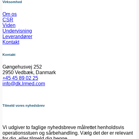
Virksomhed
Om os
CSR
Viden
Undervisning
Leverandører
Kontakt
Kontakt
Gøngehusvej 252
2950 Vedbæk, Danmark
+45 45 89 02 25
info@dk.lrmed.com
Tilmeld vores nyhedsbrev
Vi udgiver to faglige nyhedsbreve målrettet henholdsvis
operationsstuen og sårbehandling. Vælg det der er relevant
for dig, eller tilmeld dig begge.