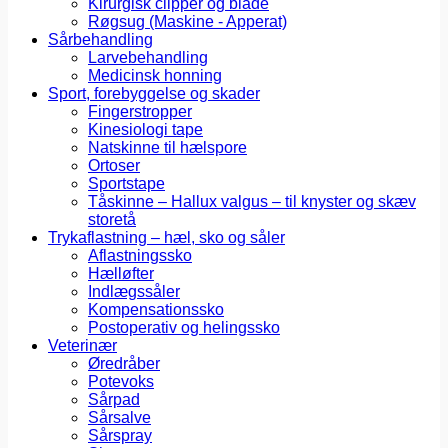
Kirurgisk clipper og blade
Røgsug (Maskine - Apperat)
Sårbehandling
Larvebehandling
Medicinsk honning
Sport, forebyggelse og skader
Fingerstropper
Kinesiologi tape
Natskinne til hælspore
Ortoser
Sportstape
Tåskinne – Hallux valgus – til knyster og skæv
storetå
Trykaflastning – hæl, sko og såler
Aflastningssko
Hælløfter
Indlægssåler
Kompensationssko
Postoperativ og helingssko
Veterinær
Øredråber
Potevoks
Sårpad
Sårsalve
Sårspray