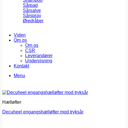
Shampoo
Sårpad
Sårsalve
Sårspray
Øredråber
Viden
Om os
Om os
CSR
Leverandører
Undervisning
Kontakt
Menu
Hælløfter
Decuheel engangshælløfter mod tryksår