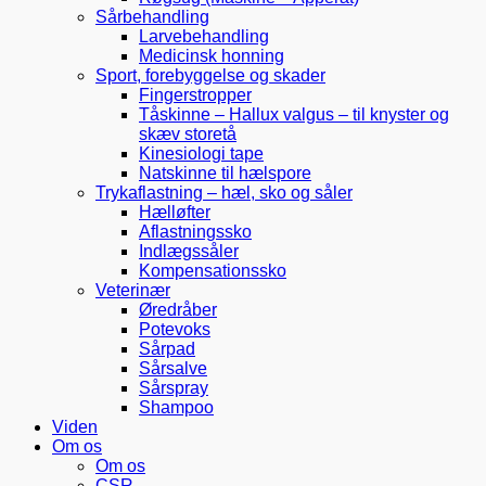
Sårbehandling
Larvebehandling
Medicinsk honning
Sport, forebyggelse og skader
Fingerstropper
Tåskinne – Hallux valgus – til knyster og
skæv storetå
Kinesiologi tape
Natskinne til hælspore
Trykaflastning – hæl, sko og såler
Hælløfter
Aflastningssko
Indlægssåler
Kompensationssko
Veterinær
Øredråber
Potevoks
Sårpad
Sårsalve
Sårspray
Shampoo
Viden
Om os
Om os
CSR