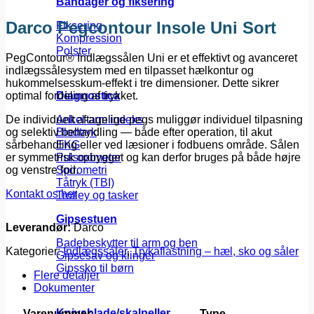
Bandager og fiksering
Darco Pegcontour Insole Uni Sort
Fiksering
Kompression
Polster
PegContour® Indlægssålen Uni er et effektivt og avanceret
indlægssålesystem med en tilpasset hælkontur og
hukommelsesskum-effekt i tre dimensioner. Dette sikrer
optimal fordeling af trykket.
Diagnostica
De individuelt aftagelige pegs muliggør individuel tilpasning
Ankel-arm indeks
og selektiv behandling — både efter operation, til akut
Blodtryk
sårbehandling eller ved læsioner i fodbuens område. Sålen
EKG
er symmetrisk opbygget og kan derfor bruges på både højre
Pulsoximeter
og venstre fod.
Spirometri
Tåtryk (TBI)
Kontakt os her
Trolley og tasker
Gipsestuen
Leverandør:
Darco
Badebeskytter til arm og ben
Kategorier:
Indlægssåler
,
Trykaflastning – hæl, sko og såler
Gipsesav og klinger
Gipssko til børn
Flere detaljer
Dokumenter
Knivsblade/skalpeller
Varenummer
Type