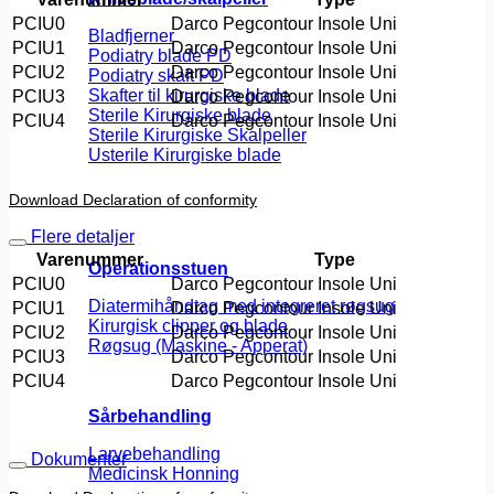
PCIU0
Darco Pegcontour Insole Uni
Bladfjerner
PCIU1
Darco Pegcontour Insole Uni
Podiatry blade PD
PCIU2
Darco Pegcontour Insole Uni
Podiatry skaft PD
Skafter til kirurgiske blade
PCIU3
Darco Pegcontour Insole Uni
Sterile Kirurgiske blade
PCIU4
Darco Pegcontour Insole Uni
Sterile Kirurgiske Skalpeller
Usterile Kirurgiske blade
Download Declaration of conformity
Flere detaljer
Varenummer
Type
Operationsstuen
PCIU0
Darco Pegcontour Insole Uni
Diatermihåndtag med integreret røgsug
PCIU1
Darco Pegcontour Insole Uni
Kirurgisk clipper og blade
PCIU2
Darco Pegcontour Insole Uni
Røgsug (Maskine - Apperat)
PCIU3
Darco Pegcontour Insole Uni
PCIU4
Darco Pegcontour Insole Uni
Sårbehandling
Larvebehandling
Dokumenter
Medicinsk Honning