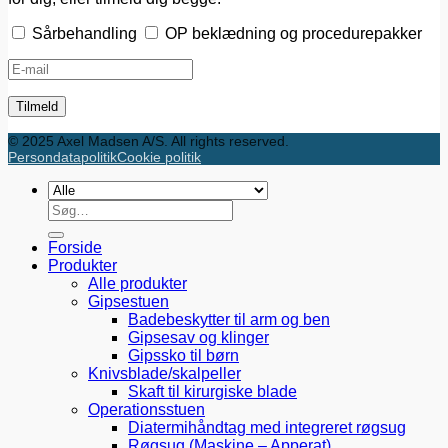
Sårbehandling
OP beklædning og procedurepakker
© 2025 Axel Madsen A/S. All rights reserved.
Persondatapolitik
Cookie politik
Søg
efter:
Forside
Produkter
Alle produkter
Gipsestuen
Badebeskytter til arm og ben
Gipsesav og klinger
Gipssko til børn
Knivsblade/skalpeller
Skaft til kirurgiske blade
Operationsstuen
Diatermihåndtag med integreret røgsug
Røgsug (Maskine – Apperat)