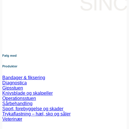
Din samarbejdspartner i levering af medicinsk udstyr til den
danske sundheds sektor. Vores omhyggeligt udvalgte
sortiment dækker bredt og sikrer at du altid har adgang til
udstyr af højeste kvalitet – nøje afstemt efter dine behov og i
tæt samarbejde med vores leverandører.
Følg med
Produkter
Bandager & fiksering
Diagnostica
Gipsstuen
Knivsblade og skalpeller
Operationsstuen
Sårbehandling
Sport, forebyggelse og skader
Trykaflastning – hæl, sko og såler
Veterinær