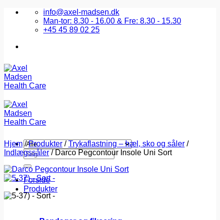
Fortsæt
info@axel-madsen.dk
til
Man-tor: 8.30 - 16.00 & Fre: 8.30 - 15.30
indhold
+45 45 89 02 25
Hjem
/
Produkter
/
Trykaflastning – hæl, sko og såler
/
Indlægssåler
Søg
/
Darco Pegcontour Insole Uni Sort
efter:
Forside
Produkter