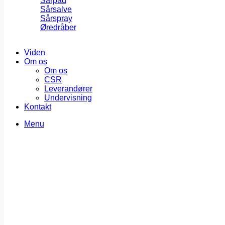
Sårpad
Sårsalve
Sårspray
Øredråber
Viden
Om os
Om os
CSR
Leverandører
Undervisning
Kontakt
Menu