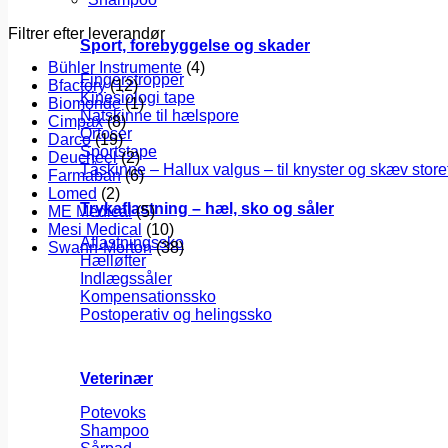
Filtrer efter leverandør
Sport, forebyggelse og skader
Bühler Instrumente
(4)
Fingerstropper
Bfactory
(12)
Kinesiologi tape
Biomonde
(1)
Natskinne til hælspore
Cimpax
(8)
Ortoser
Darco
(19)
Sportstape
Deucheel
(2)
Tåskinne – Hallux valgus – til knyster og skæv store
Farmaban
(6)
Lomed
(2)
Trykaflastning – hæl, sko og såler
ME Medical
(5)
Mesi Medical
(10)
Aflastningssko
Swann-Morton
(38)
Hælløfter
Indlægssåler
Kompensationssko
Postoperativ og helingssko
Veterinær
Potevoks
Shampoo