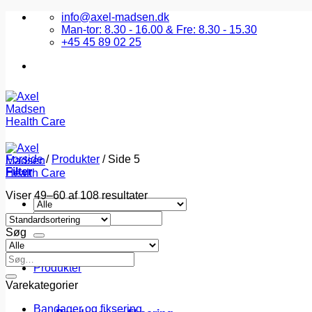
Fortsæt
info@axel-madsen.dk
til
Man-tor: 8.30 - 16.00 & Fre: 8.30 - 15.30
indhold
+45 45 89 02 25
Forside
/
Produkter
/
Side 5
Filter
Viser 49–60 af 108 resultater
Søg
efter:
Søg
Forside
Søg
Produkter
efter:
Varekategorier
Bandager og fiksering