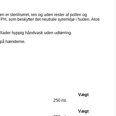
r steriliseret, ren og uden rester af pollen og
 PH, som beskytter det neutrale syremiljø i huden. Aloe
llader hyppig håndvask uden udtørring.
d på hænderne.
Vægt
250 ml.
Vægt