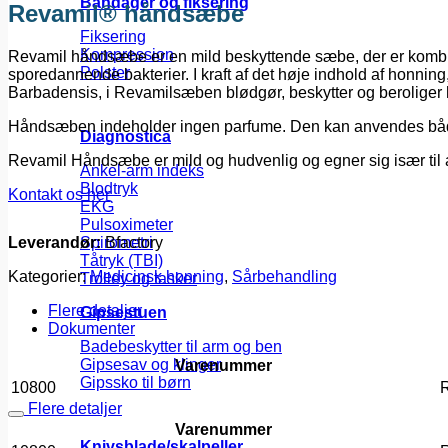
Bandager og fiksering
Revamil® håndsæbe
Fiksering
Kompression
Revamil håndsæbe er en mild beskyttende sæbe, der er kombiner
Polster
sporedannende bakterier. I kraft af det høje indhold af honni
Barbadensis, i Revamilsæben blødgør, beskytter og beroliger
Håndsæben indeholder ingen parfume. Den kan anvendes både 
Diagnostica
Revamil Håndsæbe er mild og hudvenlig og egner sig især til a
Ankel-arm indeks
Blodtryk
Kontakt os her
EKG
Pulsoximeter
Leverandør:
Bfactory
Spirometri
Tåtryk (TBI)
Kategorier:
Medicinsk honning
,
Sårbehandling
Trolley og tasker
Flere detaljer
Gipsestuen
Dokumenter
Badebeskytter til arm og ben
Gipsesav og klinger
Varenummer
Gipssko til børn
10800
Flere detaljer
Varenummer
Knivsblade/skalpeller