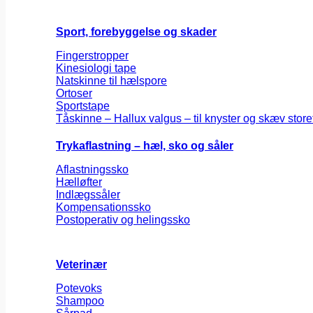
Sport, forebyggelse og skader
Fingerstropper
Kinesiologi tape
Natskinne til hælspore
Ortoser
Sportstape
Tåskinne – Hallux valgus – til knyster og skæv store
Trykaflastning – hæl, sko og såler
Aflastningssko
Hælløfter
Indlægssåler
Kompensationssko
Postoperativ og helingssko
Veterinær
Potevoks
Shampoo