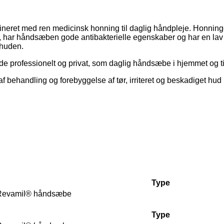
et med ren medicinsk honning til daglig håndpleje. Honningen e
ng, har håndsæben gode antibakterielle egenskaber og har en lav
 huden.
professionelt og privat, som daglig håndsæbe i hjemmet og ti
f behandling og forebyggelse af tør, irriteret og beskadiget hu
Type
Revamil® håndsæbe
Type