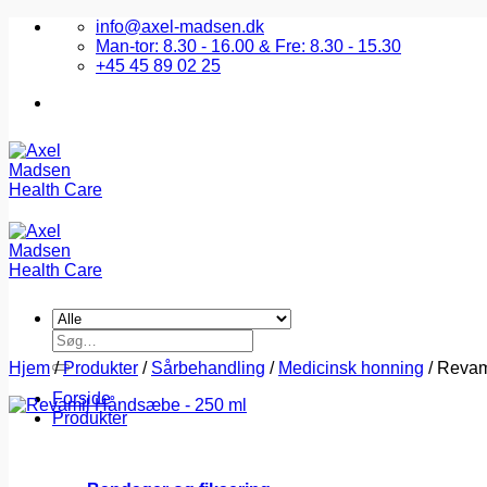
Fortsæt
info@axel-madsen.dk
til
Man-tor: 8.30 - 16.00 & Fre: 8.30 - 15.30
indhold
+45 45 89 02 25
Søg
efter:
Hjem
/
Produkter
/
Sårbehandling
/
Medicinsk honning
/
Revam
Forside
Produkter