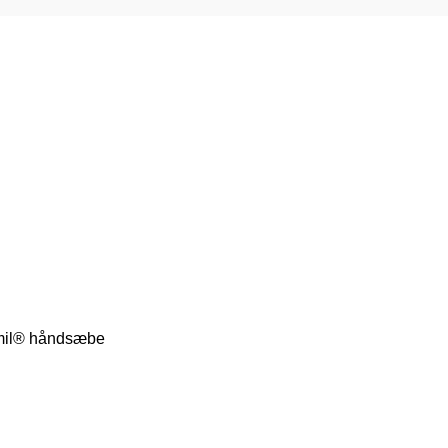
il® håndsæbe