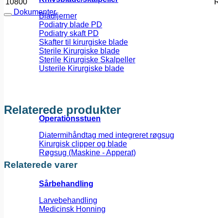
10800
Dokumenter
Bladfjerner
Podiatry blade PD
Podiatry skaft PD
Skafter til kirurgiske blade
Sterile Kirurgiske blade
Sterile Kirurgiske Skalpeller
Usterile Kirurgiske blade
Relaterede produkter
Operationsstuen
Diatermihåndtag med integreret røgsug
Kirurgisk clipper og blade
Røgsug (Maskine - Apperat)
Relaterede varer
Sårbehandling
Larvebehandling
Medicinsk Honning