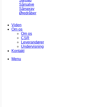
Sårpad
Sårsalve
Sårspray
Øredråber
Viden
Om os
Om os
CSR
Leverandører
Undervisning
Kontakt
Menu