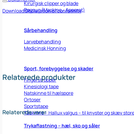
Kirurgisk clipper og blade
Røgsug (Maskine - Apperat)
Download Declaration of conformity
Sårbehandling
Larvebehandling
Medicinsk Honning
Sport, forebyggelse og skader
Relaterede produkter
Fingerstropper
Kinesiologi tape
Natskinne til hælspore
Ortoser
Sportstape
Relaterede varer
Tåskinne – Hallux valgus – til knyster og skæv stor
Trykaflastning – hæl, sko og såler