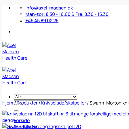
Fortsæt
info@axel-madsen.dk
til
Man-tor: 8.30 - 16.00 & Fre: 8.30 - 15.30
indhold
+45 45 89 02 25
Søg
Hjem
/
Produkter
/
Knivsblade/skalpeller
/
Swann-Morton kniv
efter:
Forside
Produkter