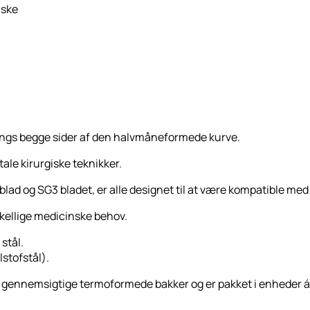
angs begge sider af den halvmåneformede kurve.
ale kirurgiske teknikker.
lad og SG3 bladet, er alle designet til at være kompatible med k
ellige medicinske behov.
 stål.
stofstål).
i gennemsigtige termoformede bakker og er pakket i enheder á 10.