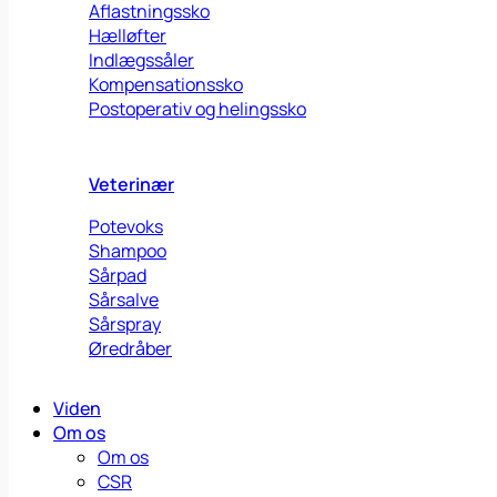
Aflastningssko
Hælløfter
Indlægssåler
Kompensationssko
Postoperativ og helingssko
Veterinær
Potevoks
Shampoo
Sårpad
Sårsalve
Sårspray
Øredråber
Viden
Om os
Om os
CSR