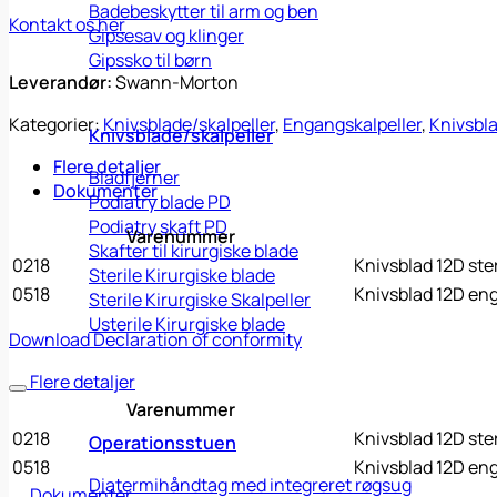
Badebeskytter til arm og ben
Kontakt os her
Gipsesav og klinger
Gipssko til børn
Leverandør:
Swann-Morton
Kategorier:
Knivsblade/skalpeller
,
Engangskalpeller
,
Knivsblad
Knivsblade/skalpeller
Flere detaljer
Bladfjerner
Dokumenter
Podiatry blade PD
Podiatry skaft PD
Varenummer
Skafter til kirurgiske blade
0218
Knivsblad 12D ster
Sterile Kirurgiske blade
0518
Knivsblad 12D en
Sterile Kirurgiske Skalpeller
Usterile Kirurgiske blade
Download Declaration of conformity
Flere detaljer
Varenummer
0218
Knivsblad 12D ster
Operationsstuen
0518
Knivsblad 12D en
Diatermihåndtag med integreret røgsug
Dokumenter