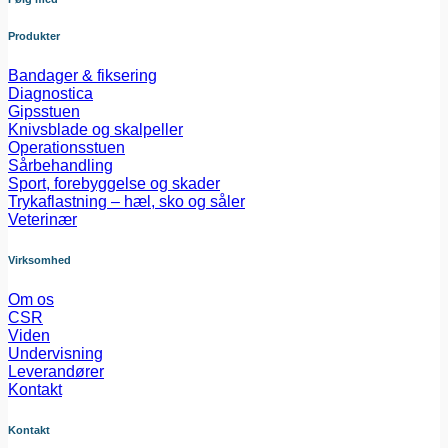
Produkter
Bandager & fiksering
Diagnostica
Gipsstuen
Knivsblade og skalpeller
Operationsstuen
Sårbehandling
Sport, forebyggelse og skader
Trykaflastning – hæl, sko og såler
Veterinær
Virksomhed
Om os
CSR
Viden
Undervisning
Leverandører
Kontakt
Kontakt