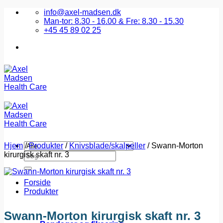
Fortsæt
info@axel-madsen.dk
til
Man-tor: 8.30 - 16.00 & Fre: 8.30 - 15.30
indhold
+45 45 89 02 25
Hjem
/
Produkter
/
Knivsblade/skalpeller
/
Swann-Morton
kirurgisk skaft nr. 3
Søg
efter:
Forside
Produkter
Swann-Morton kirurgisk skaft nr. 3