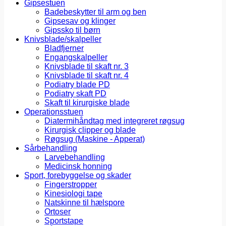
Gipsestuen
Badebeskytter til arm og ben
Gipsesav og klinger
Gipssko til børn
Knivsblade/skalpeller
Bladfjerner
Engangskalpeller
Knivsblade til skaft nr. 3
Knivsblade til skaft nr. 4
Podiatry blade PD
Podiatry skaft PD
Skaft til kirurgiske blade
Operationsstuen
Diatermihåndtag med integreret røgsug
Kirurgisk clipper og blade
Røgsug (Maskine - Apperat)
Sårbehandling
Larvebehandling
Medicinsk honning
Sport, forebyggelse og skader
Fingerstropper
Kinesiologi tape
Natskinne til hælspore
Ortoser
Sportstape