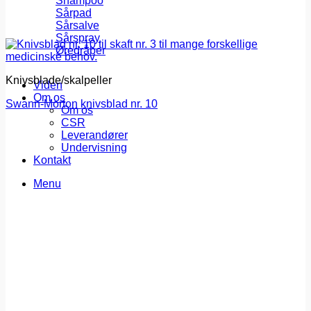
Shampoo
Sårpad
Sårsalve
Sårspray
Øredråber
Knivsblade/skalpeller
Viden
Om os
Swann-Morton knivsblad nr. 10
Om os
CSR
Leverandører
Undervisning
Kontakt
Menu