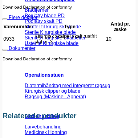
Download Declaration of conformity
Bladfjerner
Podiatry blade PD
Flere detaljer
Podiatry skaft PD
Antal pr.
Varenummer
Type
Skafter til kirurgiske blade
æske
Sterile Kirurgiske blade
Kirurgisk skalpel skaft rustfrit
Sterile Kirurgiske Skalpeller
0933
10
stål nr. 3
Usterile Kirurgiske blade
Dokumenter
Download Declaration of conformity
Operationsstuen
Diatermihåndtag med integreret røgsug
Kirurgisk clipper og blade
Røgsug (Maskine - Apperat)
Relaterede produkter
Sårbehandling
Larvebehandling
Medicinsk Honning