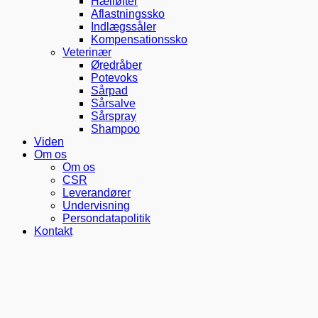
Hælløfter
Aflastningssko
Indlægssåler
Kompensationssko
Veterinær
Øredråber
Potevoks
Sårpad
Sårsalve
Sårspray
Shampoo
Viden
Om os
Om os
CSR
Leverandører
Undervisning
Persondatapolitik
Kontakt