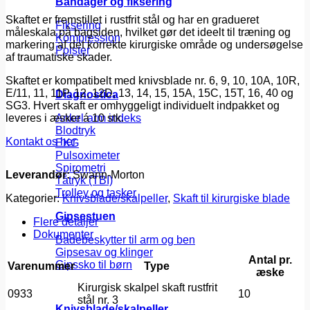
Bandager og fiksering
Skaftet er fremstillet i rustfrit stål og har en gradueret
Fiksering
måleskala på bagsiden, hvilket gør det ideelt til træning og
Kompression
markering af det korrekte kirurgiske område og undersøgelse
Polster
af traumatiske skader.
Skaftet er kompatibelt med knivsblade nr. 6, 9, 10, 10A, 10R,
E/11, 11, 11P, 12, 12D, 13, 14, 15, 15A, 15C, 15T, 16, 40 og
Diagnostica
SG3. Hvert skaft er omhyggeligt individuelt indpakket og
leveres i æsker á 10 stk.
Ankel-arm indeks
Blodtryk
Kontakt os her
EKG
Pulsoximeter
Spirometri
Leverandør:
Swann-Morton
Tåtryk (TBI)
Trolley og tasker
Kategorier:
Knivsblade/skalpeller
,
Skaft til kirurgiske blade
Gipsestuen
Flere detaljer
Dokumenter
Badebeskytter til arm og ben
Gipsesav og klinger
Antal pr.
Gipssko til børn
Varenummer
Type
æske
Kirurgisk skalpel skaft rustfrit
0933
10
stål nr. 3
Knivsblade/skalpeller