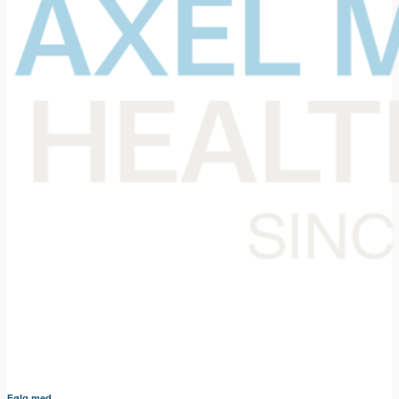
Din samarbejdspartner i levering af medicinsk udstyr til den
danske sundheds sektor. Vores omhyggeligt udvalgte
sortiment dækker bredt og sikrer at du altid har adgang til
udstyr af højeste kvalitet – nøje afstemt efter dine behov og i
tæt samarbejde med vores leverandører.
Følg med