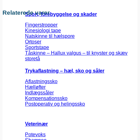
Relaterede varer
Sport, forebyggelse og skader
Fingerstropper
Kinesiologi tape
Natskinne til hælspore
Ortoser
Sportstape
Tåskinne – Hallux valgus – til knyster og skæv
storetå
Trykaflastning – hæl, sko og såler
Aflastningssko
Hælløfter
Indlægssåler
Kompensationssko
Postoperativ og helingssko
Veterinær
Potevoks