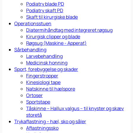
Podiatry blade PD
Podiatry skaft PD
Skaft til kirurgiske blade
Operationsstuen
Diatermihåndtag med integreret røgsug
Kirurgisk clipper og blade
Røgsug (Maskine - Apperat)
Sårbehandling
Larvebehandling
Medicinsk honning
Sport, forebyggelse og skader
Fingerstropper
Kinesiologi tape
Natskinne til hælspore
Ortoser
Sportstape
Tåskinne – Hallux valgus – til knyster og skæv
storetå
Trykaflastning – hæl, sko og såler
Aflastningssko