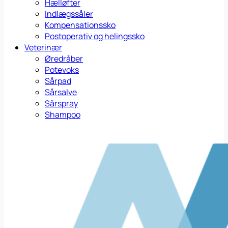
Hælløfter
Indlægssåler
Kompensationssko
Postoperativ og helingssko
Veterinær
Øredråber
Potevoks
Sårpad
Sårsalve
Sårspray
Shampoo