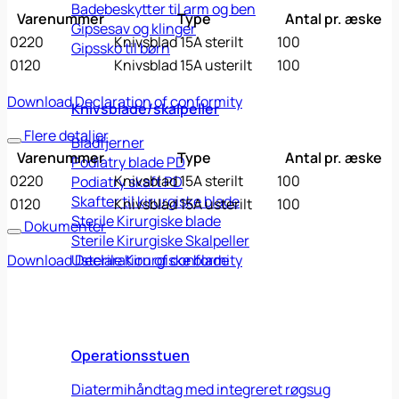
Badebeskytter til arm og ben
Varenummer
Type
Antal pr. æske
Gipsesav og klinger
0220
Knivsblad 15A sterilt
100
Gipssko til børn
0120
Knivsblad 15A usterilt
100
Download Declaration of conformity
Knivsblade/skalpeller
Flere detaljer
Bladfjerner
Varenummer
Type
Antal pr. æske
Podiatry blade PD
0220
Knivsblad 15A sterilt
100
Podiatry skaft PD
Skafter til kirurgiske blade
0120
Knivsblad 15A usterilt
100
Sterile Kirurgiske blade
Dokumenter
Sterile Kirurgiske Skalpeller
Download Declaration of conformity
Usterile Kirurgiske blade
Operationsstuen
Diatermihåndtag med integreret røgsug