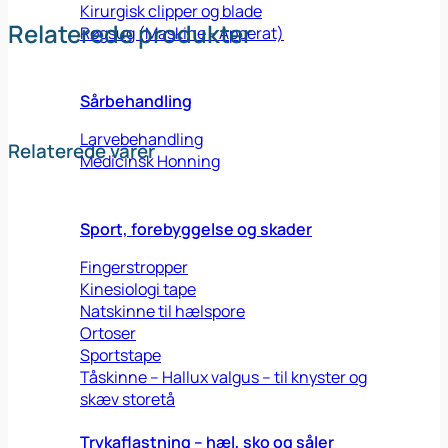
Kirurgisk clipper og blade
Relaterede produkter
Røgsug (Maskine - Apperat)
Sårbehandling
Larvebehandling
Relaterede varer
Medicinsk Honning
Sport, forebyggelse og skader
Fingerstropper
Kinesiologi tape
Natskinne til hælspore
Ortoser
Sportstape
Tåskinne – Hallux valgus – til knyster og
skæv storetå
Trykaflastning – hæl, sko og såler