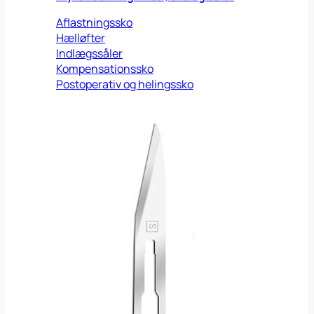
Aflastningssko
Hælløfter
Indlægssåler
Kompensationssko
Postoperativ og helingssko
Veterinær
Potevoks
Shampoo
Sårpad
Sårsalve
Sårspray
Øredråber
Viden
Om os
Om os