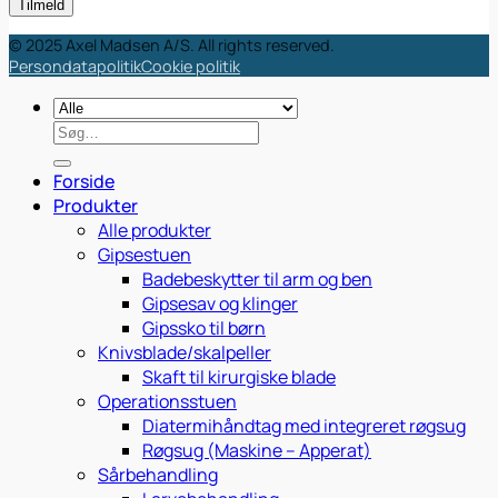
© 2025 Axel Madsen A/S. All rights reserved.
Persondatapolitik
Cookie politik
Søg
efter:
Forside
Produkter
Alle produkter
Gipsestuen
Badebeskytter til arm og ben
Gipsesav og klinger
Gipssko til børn
Knivsblade/skalpeller
Skaft til kirurgiske blade
Operationsstuen
Diatermihåndtag med integreret røgsug
Røgsug (Maskine – Apperat)
Sårbehandling