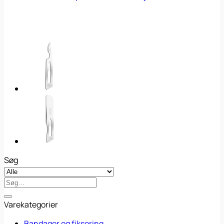
Søg
Søg
efter:
Varekategorier
Bandager og fiksering