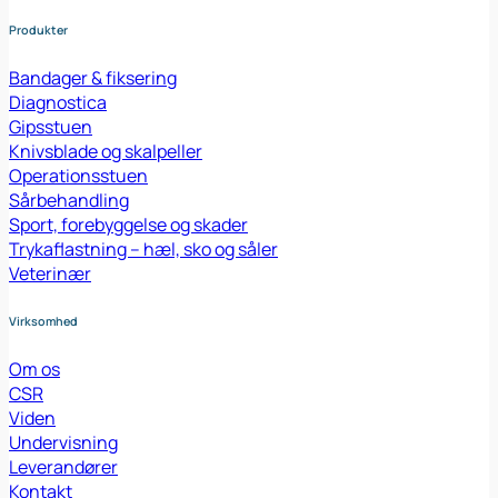
Produkter
Bandager & fiksering
Diagnostica
Gipsstuen
Knivsblade og skalpeller
Operationsstuen
Sårbehandling
Sport, forebyggelse og skader
Trykaflastning – hæl, sko og såler
Veterinær
Virksomhed
Om os
CSR
Viden
Undervisning
Leverandører
Kontakt