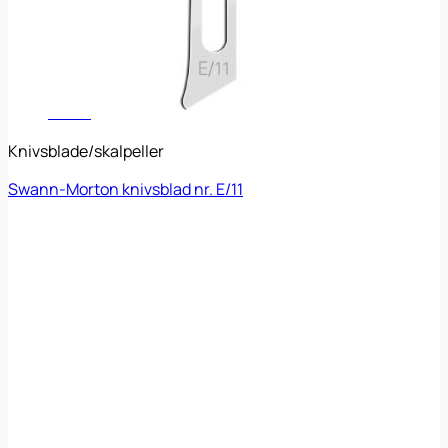
CSR
Leverandører
Undervisning
Kontakt
Menu
Knivsblade/skalpeller
Swann-Morton knivsblad nr. E/11