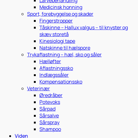
Larvebehandling
Medicinsk honning
Sport, forebyggelse og skader
Fingerstropper
Tåskinne – Hallux valgus – til knyster og
skæv storetå
Kinesiologi tape
Natskinne til hælspore
Trykaflastning – hæl, sko og såler
Hælløfter
Aflastningssko
Indlægssåler
Kompensationssko
Veterinær
Øredråber
Potevoks
Sårpad
Sårsalve
Sårspray
Shampoo
Viden