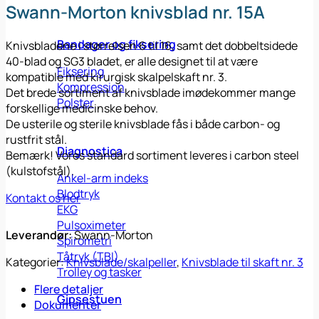
Swann-Morton knivsblad nr. 15A
Bandager og fiksering
Knivsbladene i størrelsen 6 til 16, samt det dobbeltsidede
40-blad og SG3 bladet, er alle designet til at være
Fiksering
kompatible med kirurgisk skalpelskaft nr. 3.
Kompression
Det brede sortiment af knivsblade imødekommer mange
Polster
forskellige medicinske behov.
De usterile og sterile knivsblade fås i både carbon- og
rustfrit stål.
Diagnostica
Bemærk! Vores standard sortiment leveres i carbon steel
(kulstofstål).
Ankel-arm indeks
Blodtryk
Kontakt os her
EKG
Pulsoximeter
Leverandør:
Swann-Morton
Spirometri
Tåtryk (TBI)
Kategorier:
Knivsblade/skalpeller
,
Knivsblade til skaft nr. 3
Trolley og tasker
Flere detaljer
Gipsestuen
Dokumenter