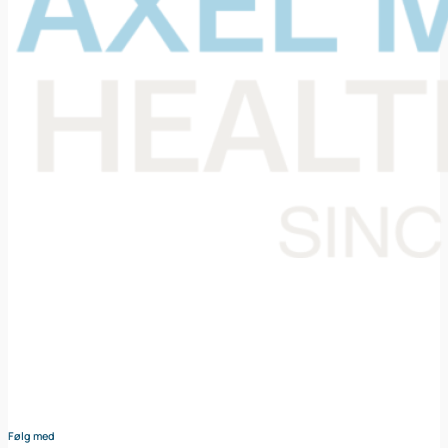
Din samarbejdspartner i levering af medicinsk udstyr til den
danske sundheds sektor. Vores omhyggeligt udvalgte
sortiment dækker bredt og sikrer at du altid har adgang til
udstyr af højeste kvalitet – nøje afstemt efter dine behov og
i tæt samarbejde med vores leverandører.
Følg med