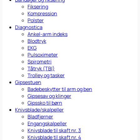
Fiksering
Kompression
Polster
Diagnostica
Ankel-arm indeks
Blodtryk
EKG
Pulsoximeter
Spirometri
Tåtryk (TBI)
Trolley og tasker
Gipsestuen
Badebeskytter til arm og ben
Gipsesav og klinger
Gipssko til børn
Knivsblade/skalpeller
Bladfjerner
Engangskalpeller
Knivsblade til skaft nr. 3
Knivsblade til skaft nr. 4