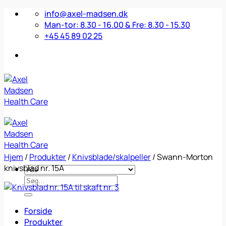
Fortsæt
info@axel-madsen.dk
til
Man-tor: 8.30 - 16.00 & Fre: 8.30 - 15.30
indhold
+45 45 89 02 25
Hjem
/
Produkter
/
Knivsblade/skalpeller
/
Swann-Morton
knivsblad nr. 15A
Søg
efter:
Forside
Produkter