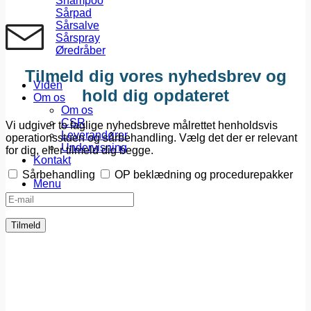
Shampoo
Sårpad
Sårsalve
Sårspray
Øredråber
Tilmeld dig vores nyhedsbrev og
Viden
hold dig opdateret
Om os
Om os
CSR
Vi udgiver to faglige nyhedsbreve målrettet henholdsvis
Leverandører
operationsstuen og sårbehandling. Vælg det der er relevant
Undervisning
for dig, eller tilmeld dig begge.
Kontakt
Sårbehandling
OP beklædning og procedurepakker
Menu