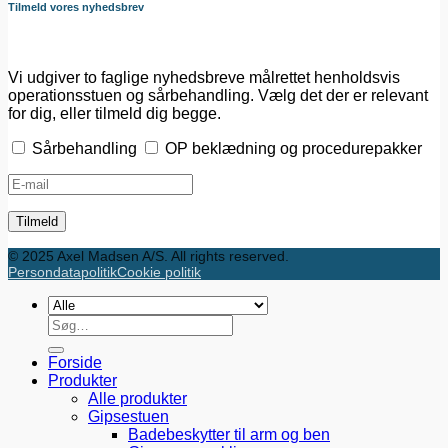
Tilmeld vores nyhedsbrev
Vi udgiver to faglige nyhedsbreve målrettet henholdsvis
operationsstuen og sårbehandling. Vælg det der er relevant
for dig, eller tilmeld dig begge.
Sårbehandling
OP beklædning og procedurepakker
© 2025 Axel Madsen A/S. All rights reserved.
Persondatapolitik
Cookie politik
Søg
efter:
Forside
Produkter
Alle produkter
Gipsestuen
Badebeskytter til arm og ben