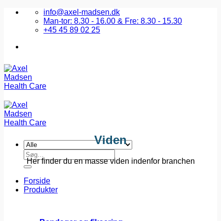
Fortsæt
info@axel-madsen.dk
til
Man-tor: 8.30 - 16.00 & Fre: 8.30 - 15.30
indhold
+45 45 89 02 25
Viden
Søg
Her finder du en masse viden indenfor branchen
efter:
Forside
Produkter