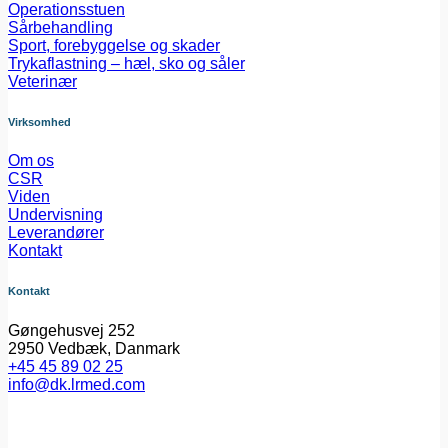
Operationsstuen
Sårbehandling
Sport, forebyggelse og skader
Trykaflastning – hæl, sko og såler
Veterinær
Virksomhed
Om os
CSR
Viden
Undervisning
Leverandører
Kontakt
Kontakt
Gøngehusvej 252
2950 Vedbæk, Danmark
+45 45 89 02 25
info@dk.lrmed.com