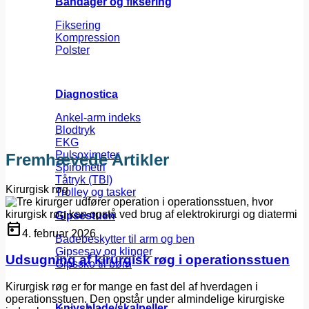
Bandager og fiksering
Fiksering
Kompression
Polster
Diagnostica
Ankel-arm indeks
Blodtryk
EKG
Pulsoximeter
Fremhævede Artikler
Spirometri
Tåtryk (TBI)
Kirurgisk røg
Trolley og tasker
Gipsestuen
today
4. februar 2026
Badebeskytter til arm og ben
Gipsesav og klinger
Udsugning af kirurgisk røg i operationsstuen
Gipssko til børn
Kirurgisk røg er for mange en fast del af hverdagen i
operationsstuen. Den opstår under almindelige kirurgiske
Knivsblade/skalpeller