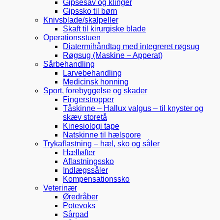
Gipsesav og klinger
Gipssko til børn
Knivsblade/skalpeller
Skaft til kirurgiske blade
Operationsstuen
Diatermihåndtag med integreret røgsug
Røgsug (Maskine – Apperat)
Sårbehandling
Larvebehandling
Medicinsk honning
Sport, forebyggelse og skader
Fingerstropper
Tåskinne – Hallux valgus – til knyster og
skæv storetå
Kinesiologi tape
Natskinne til hælspore
Trykaflastning – hæl, sko og såler
Hælløfter
Aflastningssko
Indlægssåler
Kompensationssko
Veterinær
Øredråber
Potevoks
Sårpad