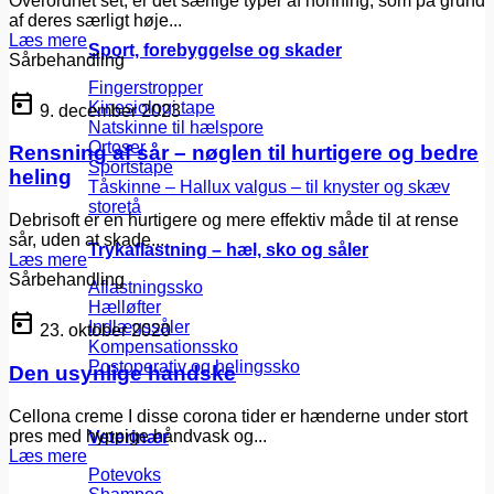
Overordnet set, er det særlige typer af honning, som på grund
af deres særligt høje...
Læs mere
Sport, forebyggelse og skader
Sårbehandling
Fingerstropper
today
Kinesiologi tape
9. december 2023
Natskinne til hælspore
Ortoser
Rensning af sår – nøglen til hurtigere og bedre
Sportstape
heling
Tåskinne – Hallux valgus – til knyster og skæv
storetå
Debrisoft er en hurtigere og mere effektiv måde til at rense
sår, uden at skade...
Trykaflastning – hæl, sko og såler
Læs mere
Sårbehandling
Aflastningssko
Hælløfter
today
Indlægssåler
23. oktober 2020
Kompensationssko
Postoperativ og helingssko
Den usynlige handske
Cellona creme I disse corona tider er hænderne under stort
pres med hyppige håndvask og...
Veterinær
Læs mere
Potevoks