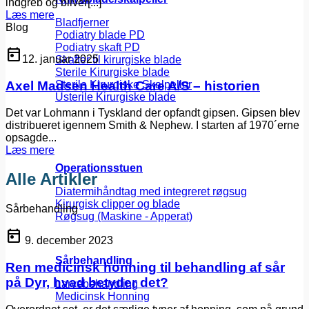
indgreb og bliver[...]
Læs mere
Bladfjerner
Blog
Podiatry blade PD
Podiatry skaft PD
today
12. januar 2025
Skafter til kirurgiske blade
Sterile Kirurgiske blade
Axel Madsen Health Care A/S – historien
Sterile Kirurgiske Skalpeller
Usterile Kirurgiske blade
Det var Lohmann i Tyskland der opfandt gipsen. Gipsen blev
distribueret igennem Smith & Nephew. I starten af 1970´erne
opsagde...
Læs mere
Operationsstuen
Alle Artikler
Diatermihåndtag med integreret røgsug
Kirurgisk clipper og blade
Sårbehandling
Røgsug (Maskine - Apperat)
today
9. december 2023
Sårbehandling
Ren medicinsk honning til behandling af sår
på Dyr, hvad betyder det?
Larvebehandling
Medicinsk Honning