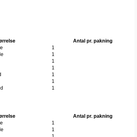
ørrelse
Antal pr. pakning
de
1
de
1
1
1
d
1
1
nd
1
ørrelse
Antal pr. pakning
de
1
de
1
1