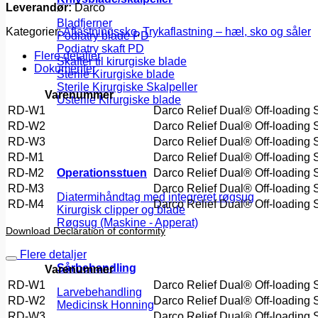
Leverandør:
Darco
Bladfjerner
Kategorier:
Aflastningssko
,
Trykaflastning – hæl, sko og såler
Podiatry blade PD
Podiatry skaft PD
Flere detaljer
Skafter til kirurgiske blade
Dokumenter
Sterile Kirurgiske blade
Sterile Kirurgiske Skalpeller
Varenummer
Usterile Kirurgiske blade
RD-W1
Darco Relief Dual® Off-loading
RD-W2
Darco Relief Dual® Off-loading
RD-W3
Darco Relief Dual® Off-loading
RD-M1
Darco Relief Dual® Off-loading
RD-M2
Darco Relief Dual® Off-loading
Operationsstuen
RD-M3
Darco Relief Dual® Off-loading
Diatermihåndtag med integreret røgsug
RD-M4
Darco Relief Dual® Off-loading
Kirurgisk clipper og blade
Røgsug (Maskine - Apperat)
Download Declaration of conformity
Flere detaljer
Sårbehandling
Varenummer
RD-W1
Darco Relief Dual® Off-loading
Larvebehandling
RD-W2
Darco Relief Dual® Off-loading
Medicinsk Honning
RD-W3
Darco Relief Dual® Off-loading