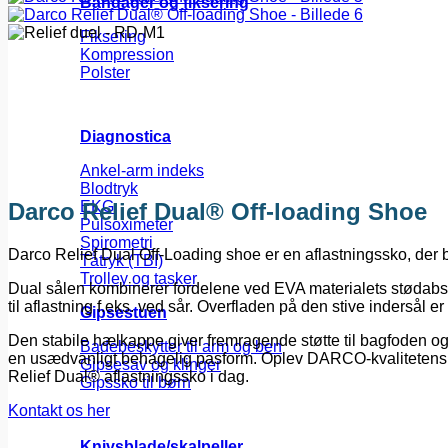
Bandager og fiksering
Fiksering
Kompression
Polster
Diagnostica
Ankel-arm indeks
Blodtryk
Darco Relief Dual® Off-loading Shoe
EKG
Pulsoximeter
Spirometri
Darco Relief Dual Off-Loading shoe er en aflastningssko, der br
Tåtryk (TBI)
Trolley og tasker
Dual sålen kombinerer fordelene ved EVA materialets stødabs
til aflastning f.eks. ved sår. Overfladen på den stive indersål 
Gipsestuen
Den stabile hælkappe giver fremragende støtte til bagfoden og
Badebeskytter til arm og ben
en usædvanligt behagelig pasform. Oplev DARCO-kvalitetens for
Gipsesav og klinger
Relief Dual® aflastningssko i dag.
Gipssko til børn
Kontakt os her
Knivsblade/skalpeller