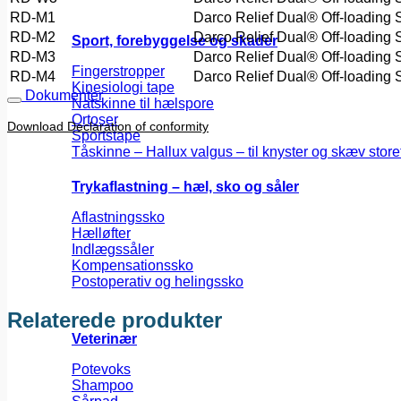
RD-M1
Darco Relief Dual® Off-loading
RD-M2
Darco Relief Dual® Off-loading
Sport, forebyggelse og skader
RD-M3
Darco Relief Dual® Off-loading
Fingerstropper
RD-M4
Darco Relief Dual® Off-loading
Kinesiologi tape
Dokumenter
Natskinne til hælspore
Ortoser
Download Declaration of conformity
Sportstape
Tåskinne – Hallux valgus – til knyster og skæv store
Trykaflastning – hæl, sko og såler
Aflastningssko
Hælløfter
Indlægssåler
Kompensationssko
Postoperativ og helingssko
Relaterede produkter
Veterinær
Potevoks
Shampoo