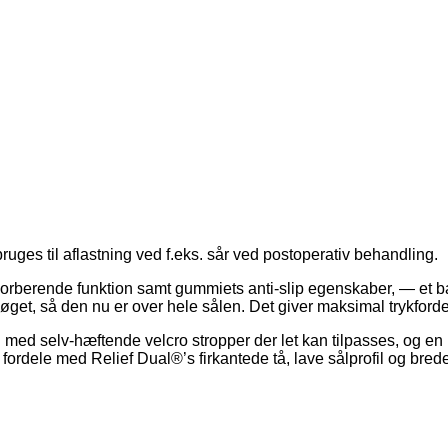
uges til aflastning ved f.eks. sår ved postoperativ behandling.
orberende funktion samt gummiets anti-slip egenskaber, — et b
er øget, så den nu er over hele sålen. Det giver maksimal trykfor
 med selv-hæftende velcro stropper der let kan tilpasses, og en
dele med Relief Dual®’s firkantede tå, lave sålprofil og brede