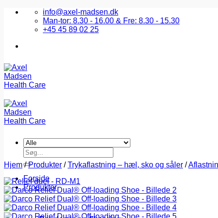
Fortsæt
info@axel-madsen.dk
til
Man-tor: 8.30 - 16.00 & Fre: 8.30 - 15.30
indhold
+45 45 89 02 25
Søg
efter:
Hjem
/
Produkter
/
Trykaflastning – hæl, sko og såler
/
Aflastni
Forside
Produkter