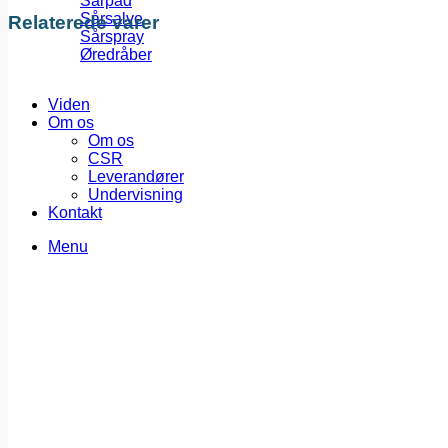
Sårpad
Sårsalve
Relaterede varer
Sårspray
Øredråber
Viden
Om os
Om os
CSR
Leverandører
Undervisning
Kontakt
Menu