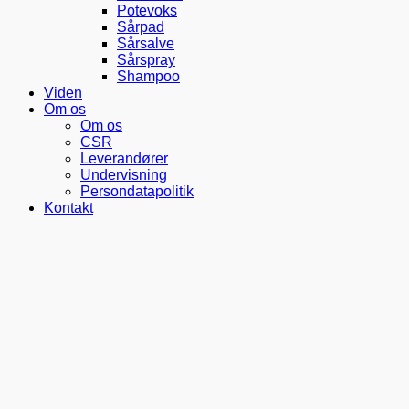
Potevoks
Sårpad
Sårsalve
Sårspray
Shampoo
Viden
Om os
Om os
CSR
Leverandører
Undervisning
Persondatapolitik
Kontakt