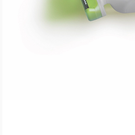
Knivsblade/skalpeller
Bladfjerner
Podiatry blade PD
Podiatry skaft PD
Skafter til kirurgiske blade
Sterile Kirurgiske blade
Sterile Kirurgiske Skalpeller
Usterile Kirurgiske blade
Operationsstuen
Diatermihåndtag med integreret røgsug
Kirurgisk clipper og blade
Røgsug (Maskine - Apperat)
Sårbehandling