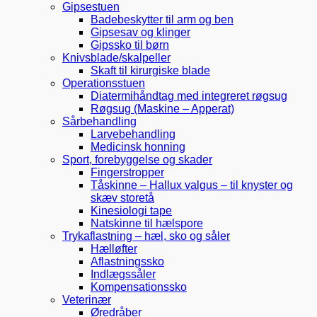
Gipsestuen
Badebeskytter til arm og ben
Gipsesav og klinger
Gipssko til børn
Knivsblade/skalpeller
Skaft til kirurgiske blade
Operationsstuen
Diatermihåndtag med integreret røgsug
Røgsug (Maskine – Apperat)
Sårbehandling
Larvebehandling
Medicinsk honning
Sport, forebyggelse og skader
Fingerstropper
Tåskinne – Hallux valgus – til knyster og
skæv storetå
Kinesiologi tape
Natskinne til hælspore
Trykaflastning – hæl, sko og såler
Hælløfter
Aflastningssko
Indlægssåler
Kompensationssko
Veterinær
Øredråber