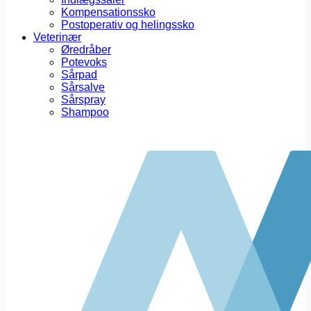
Kompensationssko
Postoperativ og helingssko
Veterinær
Øredråber
Potevoks
Sårpad
Sårsalve
Sårspray
Shampoo