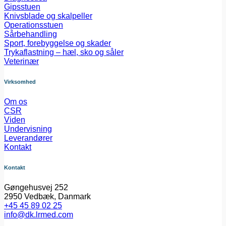
Gipsstuen
Knivsblade og skalpeller
Operationsstuen
Sårbehandling
Sport, forebyggelse og skader
Trykaflastning – hæl, sko og såler
Veterinær
Virksomhed
Om os
CSR
Viden
Undervisning
Leverandører
Kontakt
Kontakt
Gøngehusvej 252
2950 Vedbæk, Danmark
+45 45 89 02 25
info@dk.lrmed.com