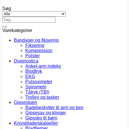
Søg
Søg
efter:
Varekategorier
Bandager og fiksering
Fiksering
Kompression
Polster
Diagnostica
Ankel-arm indeks
Blodtryk
EKG
Pulsoximeter
Spirometri
Tåtryk (TBI)
Trolley og tasker
Gipsestuen
Badebeskytter til arm og ben
Gipsesav og klinger
Gipssko til børn
Knivsblade/skalpeller
Bladfjerner