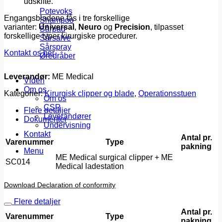
udskifte.
Potevoks
Engangsbladene fås i tre forskellige
Shampoo
varianter:
Universal
,
Neuro
og
Precision
, tilpasset
Sårpad
forskellige typer kirurgiske procedurer.
Sårsalve
Sårspray
Kontakt os her
Øredråber
Leverandør:
ME Medical
Viden
Om os
Kategorier:
Kirurgisk clipper og blade
,
Operationsstuen
Om os
CSR
Flere detaljer
Leverandører
Dokumenter
Undervisning
Kontakt
Antal pr.
Varenummer
Type
pakning
Menu
ME Medical surgical clipper + ME
SC014
Medical ladestation
Download Declaration of conformity
Flere detaljer
Antal pr.
Varenummer
Type
pakning