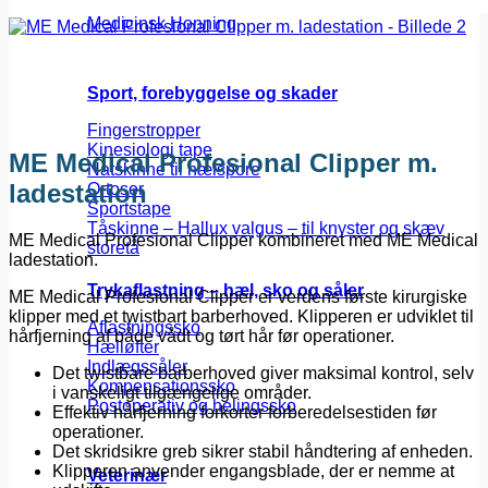
Larvebehandling
Medicinsk Honning
Sport, forebyggelse og skader
Fingerstropper
Kinesiologi tape
ME Medical Profesional Clipper m.
Natskinne til hælspore
ladestation
Ortoser
Sportstape
Tåskinne – Hallux valgus – til knyster og skæv
ME Medical Profesional Clipper kombineret med ME Medical
storetå
ladestation.
Trykaflastning – hæl, sko og såler
ME Medical Profesional Clipper er verdens første kirurgiske
klipper med et twistbart barberhoved. Klipperen er udviklet til
Aflastningssko
hårfjerning af både vådt og tørt hår før operationer.
Hælløfter
Indlægssåler
Det twistbare barberhoved giver maksimal kontrol, selv
Kompensationssko
i vanskeligt tilgængelige områder.
Postoperativ og helingssko
Effektiv hårfjerning forkorter forberedelsestiden før
operationer.
Det skridsikre greb sikrer stabil håndtering af enheden.
Klipperen anvender engangsblade, der er nemme at
Veterinær