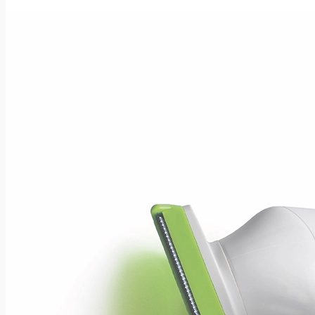
Bandager og fiksering
Fiksering
Kompression
Polster
Diagnostica
Ankel-arm indeks
Blodtryk
EKG
Pulsoximeter
Spirometri
Tåtryk (TBI)
Trolley og tasker
Gipsestuen
Badebeskytter til arm og ben
Gipsesav og klinger
Gipssko til børn