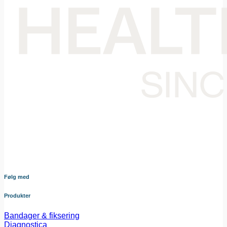
Din samarbejdspartner i levering af medicinsk udstyr til den
danske sundheds sektor. Vores omhyggeligt udvalgte
sortiment dækker bredt og sikrer at du altid har adgang til
udstyr af højeste kvalitet – nøje afstemt efter dine behov og i
tæt samarbejde med vores leverandører.
Følg med
Produkter
Bandager & fiksering
Diagnostica