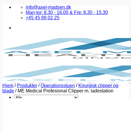
Fortsæt
info@axel-madsen.dk
til
Man-tor: 8.30 - 16.00 & Fre: 8.30 - 15.30
indhold
+45 45 89 02 25
Hjem
/
Produkter
/
Operationsstuen
/
Kirurgisk clipper og
blade
/
ME Medical Profesional Clipper m. ladestation
Søg
efter:
Forside
Produkter