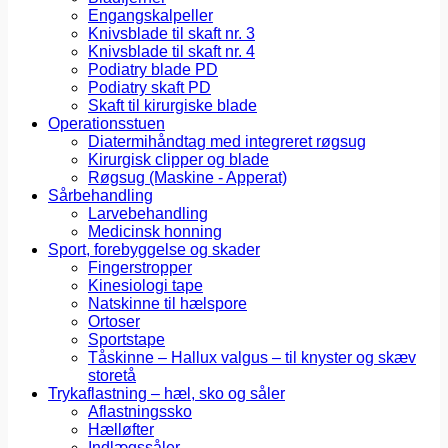
Engangskalpeller
Knivsblade til skaft nr. 3
Knivsblade til skaft nr. 4
Podiatry blade PD
Podiatry skaft PD
Skaft til kirurgiske blade
Operationsstuen
Diatermihåndtag med integreret røgsug
Kirurgisk clipper og blade
Røgsug (Maskine - Apperat)
Sårbehandling
Larvebehandling
Medicinsk honning
Sport, forebyggelse og skader
Fingerstropper
Kinesiologi tape
Natskinne til hælspore
Ortoser
Sportstape
Tåskinne – Hallux valgus – til knyster og skæv
storetå
Trykaflastning – hæl, sko og såler
Aflastningssko
Hælløfter
Indlægssåler