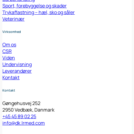
Sport, forebyggelse og skader
Trykaflastning – hæl, sko og såler
Veterinær
Virksomhed
Om os
CSR
Viden
Undervisning
Leverandører
Kontakt
Kontakt
Gøngehusvej 252
2950 Vedbæk, Danmark
+45 45 89 02 25
info@dk.lrmed.com