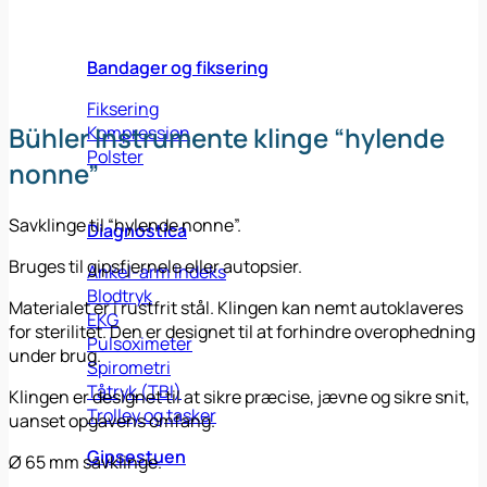
Bandager og fiksering
Fiksering
Bühler Instrumente klinge “hylende
Kompression
Polster
nonne”
Savklinge til “hylende nonne”.
Diagnostica
Bruges til gipsfjernele eller autopsier.
Ankel-arm indeks
Blodtryk
Materialet er i rustfrit stål. Klingen kan nemt autoklaveres
EKG
for sterilitet. Den er designet til at forhindre overophedning
Pulsoximeter
under brug.
Spirometri
Tåtryk (TBI)
Klingen er designet til at sikre præcise, jævne og sikre snit,
Trolley og tasker
uanset opgavens omfang.
Gipsestuen
Ø 65 mm savklinge.