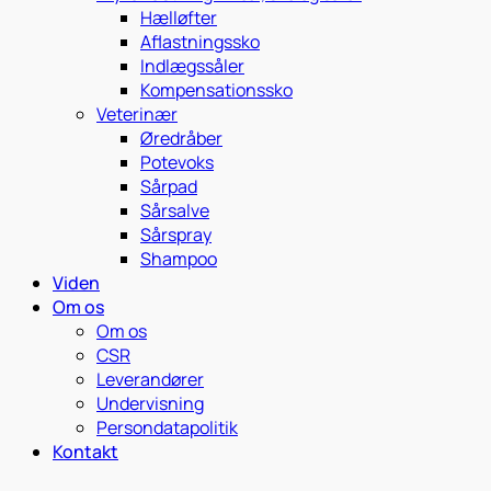
Hælløfter
Aflastningssko
Indlægssåler
Kompensationssko
Veterinær
Øredråber
Potevoks
Sårpad
Sårsalve
Sårspray
Shampoo
Viden
Om os
Om os
CSR
Leverandører
Undervisning
Persondatapolitik
Kontakt