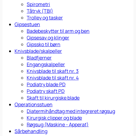
Spirometri
Tåtryk (TBI)
Trolley og tasker
Gipsestuen
Badebeskytter til arm og ben
Gipsesav og klinger
Gipssko til børn
Knivsblade/skalpeller
Bladfjerner
Engangskalpeller
Knivsblade til skaft nr. 3
Knivsblade til skaft nr. 4
Podiatry blade PD
Podiatry skaft PD
Skaft til kirurgiske blade
Operationsstuen
Diatermihåndtag med integreret røgsug
Kirurgisk clipper og blade
Røgsug (Maskine - Apperat)
Sårbehandling