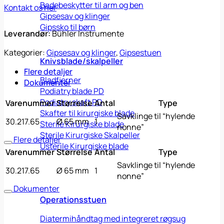
Badebeskytter til arm og ben
Kontakt os her
Gipsesav og klinger
Gipssko til børn
Leverandør:
Bühler Instrumente
Kategorier:
Gipsesav og klinger
,
Gipsestuen
Knivsblade/skalpeller
Flere detaljer
Bladfjerner
Dokumenter
Podiatry blade PD
Podiatry skaft PD
Varenummer
Størrelse
Antal
Type
Skafter til kirurgiske blade
Savklinge til “hylende
30.217.65
Ø 65 mm
1
Sterile Kirurgiske blade
nonne”
Sterile Kirurgiske Skalpeller
Flere detaljer
Usterile Kirurgiske blade
Varenummer
Størrelse
Antal
Type
Savklinge til “hylende
30.217.65
Ø 65 mm
1
nonne”
Dokumenter
Operationsstuen
Diatermihåndtag med integreret røgsug