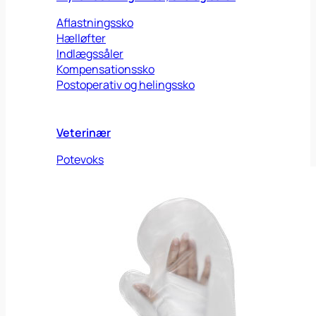
Aflastningssko
Hælløfter
Indlægssåler
Kompensationssko
Postoperativ og helingssko
Veterinær
Potevoks
Shampoo
Sårpad
Sårsalve
Sårspray
Øredråber
Viden
Om os
Om os