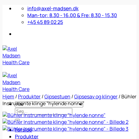
Fortsæt
info@axel-madsen.dk
til
Man-tor: 8.30 - 16.00 & Fre: 8.30 - 15.30
indhold
+45 45 89 02 25
Hjem
/
Produkter
/
Gipsestuen
/
Gipsesav og klinger
/
Bühler
Instrumente klinge “hylende nonne”
Søg
efter:
Forside
Produkter