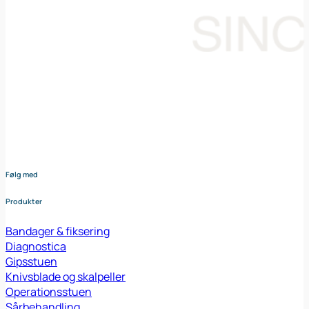
Din samarbejdspartner i levering af medicinsk udstyr til den
danske sundheds sektor. Vores omhyggeligt udvalgte
sortiment dækker bredt og sikrer at du altid har adgang til
udstyr af højeste kvalitet – nøje afstemt efter dine behov og
i tæt samarbejde med vores leverandører.
Følg med
Produkter
Bandager & fiksering
Diagnostica
Gipsstuen
Knivsblade og skalpeller
Operationsstuen
Sårbehandling