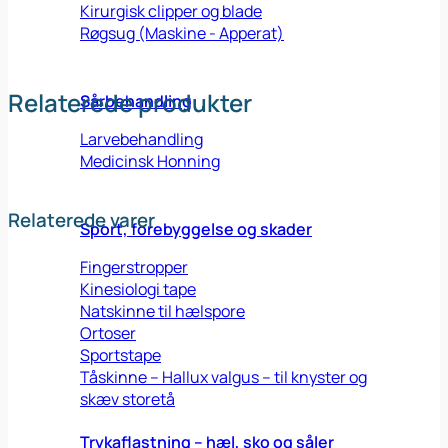
Kirurgisk clipper og blade
Røgsug (Maskine - Apperat)
Relaterede produkter
Sårbehandling
Larvebehandling
Medicinsk Honning
Relaterede varer
Sport, forebyggelse og skader
Fingerstropper
Kinesiologi tape
Natskinne til hælspore
Ortoser
Sportstape
Tåskinne – Hallux valgus – til knyster og
skæv storetå
Trykaflastning – hæl, sko og såler