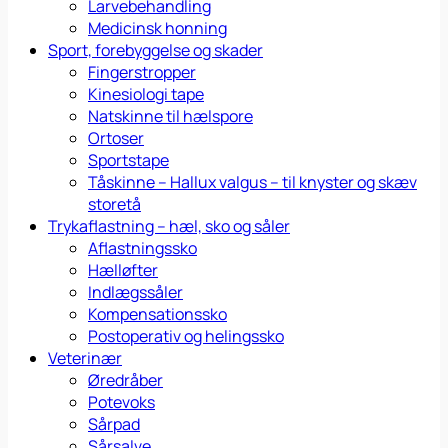
Larvebehandling
Medicinsk honning
Sport, forebyggelse og skader
Fingerstropper
Kinesiologi tape
Natskinne til hælspore
Ortoser
Sportstape
Tåskinne – Hallux valgus – til knyster og skæv
storetå
Trykaflastning – hæl, sko og såler
Aflastningssko
Hælløfter
Indlægssåler
Kompensationssko
Postoperativ og helingssko
Veterinær
Øredråber
Potevoks
Sårpad
Sårsalve