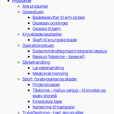
Produkter
Alle produkter
Gipsestuen
Badebeskytter til arm og ben
Gipsesav og klinger
Gipssko til børn
Knivsblade/skalpeller
Skaft til kirurgiske blade
Operationsstuen
Diatermihåndtag med integreret røgsug
Røgsug (Maskine – Apperat)
Sårbehandling
Larvebehandling
Medicinsk honning
Sport, forebyggelse og skader
Fingerstropper
Tåskinne – Hallux valgus – til knyster og
skæv storetå
Kinesiologi tape
Natskinne til hælspore
Trykaflastning – hæl, sko og såler