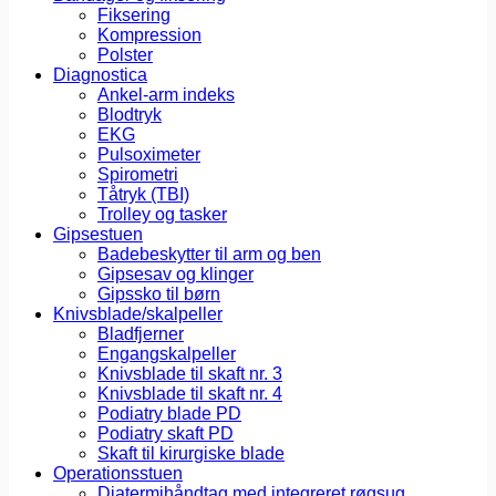
Fiksering
Kompression
Polster
Diagnostica
Ankel-arm indeks
Blodtryk
EKG
Pulsoximeter
Spirometri
Tåtryk (TBI)
Trolley og tasker
Gipsestuen
Badebeskytter til arm og ben
Gipsesav og klinger
Gipssko til børn
Knivsblade/skalpeller
Bladfjerner
Engangskalpeller
Knivsblade til skaft nr. 3
Knivsblade til skaft nr. 4
Podiatry blade PD
Podiatry skaft PD
Skaft til kirurgiske blade
Operationsstuen
Diatermihåndtag med integreret røgsug