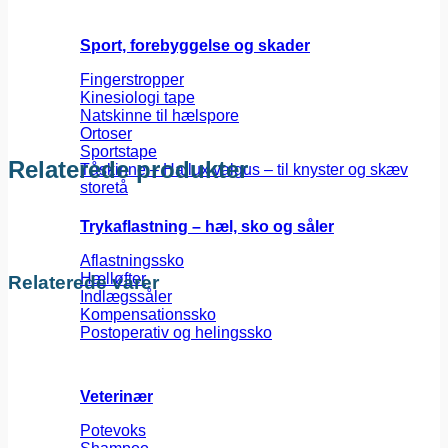
Sport, forebyggelse og skader
Fingerstropper
Kinesiologi tape
Natskinne til hælspore
Ortoser
Sportstape
Relaterede produkter
Tåskinne – Hallux valgus – til knyster og skæv
storetå
Trykaflastning – hæl, sko og såler
Aflastningssko
Hælløfter
Relaterede varer
Indlægssåler
Kompensationssko
Postoperativ og helingssko
Veterinær
Potevoks