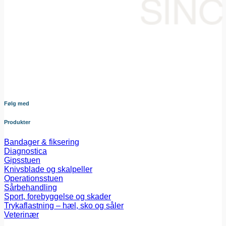
Din samarbejdspartner i levering af medicinsk udstyr til den
danske sundheds sektor. Vores omhyggeligt udvalgte
sortiment dækker bredt og sikrer at du altid har adgang til
udstyr af højeste kvalitet – nøje afstemt efter dine behov og i
tæt samarbejde med vores leverandører.
Følg med
Produkter
Bandager & fiksering
Diagnostica
Gipsstuen
Knivsblade og skalpeller
Operationsstuen
Sårbehandling
Sport, forebyggelse og skader
Trykaflastning – hæl, sko og såler
Veterinær