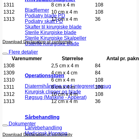
1311
8 cm x 4 m
108
Bladfjerner
1312
10 cm x 4 m
108
Podiatry blade PD
1313
12 cm x 4 m
36
Podiatry skaft PD
Skafter til kirurgiske blade
Sterile Kirurgiske blade
Sterile Kirurgiske Skalpeller
Download Declaration of conformity
Usterile Kirurgiske blade
Flere detaljer
Varenummer
Størrelse
Antal pr. pak
1308
2,5 cm x 4 m
84
1309
4 cm x 4 cm
84
Operationsstuen
1310
6 cm x 4 m
108
Diatermihåndtag med integreret røgsug
1311
8 cm x 4 m
108
Kirurgisk clipper og blade
1312
10 cm x 4 m
108
Røgsug (Maskine - Apperat)
1313
12 cm x 4 m
36
Sårbehandling
Dokumenter
Larvebehandling
Medicinsk Honning
Download Declaration of conformity