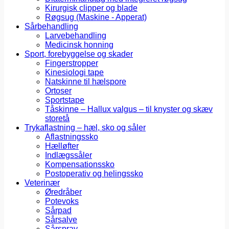
Kirurgisk clipper og blade
Røgsug (Maskine - Apperat)
Sårbehandling
Larvebehandling
Medicinsk honning
Sport, forebyggelse og skader
Fingerstropper
Kinesiologi tape
Natskinne til hælspore
Ortoser
Sportstape
Tåskinne – Hallux valgus – til knyster og skæv
storetå
Trykaflastning – hæl, sko og såler
Aflastningssko
Hælløfter
Indlægssåler
Kompensationssko
Postoperativ og helingssko
Veterinær
Øredråber
Potevoks
Sårpad
Sårsalve
Sårspray