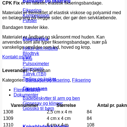
Bandager og fiksering
CPK Fix
er en latexfri, elastisk fikseringsbandage.
Fiksering
Materialet er fremstillet af elastisk viskose og polyamid med
Kompression
en belægning på begge sider, der gør den selvklæbende.
Polster
Bandagen trævler ikke.
Materialet er åndbart og skånsomt mod huden. Kan
Diagnostica
anvendes som alle typer fikseringsbandage, især på
vanskelige områder som led, hoved og krop.
Ankel-arm indeks
Blodtryk
Kontakt os her
EKG
Pulsoximeter
Spirometri
Leverandør:
Farmaban
Tåtryk (TBI)
Trolley og tasker
Kategorier:
Bandager og fiksering
,
Fiksering
Gipsestuen
Flere detaljer
Dokumenter
Badebeskytter til arm og ben
Gipsesav og klinger
Varenummer
Størrelse
Antal pr. pak
Gipssko til børn
1308
2,5 cm x 4 m
84
1309
4 cm x 4 cm
84
1310
6 cm x 4 m
108
Knivsblade/skalpeller