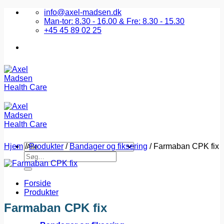
Fortsæt
info@axel-madsen.dk
til
Man-tor: 8.30 - 16.00 & Fre: 8.30 - 15.30
indhold
+45 45 89 02 25
Hjem
/
Produkter
/
Bandager og fiksering
/
Farmaban CPK fix
Søg
efter:
Forside
Produkter
Farmaban CPK fix