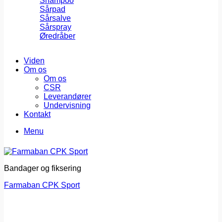
Shampoo
Sårpad
Sårsalve
Sårspray
Øredråber
Viden
Om os
Om os
CSR
Leverandører
Undervisning
Kontakt
Menu
Bandager og fiksering
Farmaban CPK Sport