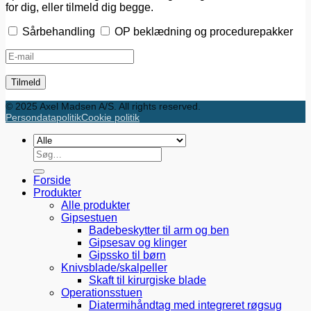
for dig, eller tilmeld dig begge.
Sårbehandling
OP beklædning og procedurepakker
© 2025 Axel Madsen A/S. All rights reserved.
Persondatapolitik
Cookie politik
Søg
efter:
Forside
Produkter
Alle produkter
Gipsestuen
Badebeskytter til arm og ben
Gipsesav og klinger
Gipssko til børn
Knivsblade/skalpeller
Skaft til kirurgiske blade
Operationsstuen
Diatermihåndtag med integreret røgsug