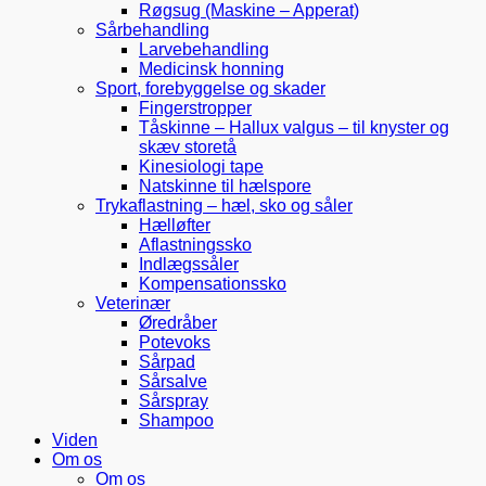
Røgsug (Maskine – Apperat)
Sårbehandling
Larvebehandling
Medicinsk honning
Sport, forebyggelse og skader
Fingerstropper
Tåskinne – Hallux valgus – til knyster og
skæv storetå
Kinesiologi tape
Natskinne til hælspore
Trykaflastning – hæl, sko og såler
Hælløfter
Aflastningssko
Indlægssåler
Kompensationssko
Veterinær
Øredråber
Potevoks
Sårpad
Sårsalve
Sårspray
Shampoo
Viden
Om os
Om os