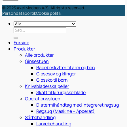
© 2025 Axel Madsen A/S. All rights reserved.
Persondatapolitik
Cookie politik
Søg
efter:
Forside
Produkter
Alle produkter
Gipsestuen
Badebeskytter til arm og ben
Gipsesav og klinger
Gipssko til børn
Knivsblade/skalpeller
Skaft til kirurgiske blade
Operationsstuen
Diatermihåndtag med integreret røgsug
Røgsug (Maskine – Apperat)
Sårbehandling
Larvebehandling