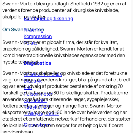
Swann-Morton blev grundlagt i Sheffield i 1932 og er en af
verdens førende producenter af kirurgiske knivsblade,
skalpeller og skafter.
Bandager og fiksering
Om Swann Morton
Fiksering
Kompression
Swann-Morton er et globalt firma, der står for kvalitet,
Polster
præcision og pålidelighed. Swann-Morton er kendt for at
kombinere traditionelle knivsblades egenskaber med den
nyeste teknologi.
Diagnostica
Swann-Mortons skalpeller og knivsblade er det foretrukne
Ankel-arm indeks
valg for mange af verdens kirurger, bl.a. på grund af et bredt
Blodtryk
og varieret udvalg af produkter bestående af omkring 70
EKG
forskellige bladtyper og 30 forskellige skafter. Produkterne
Pulsoximeter
anvendes også af praktiserende læger, sygeplejersker,
Spirometri
fodterapeuter, dyrlæger og mange flere. Swann-Morton
Tåtryk (TBI)
eksporterer til mere end 100 lande over hele verden og har
Trolley og tasker
etableret et omfattende netværk af forhandlere, der støtter
Gipsestuen
de lokale kunder, og som sørger for et højt og kvalificeret
serviceniveau.