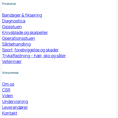
Produkter
Bandager & fiksering
Diagnostica
Gipsstuen
Knivsblade og skalpeller
Operationsstuen
Sårbehandling
Sport, forebyggelse og skader
Trykaflastning – hæl, sko og såler
Veterinær
Virksomhed
Om os
CSR
Viden
Undervisning
Leverandører
Kontakt