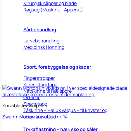
Kirurgisk clipper og blade
Røgsug (Maskine - Apperat)
Sårbehandling
Larvebehandling
Medicinsk Honning
Sport, forebyggelse og skader
Fingerstropper
Kinesiologi tape
Natskinne til hælspore
Ortoser
Sportstape
Knivsblade/skalpeller
Tåskinne – Hallux valgus – til knyster og
skæv storetå
Swann-Morton knivsblad nr. 14
Trykaflastning – hæl, sko og såler