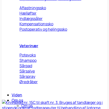
Aflastningssko
Hælløfter
Indlægssåler
Kompensationssko
Postoperativ og helingssko
Veterinær
Potevoks
Shampoo
Sårpad
Sårsalve
Sårspray
Øredråber
Viden
Om os
Om os