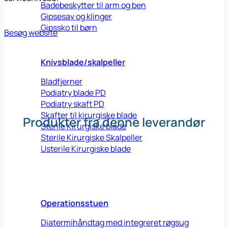
Badebeskytter til arm og ben
Gipsesav og klinger
Gipssko til børn
Besøg website
Knivsblade/skalpeller
Bladfjerner
Podiatry blade PD
Podiatry skaft PD
Skafter til kirurgiske blade
Produkter fra denne leverandør
Sterile Kirurgiske blade
Sterile Kirurgiske Skalpeller
Usterile Kirurgiske blade
Operationsstuen
Diatermihåndtag med integreret røgsug