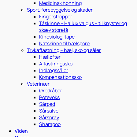
Medicinsk honning
Sport, forebyggelse og skader
Fingerstropper
Tåskinne – Hallux valgus – til knyster og
skæv storetå
Kinesiologi tape
Natskinne til hælspore
Trykaflastning – hæl, sko og såler
Hælløfter
Aflastningssko
Indlægssåler
Kompensationssko
Veterinær
Øredråber
Potevoks
Sårpad
Sårsalve
Sårspray
Shampoo
Viden