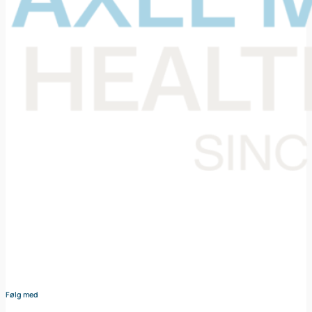
Din samarbejdspartner i levering af medicinsk udstyr til den
danske sundheds sektor. Vores omhyggeligt udvalgte
sortiment dækker bredt og sikrer at du altid har adgang til
udstyr af højeste kvalitet – nøje afstemt efter dine behov og
i tæt samarbejde med vores leverandører.
Følg med