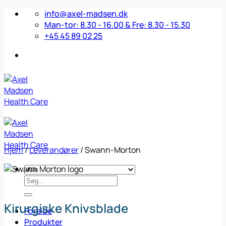
Fortsæt
info@axel-madsen.dk
til
Man-tor: 8.30 - 16.00 & Fre: 8.30 - 15.30
indhold
+45 45 89 02 25
Hjem
/
Leverandører
/
Swann-Morton
Søg
efter:
Kirurgiske Knivsblade
Forside
Produkter