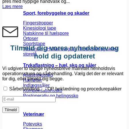
pres med hyppige håndvask og...
Læs mere
Sport, forebyggelse og skader
Fingerstropper
Kinesiologi tape
Natskinne til hælspore
Ortoser
Sportstape
Tilmeld dig vores nyhedsbrev og
Tåskinne – Hallux valgus – til knyster og skæv
storetå
hold dig opdateret
Trykaflastning – hæl, sko og såler
Vi udgiver to faglige nyhedsbreve målrettet henholdsvis
operationsstuen og sårbehandling. Vælg det der er relevant
Aflastningssko
for dig, eller tilmeld dig begge.
Hælløfter
Indlægssåler
Sårbehandling
OP beklædning og procedurepakker
Kompensationssko
Postoperativ og helingssko
Veterinær
Potevoks