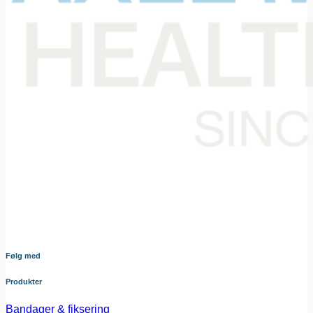
Din samarbejdspartner i levering af medicinsk udstyr til den
danske sundheds sektor. Vores omhyggeligt udvalgte
sortiment dækker bredt og sikrer at du altid har adgang til
udstyr af højeste kvalitet – nøje afstemt efter dine behov og i
tæt samarbejde med vores leverandører.
Følg med
Produkter
Bandager & fiksering