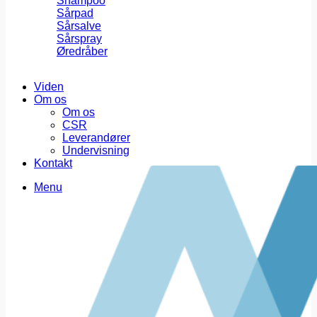
Shampoo
Sårpad
Sårsalve
Sårspray
Øredråber
Viden
Om os
Om os
CSR
Leverandører
Undervisning
Kontakt
Menu