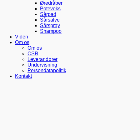
Øredråber
Potevoks
Sårpad
Sårsalve
Sårspray
Shampoo
Viden
Om os
Om os
CSR
Leverandører
Undervisning
Persondatapolitik
Kontakt