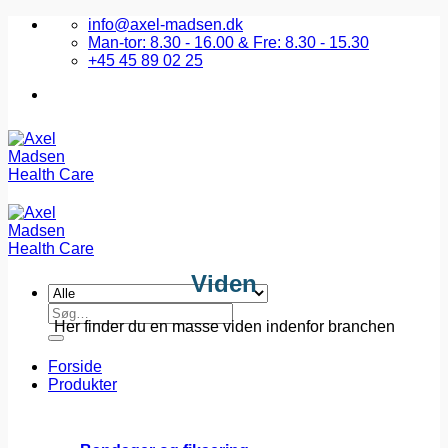
Fortsæt
info@axel-madsen.dk
til
Man-tor: 8.30 - 16.00 & Fre: 8.30 - 15.30
indhold
+45 45 89 02 25
Viden
Søg
Her finder du en masse viden indenfor branchen
efter:
Forside
Produkter