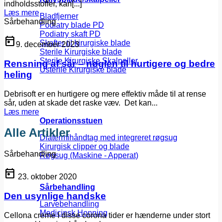
indholdsstoffer, kan[...]
Læs mere
Bladfjerner
Sårbehandling
Podiatry blade PD
Podiatry skaft PD
today
Skafter til kirurgiske blade
9. december 2023
Sterile Kirurgiske blade
Sterile Kirurgiske Skalpeller
Rensning af sår – nøglen til hurtigere og bedre
Usterile Kirurgiske blade
heling
Debrisoft er en hurtigere og mere effektiv måde til at rense
sår, uden at skade det raske væv. Det kan...
Læs mere
Operationsstuen
Alle Artikler
Diatermihåndtag med integreret røgsug
Kirurgisk clipper og blade
Sårbehandling
Røgsug (Maskine - Apperat)
today
23. oktober 2020
Sårbehandling
Den usynlige handske
Larvebehandling
Medicinsk Honning
Cellona creme I disse corona tider er hænderne under stort