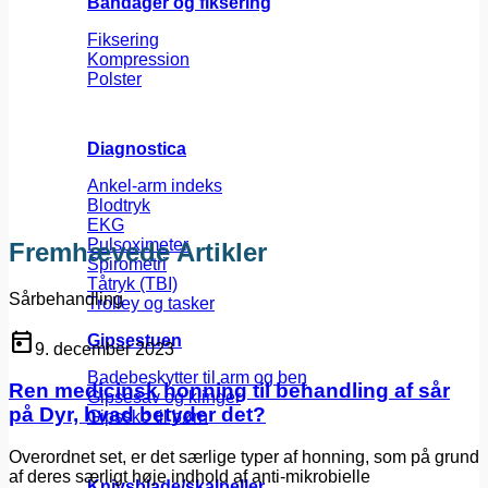
Bandager og fiksering
Fiksering
Kompression
Polster
Diagnostica
Ankel-arm indeks
Blodtryk
EKG
Pulsoximeter
Fremhævede Artikler
Spirometri
Tåtryk (TBI)
Sårbehandling
Trolley og tasker
today
Gipsestuen
9. december 2023
Badebeskytter til arm og ben
Ren medicinsk honning til behandling af sår
Gipsesav og klinger
på Dyr, hvad betyder det?
Gipssko til børn
Overordnet set, er det særlige typer af honning, som på grund
af deres særligt høje indhold af anti-mikrobielle
Knivsblade/skalpeller