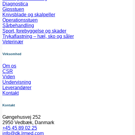
Diagnostica
Gipsstuen
Knivsblade og skalpeller
Operationsstuen
Sårbehandling
Sport, forebyggelse og skader
Trykaflastning – hæl, sko og såler
Veterinær
Virksomhed
Om os
CSR
Viden
Undervisning
Leverandører
Kontakt
Kontakt
Gøngehusvej 252
2950 Vedbæk, Danmark
+45 45 89 02 25
info@dk.lrmed.com