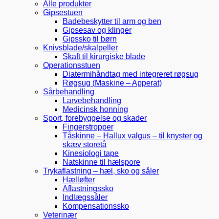
Alle produkter
Gipsestuen
Badebeskytter til arm og ben
Gipsesav og klinger
Gipssko til børn
Knivsblade/skalpeller
Skaft til kirurgiske blade
Operationsstuen
Diatermihåndtag med integreret røgsug
Røgsug (Maskine – Apperat)
Sårbehandling
Larvebehandling
Medicinsk honning
Sport, forebyggelse og skader
Fingerstropper
Tåskinne – Hallux valgus – til knyster og
skæv storetå
Kinesiologi tape
Natskinne til hælspore
Trykaflastning – hæl, sko og såler
Hælløfter
Aflastningssko
Indlægssåler
Kompensationssko
Veterinær