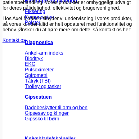
Bandager og fiksering
patientbehandling. Vores produkter er omhyggeligt udvalgt
for deres pålidelighed, effektivitet og brugervenlighed.
Fiksering
Kompression
Hos Axel Madsen tilbyder vi undervisning i vores produkter,
Polster
så vores kunder altid er helt opdateret med funktionalitet og
behov. Ønsker du at høre mere om dette, så kontakt os her:
Kontakt os
Diagnostica
Ankel-arm indeks
Blodtryk
EKG
Pulsoximeter
Spirometri
Tåtryk (TBI)
Trolley og tasker
Gipsestuen
Badebeskytter til arm og ben
Gipsesav og klinger
Gipssko til børn
Knivsblade/skalpeller