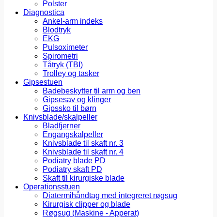
Polster
Diagnostica
Ankel-arm indeks
Blodtryk
EKG
Pulsoximeter
Spirometri
Tåtryk (TBI)
Trolley og tasker
Gipsestuen
Badebeskytter til arm og ben
Gipsesav og klinger
Gipssko til børn
Knivsblade/skalpeller
Bladfjerner
Engangskalpeller
Knivsblade til skaft nr. 3
Knivsblade til skaft nr. 4
Podiatry blade PD
Podiatry skaft PD
Skaft til kirurgiske blade
Operationsstuen
Diatermihåndtag med integreret røgsug
Kirurgisk clipper og blade
Røgsug (Maskine - Apperat)