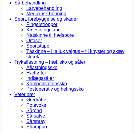
Sårbehandling
Larvebehandling
Medicinsk honning
Sport, forebyggelse og skader
Fingerstropper
Kinesiologi tape
Natskinne til hælspore
Ortoser
Sportstape
Tåskinne – Hallux valgus – til knyster og skæv
storetå
Trykaflastning – hæl, sko og såler
Aflastningssko
Hælløfter
Indlægssåler
Kompensationssko
Postoperativ og helingssko
Veterinær
Øredråber
Potevoks
Sårpad
Sårsalve
Sårspray
Shampoo