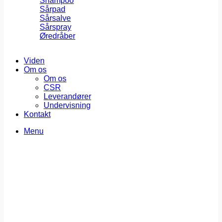
Shampoo
Sårpad
Sårsalve
Sårspray
Øredråber
Viden
Om os
Om os
CSR
Leverandører
Undervisning
Kontakt
Menu