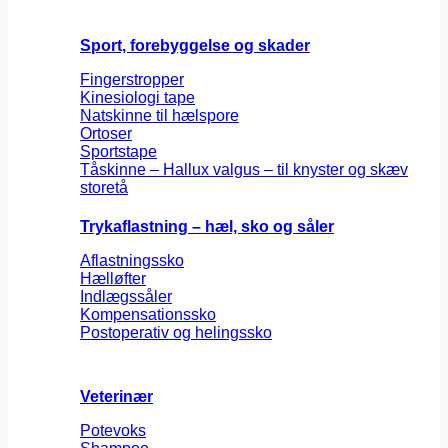
Sport, forebyggelse og skader
Fingerstropper
Kinesiologi tape
Natskinne til hælspore
Ortoser
Sportstape
Tåskinne – Hallux valgus – til knyster og skæv
storetå
Trykaflastning – hæl, sko og såler
Aflastningssko
Hælløfter
Indlægssåler
Kompensationssko
Postoperativ og helingssko
Veterinær
Potevoks