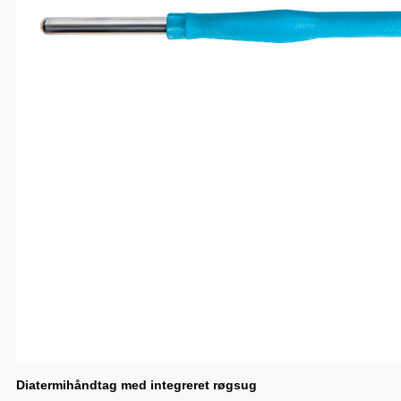
Diatermihåndtag med integreret røgsug