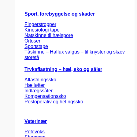
Sport, forebyggelse og skader
Fingerstropper
Kinesiologi tape
Natskinne til hælspore
Ortoser
Sportstape
Tåskinne – Hallux valgus – til knyster og skæv
storetå
Trykaflastning – hæl, sko og såler
Aflastningssko
Hælløfter
Indlægssåler
Kompensationssko
Postoperativ og helingssko
Veterinær
Potevoks