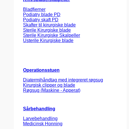
Bladfjerner
Podiatry blade PD
Podiatry skaft PD
Skafter til kirurgiske blade
Sterile Kirurgiske blade
Sterile Kirurgiske Skalpeller
Usterile Kirurgiske blade
Operationsstuen
Diatermihåndtag med integreret røgsug
Kirurgisk clipper og blade
Røgsug (Maskine - Apperat)
Sårbehandling
Larvebehandling
Medicinsk Honning