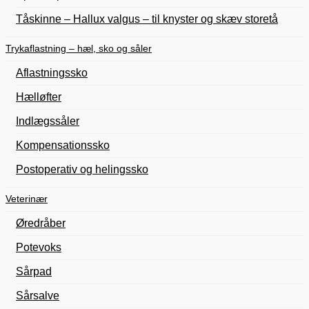
Tåskinne – Hallux valgus – til knyster og skæv storetå
Trykaflastning – hæl, sko og såler
Aflastningssko
Hælløfter
Indlægssåler
Kompensationssko
Postoperativ og helingssko
Veterinær
Øredråber
Potevoks
Sårpad
Sårsalve