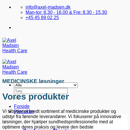
Fortsæt
info@axel-madsen.dk
til
Man-tor: 8.30 - 16.00 & Fre: 8.30 - 15.30
indhold
+45 45 89 02 25
MEDICINSKE løsninger
Søg
Vores produkter
efter:
Forside
Vi tilbyder et bredt sortiment af medicinske produkter og
Produkter
udstyr fra førende leverandører. Vi fokuserer på innovative
løsninger, der hjælper sundhedsprofessionelle med at
optimere deres praksis og levere den bedste