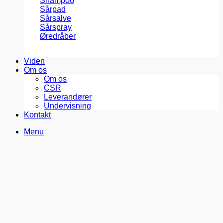
Shampoo
Sårpad
Sårsalve
Sårspray
Øredråber
Viden
Om os
Om os
CSR
Leverandører
Undervisning
Kontakt
Menu