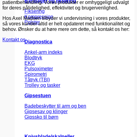
Bandager og fiksering
patientbehandling. Vores produkter er omhyggeligt udvalgt
for deres pålidelighed, effektivitet og brugervenlighed.
Fiksering
Kompression
Hos Axel Madsen tilbyder vi undervisning i vores produkter,
Polster
så vores kunder altid er helt opdateret med funktionalitet og
behov. Ønsker du at høre mere om dette, så kontakt os her:
Kontakt os
Diagnostica
Ankel-arm indeks
Blodtryk
EKG
Pulsoximeter
Spirometri
Tåtryk (TBI)
Trolley og tasker
Gipsestuen
Badebeskytter til arm og ben
Gipsesav og klinger
Gipssko til børn
Knivsblade/skalpeller