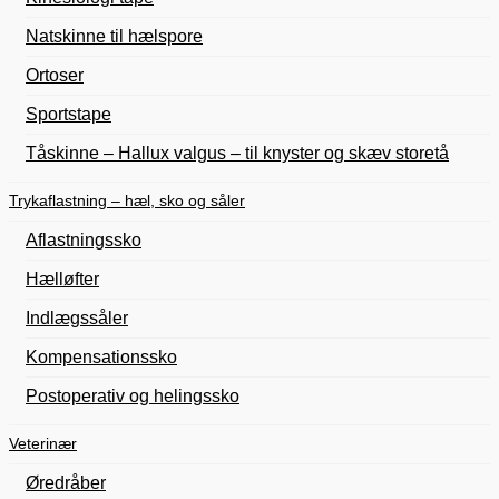
Natskinne til hælspore
Ortoser
Sportstape
Tåskinne – Hallux valgus – til knyster og skæv storetå
Trykaflastning – hæl, sko og såler
Aflastningssko
Hælløfter
Indlægssåler
Kompensationssko
Postoperativ og helingssko
Veterinær
Øredråber