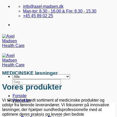
Fortsæt
info@axel-madsen.dk
til
Man-tor: 8.30 - 16.00 & Fre: 8.30 - 15.30
indhold
+45 45 89 02 25
MEDICINSKE løsninger
Søg
Vores produkter
efter:
Forside
Vi tilbyder et bredt sortiment af medicinske produkter og
Produkter
udstyr fra førende leverandører. Vi fokuserer på innovative
løsninger, der hjælper sundhedsprofessionelle med at
optimere deres praksis og levere den bedste