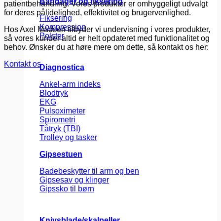
Bandager og fiksering
patientbehandling. Vores produkter er omhyggeligt udvalgt
for deres pålidelighed, effektivitet og brugervenlighed.
Fiksering
Kompression
Hos Axel Madsen tilbyder vi undervisning i vores produkter,
Polster
så vores kunder altid er helt opdateret med funktionalitet og
behov. Ønsker du at høre mere om dette, så kontakt os her:
Kontakt os
Diagnostica
Ankel-arm indeks
Blodtryk
EKG
Pulsoximeter
Spirometri
Tåtryk (TBI)
Trolley og tasker
Gipsestuen
Badebeskytter til arm og ben
Gipsesav og klinger
Gipssko til børn
Knivsblade/skalpeller