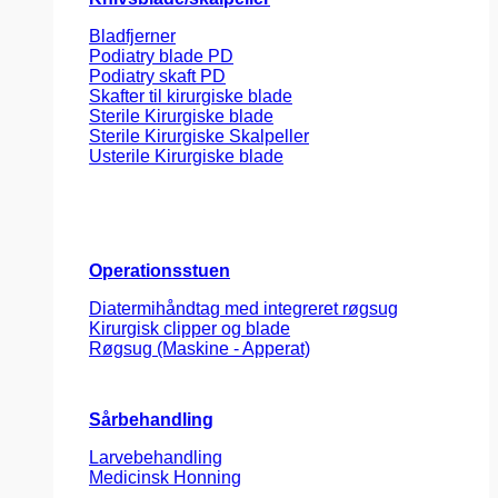
Bladfjerner
Podiatry blade PD
Podiatry skaft PD
Skafter til kirurgiske blade
Sterile Kirurgiske blade
Sterile Kirurgiske Skalpeller
Usterile Kirurgiske blade
Operationsstuen
Diatermihåndtag med integreret røgsug
Kirurgisk clipper og blade
Røgsug (Maskine - Apperat)
Sårbehandling
Larvebehandling
Medicinsk Honning