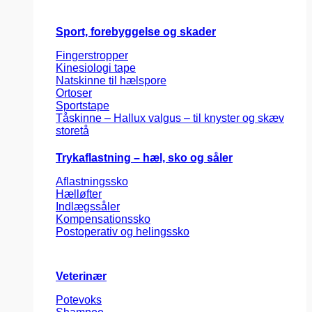
Sport, forebyggelse og skader
Fingerstropper
Kinesiologi tape
Natskinne til hælspore
Ortoser
Sportstape
Tåskinne – Hallux valgus – til knyster og skæv
storetå
Trykaflastning – hæl, sko og såler
Aflastningssko
Hælløfter
Indlægssåler
Kompensationssko
Postoperativ og helingssko
Veterinær
Potevoks