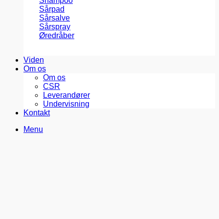
Shampoo
Sårpad
Sårsalve
Sårspray
Øredråber
Viden
Om os
Om os
CSR
Leverandører
Undervisning
Kontakt
Menu