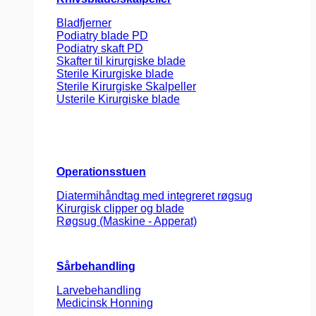
Bladfjerner
Podiatry blade PD
Podiatry skaft PD
Skafter til kirurgiske blade
Sterile Kirurgiske blade
Sterile Kirurgiske Skalpeller
Usterile Kirurgiske blade
Operationsstuen
Diatermihåndtag med integreret røgsug
Kirurgisk clipper og blade
Røgsug (Maskine - Apperat)
Sårbehandling
Larvebehandling
Medicinsk Honning