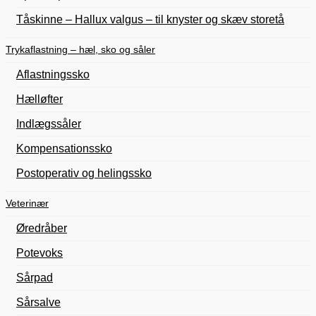
Tåskinne – Hallux valgus – til knyster og skæv storetå
Trykaflastning – hæl, sko og såler
Aflastningssko
Hælløfter
Indlægssåler
Kompensationssko
Postoperativ og helingssko
Veterinær
Øredråber
Potevoks
Sårpad
Sårsalve