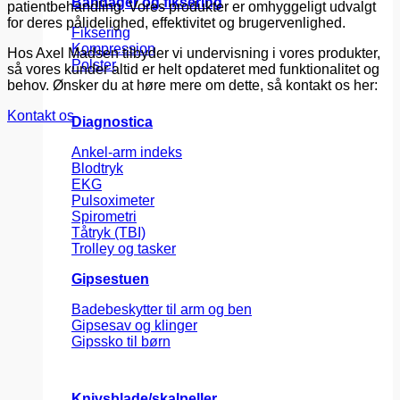
Bandager og fiksering
patientbehandling. Vores produkter er omhyggeligt udvalgt
for deres pålidelighed, effektivitet og brugervenlighed.
Fiksering
Kompression
Hos Axel Madsen tilbyder vi undervisning i vores produkter,
Polster
så vores kunder altid er helt opdateret med funktionalitet og
behov. Ønsker du at høre mere om dette, så kontakt os her:
Kontakt os
Diagnostica
Ankel-arm indeks
Blodtryk
EKG
Pulsoximeter
Spirometri
Tåtryk (TBI)
Trolley og tasker
Gipsestuen
Badebeskytter til arm og ben
Gipsesav og klinger
Gipssko til børn
Knivsblade/skalpeller