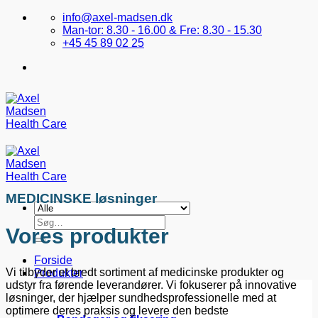
Fortsæt
info@axel-madsen.dk
til
Man-tor: 8.30 - 16.00 & Fre: 8.30 - 15.30
indhold
+45 45 89 02 25
MEDICINSKE løsninger
Søg
Vores produkter
efter:
Forside
Vi tilbyder et bredt sortiment af medicinske produkter og
Produkter
udstyr fra førende leverandører. Vi fokuserer på innovative
løsninger, der hjælper sundhedsprofessionelle med at
optimere deres praksis og levere den bedste