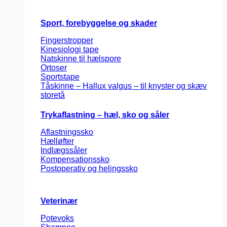
Sport, forebyggelse og skader
Fingerstropper
Kinesiologi tape
Natskinne til hælspore
Ortoser
Sportstape
Tåskinne – Hallux valgus – til knyster og skæv
storetå
Trykaflastning – hæl, sko og såler
Aflastningssko
Hælløfter
Indlægssåler
Kompensationssko
Postoperativ og helingssko
Veterinær
Potevoks