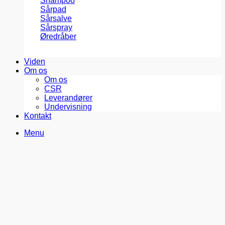
Shampoo
Sårpad
Sårsalve
Sårspray
Øredråber
Viden
Om os
Om os
CSR
Leverandører
Undervisning
Kontakt
Menu