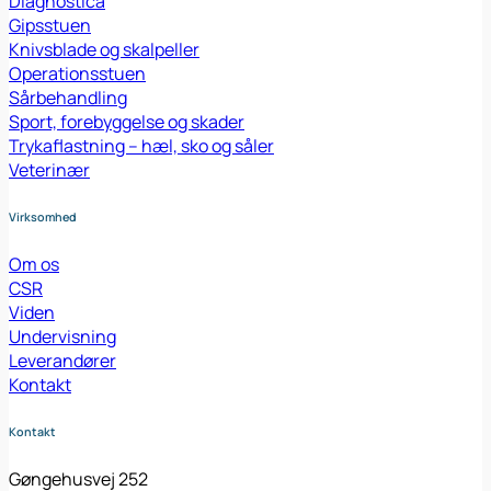
Diagnostica
Gipsstuen
Knivsblade og skalpeller
Operationsstuen
Sårbehandling
Sport, forebyggelse og skader
Trykaflastning – hæl, sko og såler
Veterinær
Virksomhed
Om os
CSR
Viden
Undervisning
Leverandører
Kontakt
Kontakt
Gøngehusvej 252