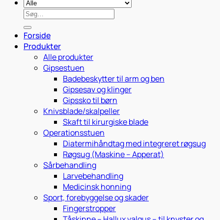
Søg
efter:
Forside
Produkter
Alle produkter
Gipsestuen
Badebeskytter til arm og ben
Gipsesav og klinger
Gipssko til børn
Knivsblade/skalpeller
Skaft til kirurgiske blade
Operationsstuen
Diatermihåndtag med integreret røgsug
Røgsug (Maskine – Apperat)
Sårbehandling
Larvebehandling
Medicinsk honning
Sport, forebyggelse og skader
Fingerstropper
Tåskinne – Hallux valgus – til knyster og