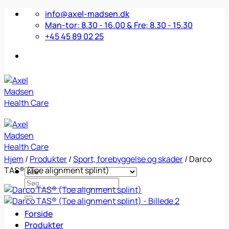
Fortsæt
info@axel-madsen.dk
til
Man-tor: 8.30 - 16.00 & Fre: 8.30 - 15.30
indhold
+45 45 89 02 25
Hjem
/
Produkter
/
Sport, forebyggelse og skader
/
Darco
TAS® (Toe alignment splint)
Søg
efter:
Forside
Produkter