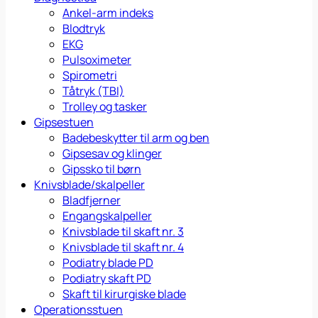
Ankel-arm indeks
Blodtryk
EKG
Pulsoximeter
Spirometri
Tåtryk (TBI)
Trolley og tasker
Gipsestuen
Badebeskytter til arm og ben
Gipsesav og klinger
Gipssko til børn
Knivsblade/skalpeller
Bladfjerner
Engangskalpeller
Knivsblade til skaft nr. 3
Knivsblade til skaft nr. 4
Podiatry blade PD
Podiatry skaft PD
Skaft til kirurgiske blade
Operationsstuen