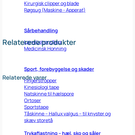
Kirurgisk clipper og blade
Røgsug (Maskine - Apperat)
Sårbehandling
Relaterede produkter
Larvebehandling
Medicinsk Honning
Sport, forebyggelse og skader
Relaterede varer
Fingerstropper
Kinesiologi tape
Natskinne til hælspore
Ortoser
Sportstape
Tåskinne – Hallux valgus – til knyster og
skæv storetå
Trykaflastning – hæl, sko og såler