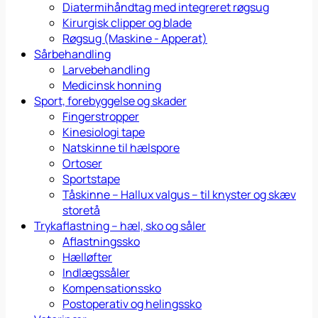
Diatermihåndtag med integreret røgsug
Kirurgisk clipper og blade
Røgsug (Maskine - Apperat)
Sårbehandling
Larvebehandling
Medicinsk honning
Sport, forebyggelse og skader
Fingerstropper
Kinesiologi tape
Natskinne til hælspore
Ortoser
Sportstape
Tåskinne – Hallux valgus – til knyster og skæv
storetå
Trykaflastning – hæl, sko og såler
Aflastningssko
Hælløfter
Indlægssåler
Kompensationssko
Postoperativ og helingssko