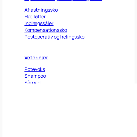
Aflastningssko
Hælløfter
Indlægssåler
Kompensationssko
Postoperativ og helingssko
Veterinær
Potevoks
Shampoo
Sårpad
Sårsalve
Sårspray
Øredråber
Viden
Om os
Om os