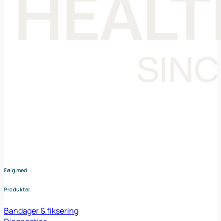
Din samarbejdspartner i levering af medicinsk udstyr til den
danske sundheds sektor. Vores omhyggeligt udvalgte
sortiment dækker bredt og sikrer at du altid har adgang til
udstyr af højeste kvalitet – nøje afstemt efter dine behov og
i tæt samarbejde med vores leverandører.
Følg med
Produkter
Bandager & fiksering