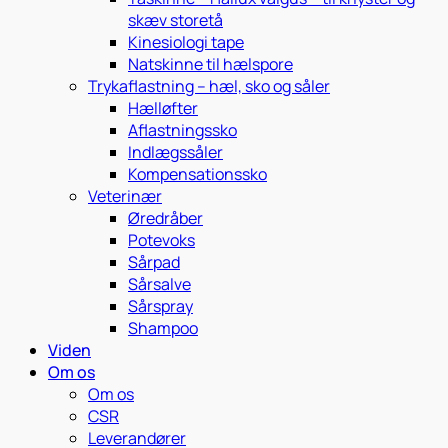
skæv storetå
Kinesiologi tape
Natskinne til hælspore
Trykaflastning – hæl, sko og såler
Hælløfter
Aflastningssko
Indlægssåler
Kompensationssko
Veterinær
Øredråber
Potevoks
Sårpad
Sårsalve
Sårspray
Shampoo
Viden
Om os
Om os
CSR
Leverandører