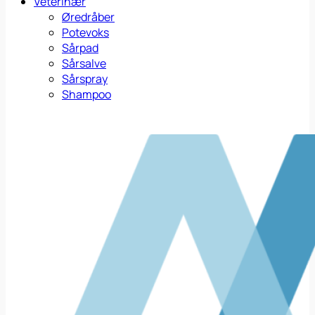
Veterinær
Øredråber
Potevoks
Sårpad
Sårsalve
Sårspray
Shampoo