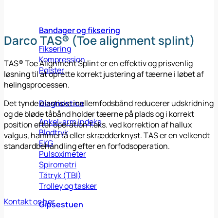
Bandager og fiksering
Darco TAS® (Toe alignment splint)
Fiksering
Kompression
TAS® Toe Alignment Splint er en effektiv og prisvenlig
Polster
løsning til at oprette korrekt justering af tæerne i løbet af
helingsprocessen.
Det tynde elastiske mellemfodsbånd reducerer udskridning
Diagnostica
og de bløde tåbånd holder tæerne på plads og i korrekt
Ankel-arm indeks
position efter operation f.eks. ved korrektion af hallux
Blodtryk
valgus, hammertå eller skrædderknyst. TAS er en velkendt
EKG
standardbehandling efter en forfodsoperation.
Pulsoximeter
Spirometri
Tåtryk (TBI)
Trolley og tasker
Kontakt os her
Gipsestuen