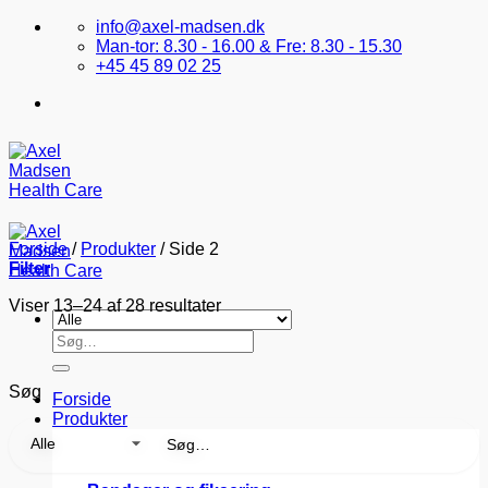
Fortsæt
info@axel-madsen.dk
til
Man-tor: 8.30 - 16.00 & Fre: 8.30 - 15.30
indhold
+45 45 89 02 25
Forside
/
Produkter
/
Side 2
Filter
Viser 13–24 af 28 resultater
Søg
efter:
Søg
Forside
Produkter
Søg
efter: