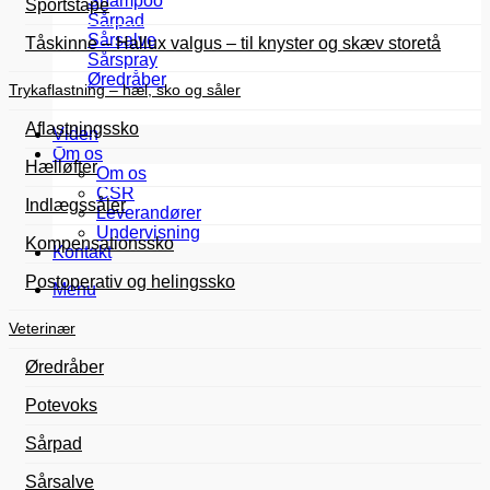
Shampoo
Sportstape
Sårpad
Sårsalve
Tåskinne – Hallux valgus – til knyster og skæv storetå
Sårspray
Øredråber
Trykaflastning – hæl, sko og såler
Aflastningssko
Viden
Om os
Hælløfter
Om os
CSR
Indlægssåler
Leverandører
Undervisning
Kompensationssko
Kontakt
Postoperativ og helingssko
Menu
Veterinær
Øredråber
Potevoks
Sårpad
Sårsalve