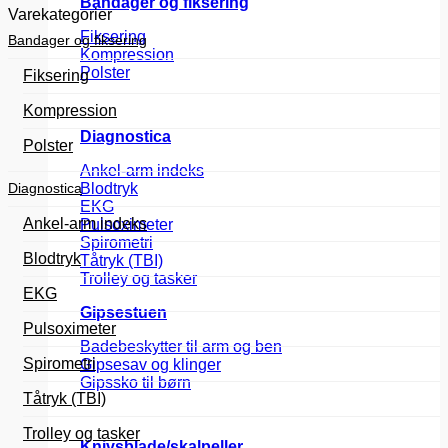
Bandager og fiksering
Varekategorier
Fiksering
Bandager og fiksering
Kompression
Polster
Fiksering
Kompression
Diagnostica
Polster
Ankel-arm indeks
Diagnostica
Blodtryk
EKG
Ankel-arm indeks
Pulsoximeter
Spirometri
Blodtryk
Tåtryk (TBI)
Trolley og tasker
EKG
Gipsestuen
Pulsoximeter
Badebeskytter til arm og ben
Spirometri
Gipsesav og klinger
Gipssko til børn
Tåtryk (TBI)
Trolley og tasker
Knivsblade/skalpeller