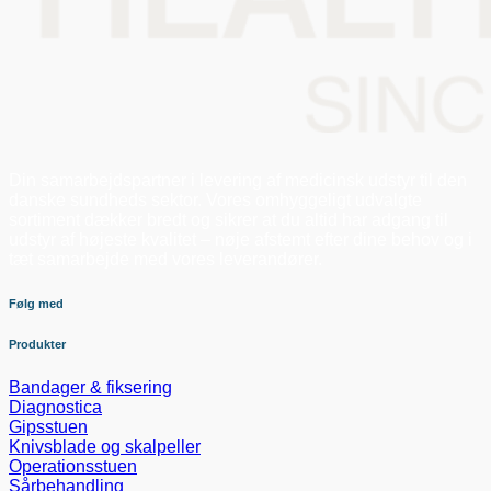
Din samarbejdspartner i levering af medicinsk udstyr til den
danske sundheds sektor. Vores omhyggeligt udvalgte
sortiment dækker bredt og sikrer at du altid har adgang til
udstyr af højeste kvalitet – nøje afstemt efter dine behov og i
tæt samarbejde med vores leverandører.
Følg med
Produkter
Bandager & fiksering
Diagnostica
Gipsstuen
Knivsblade og skalpeller
Operationsstuen
Sårbehandling