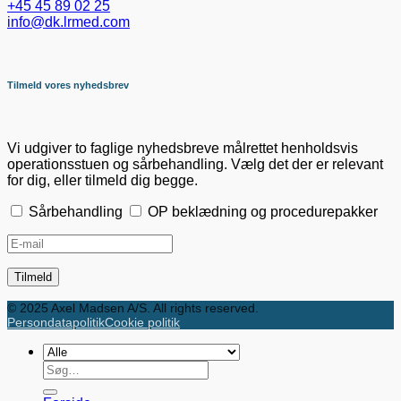
+45 45 89 02 25
info@dk.lrmed.com
Tilmeld vores nyhedsbrev
Vi udgiver to faglige nyhedsbreve målrettet henholdsvis
operationsstuen og sårbehandling. Vælg det der er relevant
for dig, eller tilmeld dig begge.
Sårbehandling
OP beklædning og procedurepakker
© 2025 Axel Madsen A/S. All rights reserved.
Persondatapolitik
Cookie politik
Søg
efter: