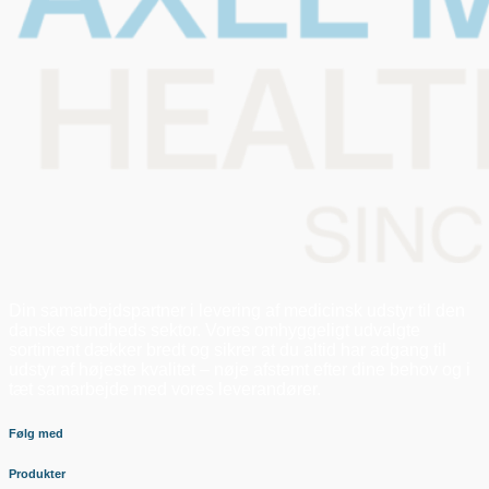
Din samarbejdspartner i levering af medicinsk udstyr til den
danske sundheds sektor. Vores omhyggeligt udvalgte
sortiment dækker bredt og sikrer at du altid har adgang til
udstyr af højeste kvalitet – nøje afstemt efter dine behov og i
tæt samarbejde med vores leverandører.
Følg med
Produkter