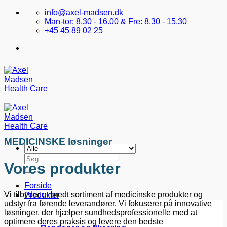
Fortsæt
info@axel-madsen.dk
til
Man-tor: 8.30 - 16.00 & Fre: 8.30 - 15.30
indhold
+45 45 89 02 25
MEDICINSKE løsninger
Søg
Vores produkter
efter:
Forside
Vi tilbyder et bredt sortiment af medicinske produkter og
Produkter
udstyr fra førende leverandører. Vi fokuserer på innovative
løsninger, der hjælper sundhedsprofessionelle med at
optimere deres praksis og levere den bedste