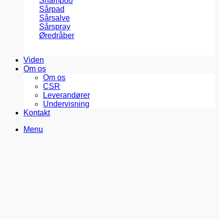
Shampoo
Sårpad
Sårsalve
Sårspray
Øredråber
Viden
Om os
Om os
CSR
Leverandører
Undervisning
Kontakt
Menu