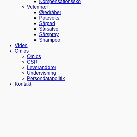
Kompensationssko
Veterinær
Øredråber
Potevoks
Sårpad
Sårsalve
Sårspray
Shampoo
Viden
Om os
Om os
CSR
Leverandører
Undervisning
Persondatapolitik
Kontakt