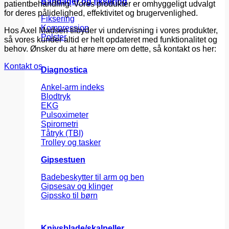
Bandager og fiksering
patientbehandling. Vores produkter er omhyggeligt udvalgt
for deres pålidelighed, effektivitet og brugervenlighed.
Fiksering
Kompression
Hos Axel Madsen tilbyder vi undervisning i vores produkter,
Polster
så vores kunder altid er helt opdateret med funktionalitet og
behov. Ønsker du at høre mere om dette, så kontakt os her:
Kontakt os
Diagnostica
Ankel-arm indeks
Blodtryk
EKG
Pulsoximeter
Spirometri
Tåtryk (TBI)
Trolley og tasker
Gipsestuen
Badebeskytter til arm og ben
Gipsesav og klinger
Gipssko til børn
Knivsblade/skalpeller