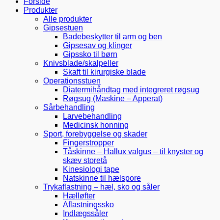
Forside
Produkter
Alle produkter
Gipsestuen
Badebeskytter til arm og ben
Gipsesav og klinger
Gipssko til børn
Knivsblade/skalpeller
Skaft til kirurgiske blade
Operationsstuen
Diatermihåndtag med integreret røgsug
Røgsug (Maskine – Apperat)
Sårbehandling
Larvebehandling
Medicinsk honning
Sport, forebyggelse og skader
Fingerstropper
Tåskinne – Hallux valgus – til knyster og
skæv storetå
Kinesiologi tape
Natskinne til hælspore
Trykaflastning – hæl, sko og såler
Hælløfter
Aflastningssko
Indlægssåler