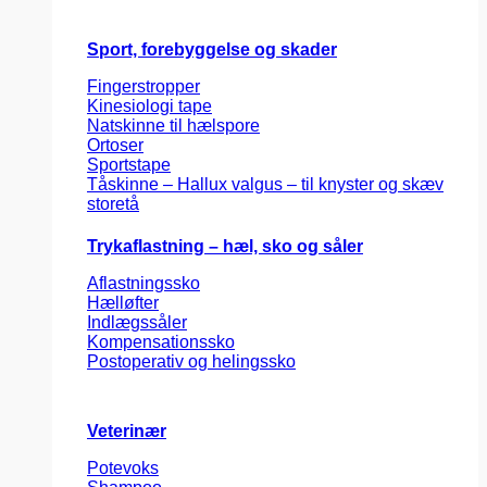
Sport, forebyggelse og skader
Fingerstropper
Kinesiologi tape
Natskinne til hælspore
Ortoser
Sportstape
Tåskinne – Hallux valgus – til knyster og skæv
storetå
Trykaflastning – hæl, sko og såler
Aflastningssko
Hælløfter
Indlægssåler
Kompensationssko
Postoperativ og helingssko
Veterinær
Potevoks