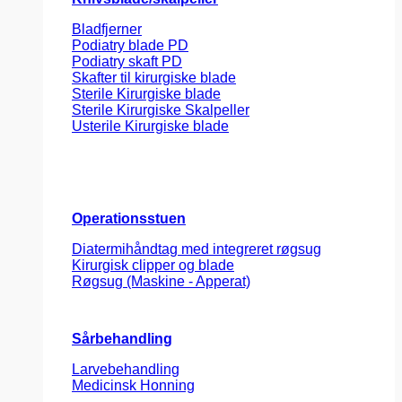
Bladfjerner
Podiatry blade PD
Podiatry skaft PD
Skafter til kirurgiske blade
Sterile Kirurgiske blade
Sterile Kirurgiske Skalpeller
Usterile Kirurgiske blade
Operationsstuen
Diatermihåndtag med integreret røgsug
Kirurgisk clipper og blade
Røgsug (Maskine - Apperat)
Sårbehandling
Larvebehandling
Medicinsk Honning