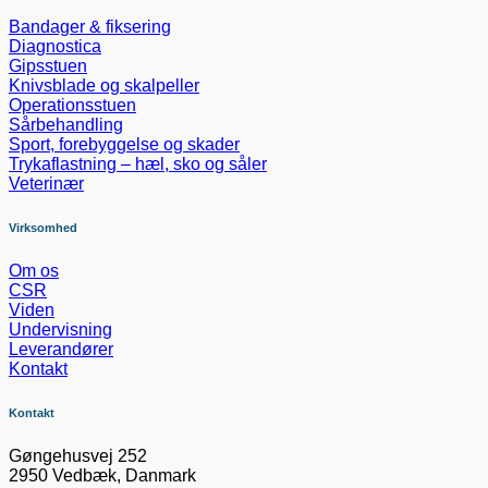
Bandager & fiksering
Diagnostica
Gipsstuen
Knivsblade og skalpeller
Operationsstuen
Sårbehandling
Sport, forebyggelse og skader
Trykaflastning – hæl, sko og såler
Veterinær
Virksomhed
Om os
CSR
Viden
Undervisning
Leverandører
Kontakt
Kontakt
Gøngehusvej 252
2950 Vedbæk, Danmark