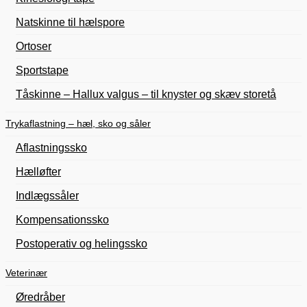
Natskinne til hælspore
Ortoser
Sportstape
Tåskinne – Hallux valgus – til knyster og skæv storetå
Trykaflastning – hæl, sko og såler
Aflastningssko
Hælløfter
Indlægssåler
Kompensationssko
Postoperativ og helingssko
Veterinær
Øredråber