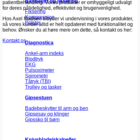
Bandager og fiksering
patientbehandling. Vores produkter er omhyggeligt udvalgt
for deres pålidelighed, effektivitet og brugervenlighed.
Fiksering
Kompression
Hos Axel Madsen tilbyder vi undervisning i vores produkter,
Polster
så vores kunder altid er helt opdateret med funktionalitet og
behov. Ønsker du at høre mere om dette, så kontakt os her:
Kontakt os
Diagnostica
Ankel-arm indeks
Blodtryk
EKG
Pulsoximeter
Spirometri
Tåtryk (TBI)
Trolley og tasker
Gipsestuen
Badebeskytter til arm og ben
Gipsesav og klinger
Gipssko til børn
Knivsblade/skalpeller