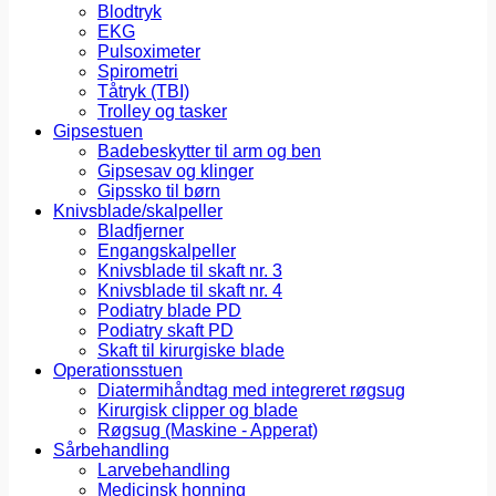
Blodtryk
EKG
Pulsoximeter
Spirometri
Tåtryk (TBI)
Trolley og tasker
Gipsestuen
Badebeskytter til arm og ben
Gipsesav og klinger
Gipssko til børn
Knivsblade/skalpeller
Bladfjerner
Engangskalpeller
Knivsblade til skaft nr. 3
Knivsblade til skaft nr. 4
Podiatry blade PD
Podiatry skaft PD
Skaft til kirurgiske blade
Operationsstuen
Diatermihåndtag med integreret røgsug
Kirurgisk clipper og blade
Røgsug (Maskine - Apperat)
Sårbehandling
Larvebehandling
Medicinsk honning