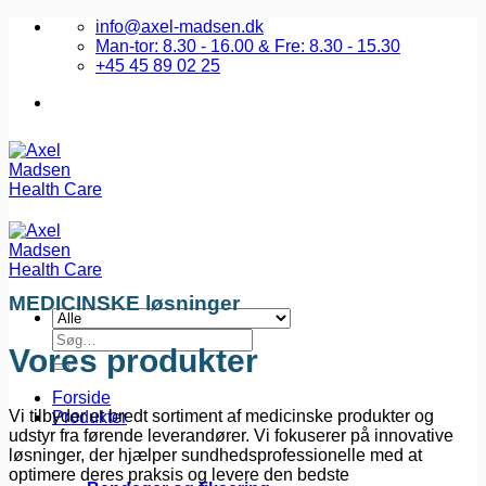
Fortsæt
info@axel-madsen.dk
til
Man-tor: 8.30 - 16.00 & Fre: 8.30 - 15.30
indhold
+45 45 89 02 25
MEDICINSKE løsninger
Søg
Vores produkter
efter:
Forside
Vi tilbyder et bredt sortiment af medicinske produkter og
Produkter
udstyr fra førende leverandører. Vi fokuserer på innovative
løsninger, der hjælper sundhedsprofessionelle med at
optimere deres praksis og levere den bedste