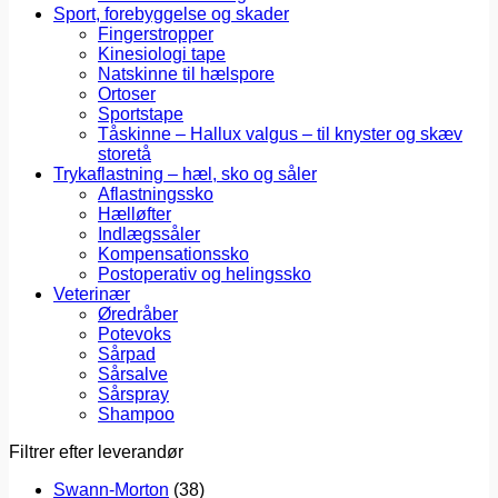
Sport, forebyggelse og skader
Fingerstropper
Kinesiologi tape
Natskinne til hælspore
Ortoser
Sportstape
Tåskinne – Hallux valgus – til knyster og skæv
storetå
Trykaflastning – hæl, sko og såler
Aflastningssko
Hælløfter
Indlægssåler
Kompensationssko
Postoperativ og helingssko
Veterinær
Øredråber
Potevoks
Sårpad
Sårsalve
Sårspray
Shampoo
Filtrer efter leverandør
Swann-Morton
(38)