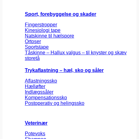
Sport, forebyggelse og skader
Fingerstropper
Kinesiologi tape
Natskinne til hælspore
Ortoser
Sportstape
Tåskinne – Hallux valgus – til knyster og skæv
storetå
Trykaflastning – hæl, sko og såler
Aflastningssko
Hælløfter
Indlægssåler
Kompensationssko
Postoperativ og helingssko
Veterinær
Potevoks