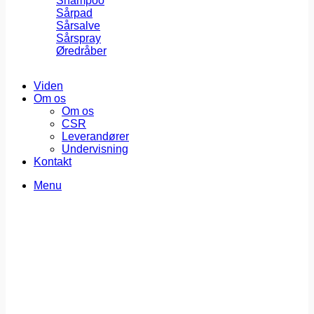
Shampoo
Sårpad
Sårsalve
Sårspray
Øredråber
Viden
Om os
Om os
CSR
Leverandører
Undervisning
Kontakt
Menu