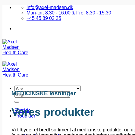
Fortsæt
info@axel-madsen.dk
til
Man-tor: 8.30 - 16.00 & Fre: 8.30 - 15.30
indhold
+45 45 89 02 25
MEDICINSKE løsninger
Søg
efter:
Vores produkter
Forside
Produkter
Vi tilbyder et bredt sortiment af medicinske produkter og u