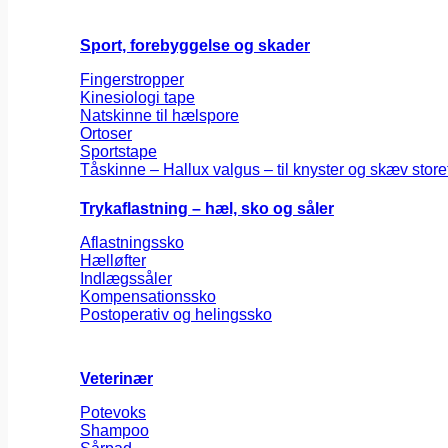
Sport, forebyggelse og skader
Fingerstropper
Kinesiologi tape
Natskinne til hælspore
Ortoser
Sportstape
Tåskinne – Hallux valgus – til knyster og skæv store
Trykaflastning – hæl, sko og såler
Aflastningssko
Hælløfter
Indlægssåler
Kompensationssko
Postoperativ og helingssko
Veterinær
Potevoks
Shampoo