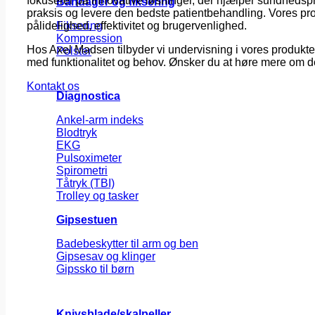
fokuserer på innovative løsninger, der hjælper sundhedsp
Bandager og fiksering
praksis og levere den bedste patientbehandling. Vores pro
Fiksering
pålidelighed, effektivitet og brugervenlighed.
Kompression
Hos Axel Madsen tilbyder vi undervisning i vores produkter
Polster
med funktionalitet og behov. Ønsker du at høre mere om de
Kontakt os
Diagnostica
Ankel-arm indeks
Blodtryk
EKG
Pulsoximeter
Spirometri
Tåtryk (TBI)
Trolley og tasker
Gipsestuen
Badebeskytter til arm og ben
Gipsesav og klinger
Gipssko til børn
Knivsblade/skalpeller