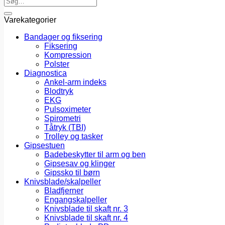
efter:
Varekategorier
Bandager og fiksering
Fiksering
Kompression
Polster
Diagnostica
Ankel-arm indeks
Blodtryk
EKG
Pulsoximeter
Spirometri
Tåtryk (TBI)
Trolley og tasker
Gipsestuen
Badebeskytter til arm og ben
Gipsesav og klinger
Gipssko til børn
Knivsblade/skalpeller
Bladfjerner
Engangskalpeller
Knivsblade til skaft nr. 3
Knivsblade til skaft nr. 4