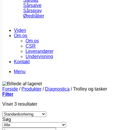
Sårpad
Sårsalve
Sårspray
Øredråber
Viden
Om os
Om os
CSR
Leverandører
Undervisning
Kontakt
Menu
Forside
/
Produkter
/
Diagnostica
/
Trolley og tasker
Filter
Viser 3 resultater
Søg
Søg