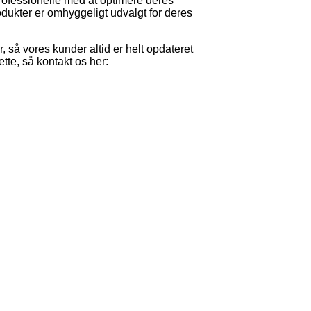
rofessionelle med at optimere deres
dukter er omhyggeligt udvalgt for deres
, så vores kunder altid er helt opdateret
tte, så kontakt os her: