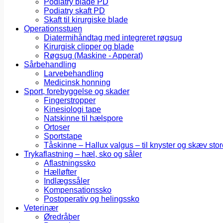
Podiatry blade PD
Podiatry skaft PD
Skaft til kirurgiske blade
Operationsstuen
Diatermihåndtag med integreret røgsug
Kirurgisk clipper og blade
Røgsug (Maskine - Apperat)
Sårbehandling
Larvebehandling
Medicinsk honning
Sport, forebyggelse og skader
Fingerstropper
Kinesiologi tape
Natskinne til hælspore
Ortoser
Sportstape
Tåskinne – Hallux valgus – til knyster og skæv stor
Trykaflastning – hæl, sko og såler
Aflastningssko
Hælløfter
Indlægssåler
Kompensationssko
Postoperativ og helingssko
Veterinær
Øredråber