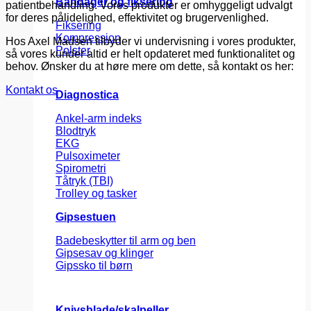
Bandager og fiksering
patientbehandling. Vores produkter er omhyggeligt udvalgt
for deres pålidelighed, effektivitet og brugervenlighed.
Fiksering
Kompression
Hos Axel Madsen tilbyder vi undervisning i vores produkter,
Polster
så vores kunder altid er helt opdateret med funktionalitet og
behov. Ønsker du at høre mere om dette, så kontakt os her:
Kontakt os
Diagnostica
Ankel-arm indeks
Blodtryk
EKG
Pulsoximeter
Spirometri
Tåtryk (TBI)
Trolley og tasker
Gipsestuen
Badebeskytter til arm og ben
Gipsesav og klinger
Gipssko til børn
Knivsblade/skalpeller