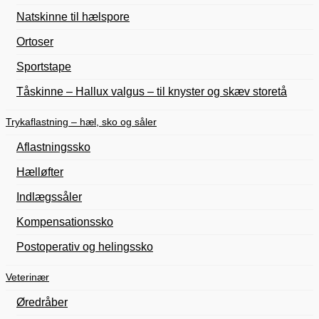
Natskinne til hælspore
Ortoser
Sportstape
Tåskinne – Hallux valgus – til knyster og skæv storetå
Trykaflastning – hæl, sko og såler
Aflastningssko
Hælløfter
Indlægssåler
Kompensationssko
Postoperativ og helingssko
Veterinær
Øredråber