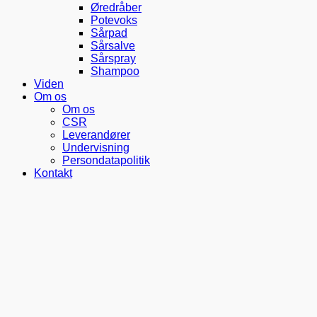
Øredråber
Potevoks
Sårpad
Sårsalve
Sårspray
Shampoo
Viden
Om os
Om os
CSR
Leverandører
Undervisning
Persondatapolitik
Kontakt