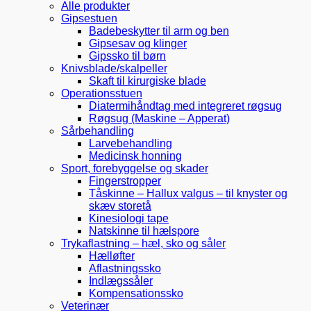
Alle produkter
Gipsestuen
Badebeskytter til arm og ben
Gipsesav og klinger
Gipssko til børn
Knivsblade/skalpeller
Skaft til kirurgiske blade
Operationsstuen
Diatermihåndtag med integreret røgsug
Røgsug (Maskine – Apperat)
Sårbehandling
Larvebehandling
Medicinsk honning
Sport, forebyggelse og skader
Fingerstropper
Tåskinne – Hallux valgus – til knyster og
skæv storetå
Kinesiologi tape
Natskinne til hælspore
Trykaflastning – hæl, sko og såler
Hælløfter
Aflastningssko
Indlægssåler
Kompensationssko
Veterinær