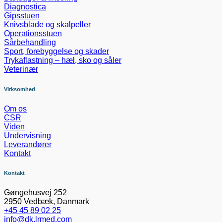
Diagnostica
Gipsstuen
Knivsblade og skalpeller
Operationsstuen
Sårbehandling
Sport, forebyggelse og skader
Trykaflastning – hæl, sko og såler
Veterinær
Virksomhed
Om os
CSR
Viden
Undervisning
Leverandører
Kontakt
Kontakt
Gøngehusvej 252
2950 Vedbæk, Danmark
+45 45 89 02 25
info@dk.lrmed.com