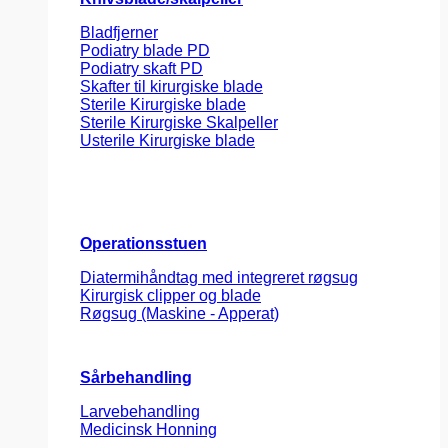
Bladfjerner
Podiatry blade PD
Podiatry skaft PD
Skafter til kirurgiske blade
Sterile Kirurgiske blade
Sterile Kirurgiske Skalpeller
Usterile Kirurgiske blade
Operationsstuen
Diatermihåndtag med integreret røgsug
Kirurgisk clipper og blade
Røgsug (Maskine - Apperat)
Sårbehandling
Larvebehandling
Medicinsk Honning