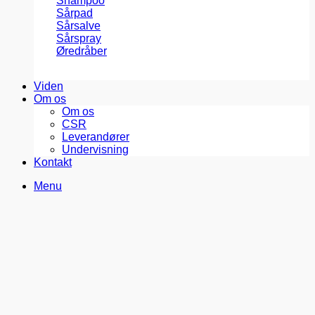
Shampoo
Sårpad
Sårsalve
Sårspray
Øredråber
Viden
Om os
Om os
CSR
Leverandører
Undervisning
Kontakt
Menu