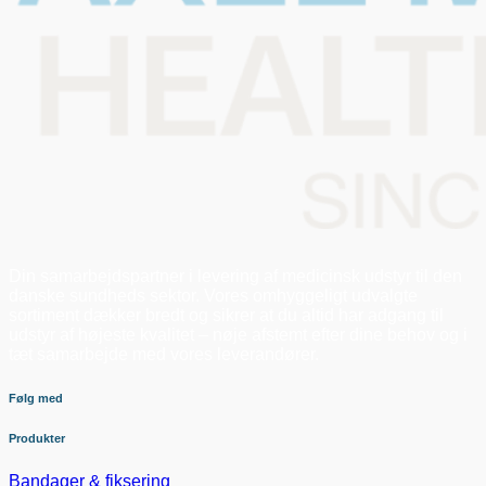
Din samarbejdspartner i levering af medicinsk udstyr til den
danske sundheds sektor. Vores omhyggeligt udvalgte
sortiment dækker bredt og sikrer at du altid har adgang til
udstyr af højeste kvalitet – nøje afstemt efter dine behov og i
tæt samarbejde med vores leverandører.
Følg med
Produkter
Bandager & fiksering