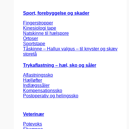
Sport, forebyggelse og skader
Fingerstropper
Kinesiologi tape
Natskinne til hælspore
Ortoser
Sportstape
Tåskinne – Hallux valgus – til knyster og skæv
storetå
Trykaflastning – hæl, sko og såler
Aflastningssko
Hælløfter
Indlægssåler
Kompensationssko
Postoperativ og helingssko
Veterinær
Potevoks