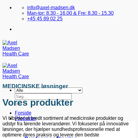
Fortsæt
info@axel-madsen.dk
til
Man-tor: 8.30 - 16.00 & Fre: 8.30 - 15.30
indhold
+45 45 89 02 25
MEDICINSKE løsninger
Søg
Vores produkter
efter:
Forside
Vi tilbyder et bredt sortiment af medicinske produkter og
Produkter
udstyr fra førende leverandører. Vi fokuserer på innovative
løsninger, der hjælper sundhedsprofessionelle med at
optimere deres praksis og levere den bedste