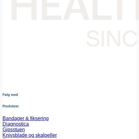
Din samarbejdspartner i levering af medicinsk udstyr til den
danske sundheds sektor. Vores omhyggeligt udvalgte
sortiment dækker bredt og sikrer at du altid har adgang til
udstyr af højeste kvalitet – nøje afstemt efter dine behov og i
tæt samarbejde med vores leverandører.
Følg med
Produkter
Bandager & fiksering
Diagnostica
Gipsstuen
Knivsblade og skalpeller