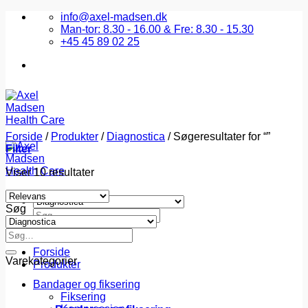
Fortsæt
info@axel-madsen.dk
til
Man-tor: 8.30 - 16.00 & Fre: 8.30 - 15.30
indhold
+45 45 89 02 25
Forside
/
Produkter
/
Diagnostica
/
Søgeresultater for “”
Filter
Viser 10 resultater
Søg
Søg
efter:
Søg
efter:
Forside
Varekategorier
Produkter
Bandager og fiksering
Fiksering