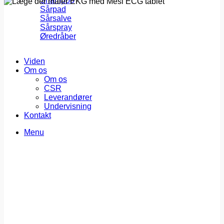
Shampoo
Sårpad
Sårsalve
Sårspray
Øredråber
Viden
Om os
Om os
CSR
Leverandører
Undervisning
Kontakt
Menu