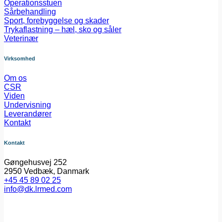
Operationsstuen
Sårbehandling
Sport, forebyggelse og skader
Trykaflastning – hæl, sko og såler
Veterinær
Virksomhed
Om os
CSR
Viden
Undervisning
Leverandører
Kontakt
Kontakt
Gøngehusvej 252
2950 Vedbæk, Danmark
+45 45 89 02 25
info@dk.lrmed.com