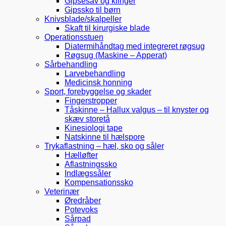
Gipsesav og klinger
Gipssko til børn
Knivsblade/skalpeller
Skaft til kirurgiske blade
Operationsstuen
Diatermihåndtag med integreret røgsug
Røgsug (Maskine – Apperat)
Sårbehandling
Larvebehandling
Medicinsk honning
Sport, forebyggelse og skader
Fingerstropper
Tåskinne – Hallux valgus – til knyster og
skæv storetå
Kinesiologi tape
Natskinne til hælspore
Trykaflastning – hæl, sko og såler
Hælløfter
Aflastningssko
Indlægssåler
Kompensationssko
Veterinær
Øredråber
Potevoks
Sårpad