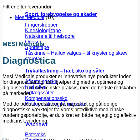
Filtrer efter leverandør
Sport, forebyggelse og skader
Mesi Medical
(10)
Fingerstropper
Kinesiologi tape
Natskinne til hælspore
Ortoser
MESI Medicals
Sportstape
Tåskinne – Hallux valgus – til knyster og skæv
Diagnostica
storetå
Trykaflastning – hæl, sko og såler
Mesi Medicals produkter er innovative nye produkter inden
Aflastningssko
for diagnostisering, der hjælper dig med at optimere og
Hælløfter
digialisere din medicinske praksis, med de bedste redskaber
Indlægssåler
på markedet.
Kompensationssko
Med de bedste redskaber på markedet og pålidelige
Postoperativ og helingssko
diagnostiske værktøjer fra vores prædiktive medicinske
vurderingsportefølje, er du sikret en både nøjagtig og effektiv
medicinsk vurdering.
Veterinær
Potevoks